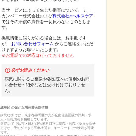
当サービスによって生じた損害について、ミー
カンパニー株式会社および
株式会社eヘルスケア
ではその賠償の責任を一切負わないものとしま
す。
掲載情報に誤りがある場合には、お手数です
が、
お問い合わせフォーム
からご連絡をいただ
けますようお願いいたします。
※お電話での対応は行っておりません
必ずお読みください
病気に関するご相談や各医院への個別のお問
い合わせ・紹介などは受け付けておりませ
ん。
練馬区
の
光が丘南佐藤医院
情報
病院なび では、
東京都
練馬区
の
光が丘南佐藤医院
の
評判・求
人・転職
情報を掲載しています。
病院なび では市区町村別/診療科目別に病院・医院・薬局を探せ
るほか、予約ができる医療機関や、キーワードでの検索も可能
です。