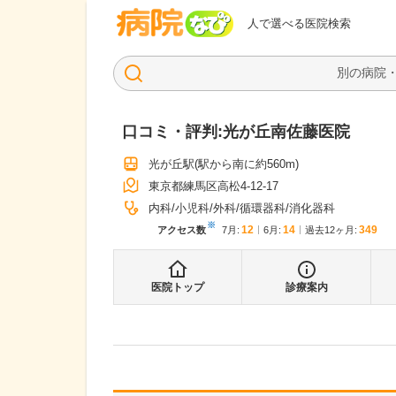
病院なび
人で選べる医院検索
口コミ・評判:
光が丘南佐藤医院
光が丘駅
(駅から
南に約560m
)
東京都練馬区高松4-12-17
内科
小児科
外科
循環器科
消化器科
※
12
14
349
アクセス数
7月
:
6月
:
過去12ヶ月:
医院トップ
診療案内