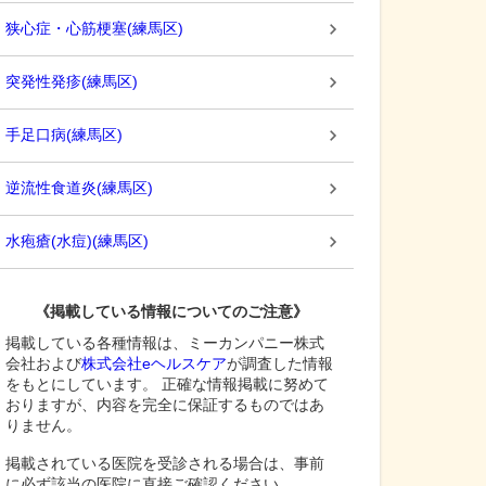
狭心症・心筋梗塞
(
練馬区
)
突発性発疹
(
練馬区
)
手足口病
(
練馬区
)
逆流性食道炎
(
練馬区
)
水疱瘡(水痘)
(
練馬区
)
《掲載している情報についてのご注意》
掲載している各種情報は、ミーカンパニー株式
会社および
株式会社eヘルスケア
が調査した情報
をもとにしています。 正確な情報掲載に努めて
おりますが、内容を完全に保証するものではあ
りません。
掲載されている医院を受診される場合は、事前
に必ず該当の医院に直接ご確認ください。