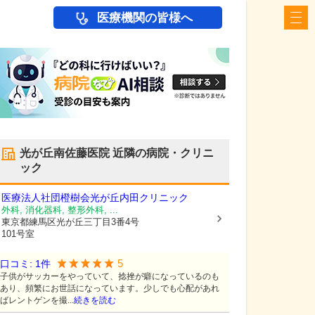
医療機関の皆様へ
光が丘南佐藤医院
近隣の病院・クリニ
ック
医療法人社団橙樹会光が丘内田クリニック
外科, 消化器科, 整形外科, ...
東京都練馬区
光が丘三丁目3番4号
101号室
5
口コミ:
1
件
子供がサッカーをやっていて、捻挫が癖になっているのも
あり、頻繁にお世話になっています。少しでも心配があれ
ばレントゲンを撮...
続きを読む