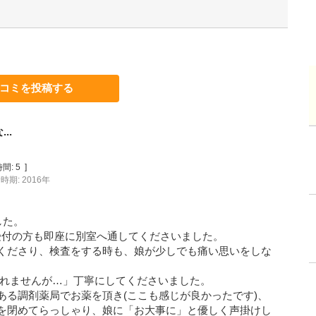
コミを投稿する
..
間:
5
]
時期: 2016年
した。
、受付の方も即座に別室へ通してくださいました。
くださり、検査をする時も、娘が少しでも痛い思いをしな
しれませんが…」丁寧にしてくださいました。
ある調剤薬局でお薬を頂き(ここも感じが良かったです)、
を閉めてらっしゃり、娘に「お大事に」と優しく声掛けし