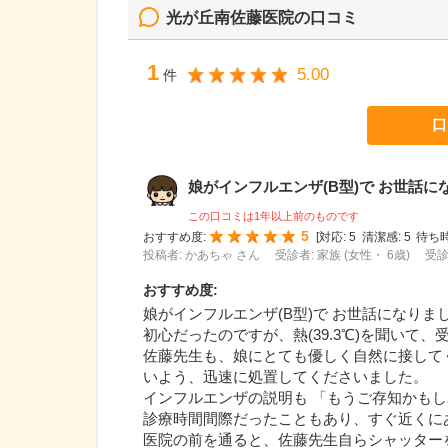
光が丘南佐藤医院
の口コミ
1
5.00
件
口
娘がインフルエンザ(B型)で お世話にな.
この口コミは1年以上前のものです
5
おすすめ度:
[
対応:
5
清潔感:
5
待ち時
投稿者: かあちゃ さん
受診者: 家族 (女性・ 6歳)
受診
おすすめ度
:
娘がインフルエンザ(B型)で お世話になりま
初心だったのですが、熱(39.3℃)を聞いて
佐藤先生も、娘にとても優しく自然に接して
いよう、迅速に処置してくださいました。
インフルエンザの説明も 「もうご存知かも
診療時間間際だったこともあり、すぐ近くに
医院の前を通ると、佐藤先生自らシャッター