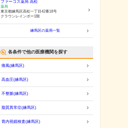
ファーコス薬局 高松
薬局
東京都練馬区
高松一丁目42番18号
クラウンレインボー1階
練馬区
の薬局一覧
各条件で他の医療機関を探す
痛風
(
練馬区
)
高血圧
(
練馬区
)
不整脈
(
練馬区
)
脂質異常症
(
練馬区
)
胃内視鏡検査
(
練馬区
)