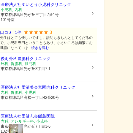
医療法人社団いとう小児科クリニック
小児科, 内科
東京都練馬区
光が丘三丁目7番1号
101号室
3
口コミ:
1
件
先生はとても優しいですし、説明もきちんとしてくだるの
で、小児科専門ということもあり、小さいころは頻繁にお
世話になっていま...
続きを読む
後町外科胃腸科クリニック
外科, 胃腸科, 肛門科
東京都練馬区
光が丘3丁目7-1
医療法人社団清美会宮園内科クリニック
内科, 胃腸科, 小児科
東京都練馬区
高松一丁目42番20号
医療法人社団健志会
飯島医院
内科, アレルギー科, 小児科
東京都練馬区
光が丘7丁目3-6
102号