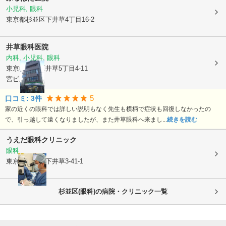
小児科, 眼科
東京都杉並区
下井草4丁目16-2
井草眼科医院
内科, 小児科, 眼科
東京都杉並区
井草5丁目4-11
宮ビル2F
5
口コミ:
3
件
家の近くの眼科では詳しい説明もなく先生も横柄で症状も回復しなかったの
で、引っ越して遠くなりましたが、また井草眼科へ来まし...
続きを読む
うえだ眼科クリニック
眼科
東京都杉並区
下井草3-41-1
杉並区(眼科)の病院・クリニック一覧