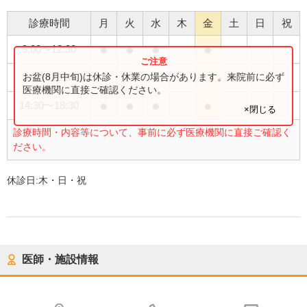
診療時間
月
火
水
木
金
土
日
祝
●
●
●
●
9:00
〜
12:30
●
お盆(8月中旬)は休診・休業の場合があります。来院前に必ず
9:00
〜
13:30
医療機関に直接ご確認ください。
●
●
●
●
14:30
〜
18:30
×閉じる
診療時間・内容等について、事前に必ず医療機関に直接ご確認く
ださい。
休診日:
木・日・祝
医師・施設情報