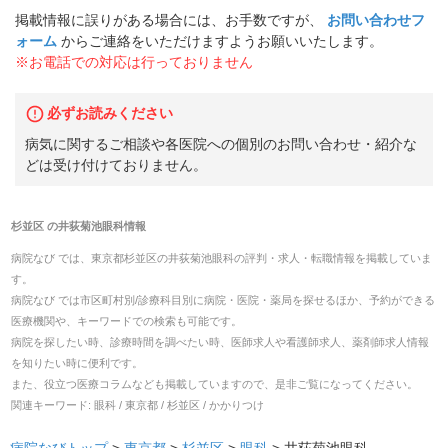
掲載情報に誤りがある場合には、お手数ですが、
お問い合わせフ
ォーム
からご連絡をいただけますようお願いいたします。
※お電話での対応は行っておりません
必ずお読みください
病気に関するご相談や各医院への個別のお問い合わせ・紹介な
どは受け付けておりません。
杉並区
の
井荻菊池眼科
情報
病院なび では、
東京都
杉並区
の
井荻菊池眼科
の
評判・求人・転職
情報を掲載していま
す。
病院なび では市区町村別/診療科目別に病院・医院・薬局を探せるほか、予約ができる
医療機関や、キーワードでの検索も可能です。
病院を探したい時、診療時間を調べたい時、医師求人や看護師求人、薬剤師求人情報
を知りたい時に便利です。
また、役立つ医療コラムなども掲載していますので、是非ご覧になってください。
関連キーワード:
眼科 / 東京都 / 杉並区 / かかりつけ