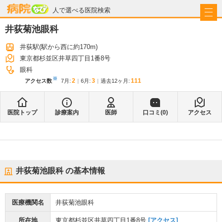
病院なび
人で選べる医院検索
井荻菊池眼科
井荻駅
(駅から
西に約170m
)
東京都杉並区井草四丁目1番8号
眼科
※
2
3
111
アクセス数
7月
:
6月
:
過去12ヶ月:
医院トップ
診療案内
医師
口コミ(
0
)
アクセス
井荻菊池眼科
の基本情報
医療機関名
井荻菊池眼科
所在地
東京都杉並区井草四丁目1番8号
[アクセス]