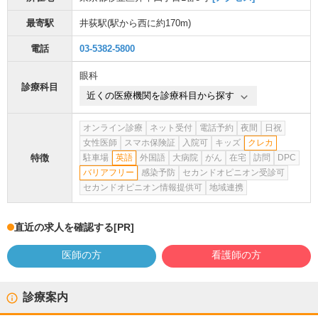
最寄駅
井荻駅
(駅から
西に約170m
)
電話
03-5382-5800
眼科
診療科目
近くの医療機関を診療科目から探す
オンライン診療
ネット受付
電話予約
夜間
日祝
女性医師
スマホ保険証
入院可
キッズ
クレカ
特徴
駐車場
英語
外国語
大病院
がん
在宅
訪問
DPC
バリアフリー
感染予防
セカンドオピニオン受診可
セカンドオピニオン情報提供可
地域連携
直近の求人を確認する
[PR]
医師の方
看護師の方
診療案内