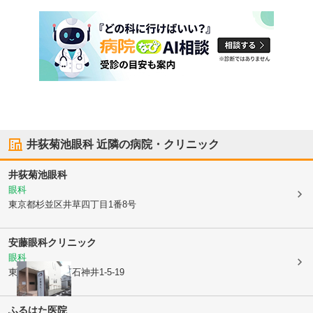
井荻菊池眼科
近隣の病院・クリニック
井荻菊池眼科
眼科
東京都杉並区
井草四丁目1番8号
安藤眼科クリニック
眼科
東京都練馬区
下石神井1-5-19
ふるはた医院