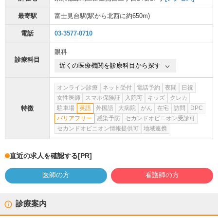
最寄駅
富士見台駅
(駅から
北西に約650m
)
電話
03-3577-0710
眼科
診療科目
近くの医療機関を診療科目から探す
オンライン診療
ネット受付
電話予約
夜間
日祝
女性医師
スマホ保険証
入院可
キッズ
クレカ
特徴
駐車場
英語
外国語
大病院
がん
在宅
訪問
DPC
バリアフリー
感染予防
セカンドオピニオン受診可
セカンドオピニオン情報提供可
地域連携
直近の求人を確認する
[PR]
医師の方
看護師の方
診療案内