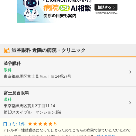
澁谷眼科
近隣の病院・クリニック
澁谷眼科
眼科
東京都練馬区
富士見台三丁目14番27号
富士見台眼科
眼科
東京都練馬区
貫井3丁目11-14
第10スカイブルーマンション1階
5
口コミ:
1
件
アレルギー性結膜炎になってしまったのでこちらの病院で診ていただいたので