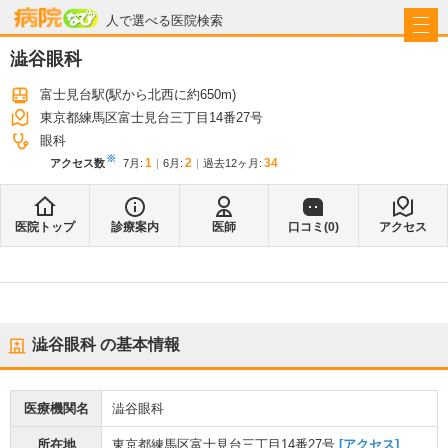
病院なび
人で選べる医院検索
澁谷眼科
富士見台駅
(駅から
北西に約650m
)
東京都練馬区富士見台三丁目14番27号
眼科
※
1
2
34
アクセス数
7月
:
6月
:
過去12ヶ月:
医院トップ
診療案内
医師
口コミ(
0
)
アクセス
澁谷眼科
の基本情報
医療機関名
澁谷眼科
所在地
東京都練馬区富士見台三丁目14番27号
[アクセス]