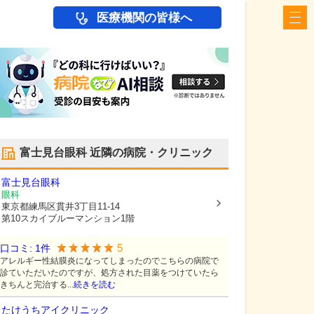
医療機関の皆様へ
富士見台眼科
近隣の病院・クリニック
富士見台眼科
眼科
東京都練馬区
貫井3丁目11-14
第10スカイブルーマンション1階
5
口コミ:
1
件
アレルギー性結膜炎になってしまったのでこちらの病院で
診ていただいたのですが、処方された目薬をつけていたら
きちんと完治する...
続きを読む
たけうちアイクリニック