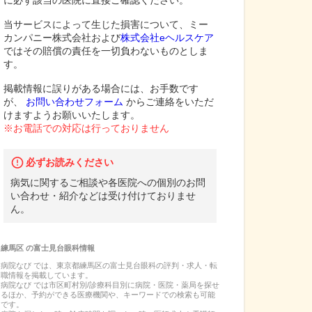
に必ず該当の医院に直接ご確認ください。
当サービスによって生じた損害について、ミー
カンパニー株式会社および
株式会社eヘルスケア
ではその賠償の責任を一切負わないものとしま
す。
掲載情報に誤りがある場合には、お手数です
が、
お問い合わせフォーム
からご連絡をいただ
けますようお願いいたします。
※お電話での対応は行っておりません
必ずお読みください
病気に関するご相談や各医院への個別のお問
い合わせ・紹介などは受け付けておりませ
ん。
練馬区
の
富士見台眼科
情報
病院なび では、
東京都
練馬区
の
富士見台眼科
の
評判・求人・転
職
情報を掲載しています。
病院なび では市区町村別/診療科目別に病院・医院・薬局を探せ
るほか、予約ができる医療機関や、キーワードでの検索も可能
です。