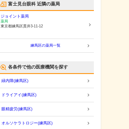
富士見台眼科
近隣の薬局
ジョイント薬局
薬局
東京都練馬区
貫井3-11-12
練馬区
の薬局一覧
各条件で他の医療機関を探す
緑内障
(
練馬区
)
ドライアイ
(
練馬区
)
眼精疲労
(
練馬区
)
オルソケラトロジー
(
練馬区
)