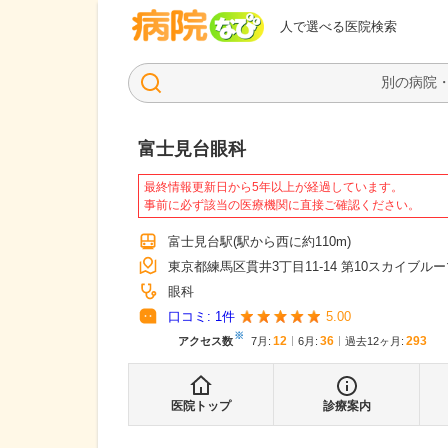
病院なび
人で選べる医院検索
富士見台眼科
最終情報更新日から5年以上が経過しています。
事前に必ず該当の医療機関に直接ご確認ください。
富士見台駅
(駅から
西に約110m
)
東京都練馬区貫井3丁目11-14 第10スカイブル
眼科
口コミ:
1
件
5.00
※
12
36
293
アクセス数
7月
:
6月
:
過去12ヶ月:
医院トップ
診療案内