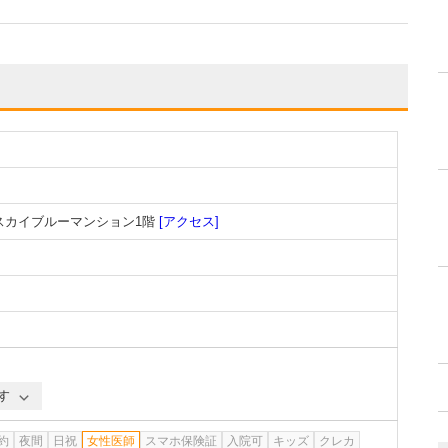
10スカイブルーマンション1階
[アクセス]
す
約
夜間
日祝
女性医師
スマホ保険証
入院可
キッズ
クレカ