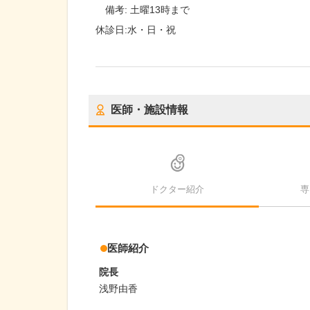
備考:
土曜13時まで
休診日:
水・日・祝
医師・施設情報
ドクター紹介
専
医師紹介
院長
浅野由香