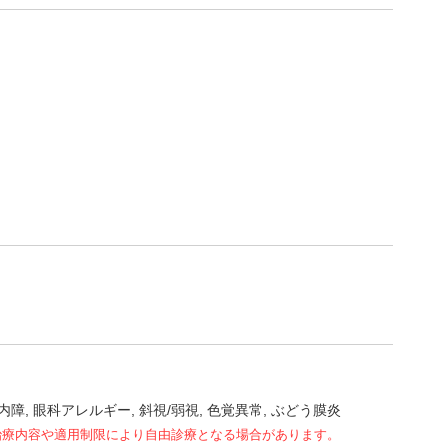
内障
眼科アレルギー
斜視/弱視
色覚異常
ぶどう膜炎
治療内容や適用制限により自由診療となる場合があります。