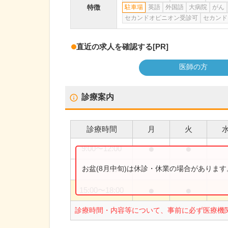
特徴
駐車場
英語
外国語
大病院
がん
セカンドオピニオン受診可
セカンド
直近の求人を確認する
[PR]
医師の方
診療案内
診療時間
月
火
●
●
9:00
〜
12:00
お盆(8月中旬)は休診・休業の場合がありま
9:00
〜
13:00
●
●
15:00
〜
18:00
診療時間・内容等について、事前に必ず医療機