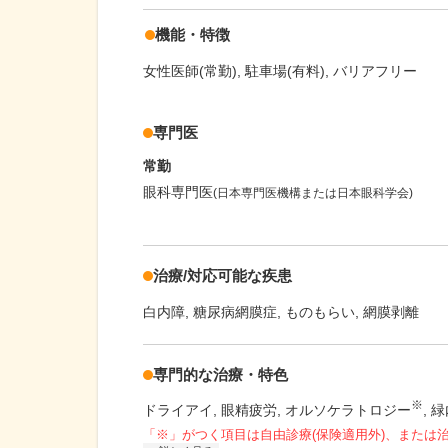
機能・特徴
女性医師(常勤)
駐車場(有料)
バリアフリー
専門医
常勤
眼科専門医
(日本専門医機構または日本眼科学会)
治療/対応可能な疾患
白内障
糖尿病網膜症
ものもらい
網膜剥離
専門的な治療・特色
※
ドライアイ
眼精疲労
オルソケラトロジー
緑
「※」がつく項目は自由診療(保険適用外)、または