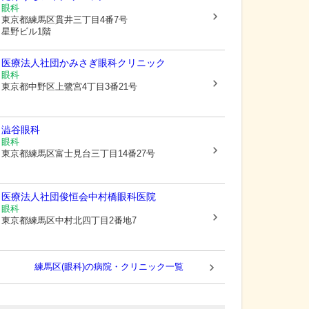
眼科
東京都練馬区
貫井三丁目4番7号
星野ビル1階
医療法人社団かみさぎ眼科クリニック
眼科
東京都中野区
上鷺宮4丁目3番21号
澁谷眼科
眼科
東京都練馬区
富士見台三丁目14番27号
医療法人社団俊恒会中村橋眼科医院
眼科
東京都練馬区
中村北四丁目2番地7
練馬区(眼科)の病院・クリニック一覧