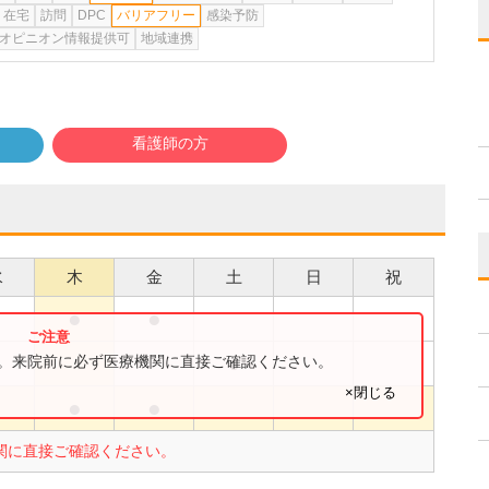
在宅
訪問
DPC
バリアフリー
感染予防
オピニオン情報提供可
地域連携
看護師の方
水
木
金
土
日
祝
●
●
●
す。来院前に必ず医療機関に直接ご確認ください。
×閉じる
●
●
関に直接ご確認ください。