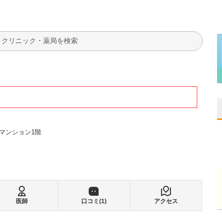
検索
ーマンション1階
医師
口コミ(
1
)
アクセス