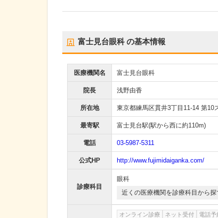
富士見台眼科
の基本情報
医療機関名
富士見台眼科
院長
浅野由香
所在地
東京都練馬区貫井3丁目11-14 第
最寄駅
富士見台駅
(駅から
西に約110m
)
電話
03-5987-5311
公式HP
http://www.fujimidaiganka.com/
眼科
診療科目
近くの医療機関を診療科目から探
オンライン診療
ネット受付
電話予