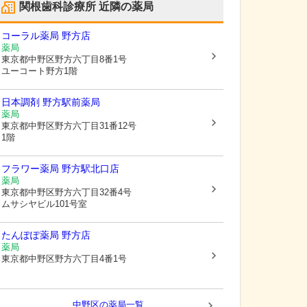
関根歯科診療所
近隣の薬局
コーラル薬局 野方店
薬局
東京都中野区
野方六丁目8番1号
ユーコート野方1階
日本調剤 野方駅前薬局
薬局
東京都中野区
野方六丁目31番12号
1階
フラワー薬局 野方駅北口店
薬局
東京都中野区
野方六丁目32番4号
ムサシヤビル101号室
たんぽぽ薬局 野方店
薬局
東京都中野区
野方六丁目4番1号
中野区
の薬局一覧