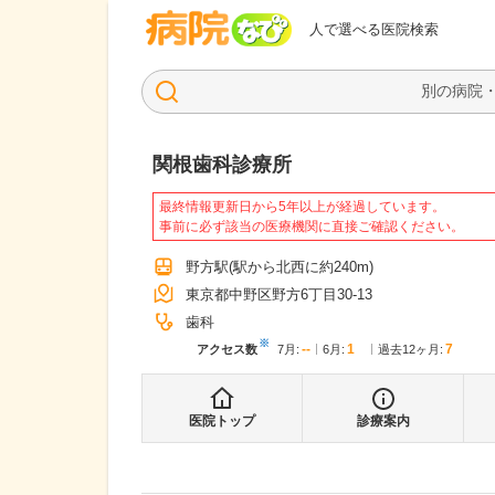
病院なび
人で選べる医院検索
関根歯科診療所
最終情報更新日から5年以上が経過しています。
事前に必ず該当の医療機関に直接ご確認ください。
野方駅
(駅から
北西に約240m
)
東京都中野区野方6丁目30-13
歯科
※
--
1
7
アクセス数
7月
:
6月
:
過去12ヶ月:
医院トップ
診療案内