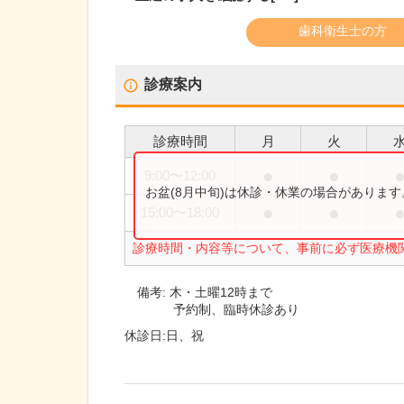
歯科衛生士の方
診療案内
診療時間
月
火
●
●
9:00
〜
12:00
お盆(8月中旬)は休診・休業の場合がありま
●
●
15:00
〜
18:00
診療時間・内容等について、事前に必ず医療機
備考:
木・土曜12時まで
予約制、臨時休診あり
休診日:
日、祝