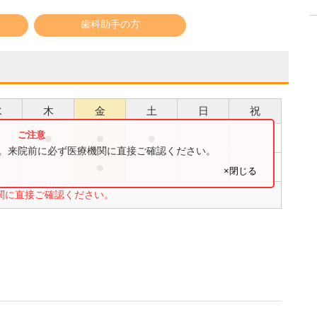
歯科助手の方
水
木
金
土
日
祝
●
●
●
●
す。来院前に必ず医療機関に直接ご確認ください。
●
●
×閉じる
関に直接ご確認ください。