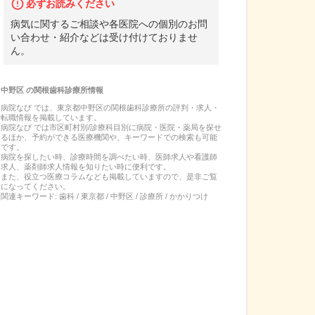
必ずお読みください
病気に関するご相談や各医院への個別のお問
い合わせ・紹介などは受け付けておりませ
ん。
中野区
の
関根歯科診療所
情報
病院なび では、
東京都
中野区
の
関根歯科診療所
の
評判・求人・
転職
情報を掲載しています。
病院なび では市区町村別/診療科目別に病院・医院・薬局を探せ
るほか、予約ができる医療機関や、キーワードでの検索も可能
です。
病院を探したい時、診療時間を調べたい時、医師求人や看護師
求人、薬剤師求人情報を知りたい時に便利です。
また、役立つ医療コラムなども掲載していますので、是非ご覧
になってください。
関連キーワード:
歯科 / 東京都 / 中野区 / 診療所 / かかりつけ