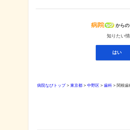
病院な
からの
知りたい情
はい
病院なびトップ
>
東京都
>
中野区
>
歯科
>
関根歯