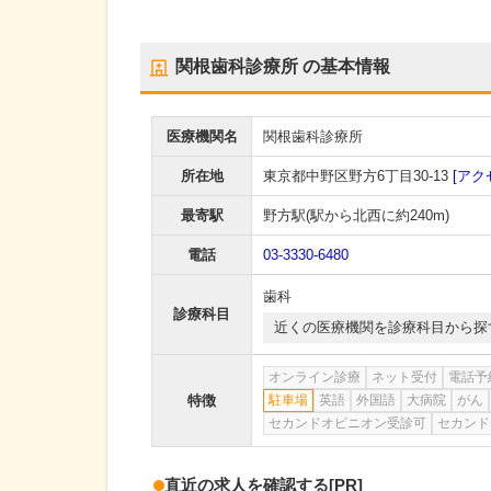
関根歯科診療所
の基本情報
医療機関名
関根歯科診療所
所在地
東京都中野区野方6丁目30-13
[アク
最寄駅
野方駅
(駅から
北西に約240m
)
電話
03-3330-6480
歯科
診療科目
近くの医療機関を診療科目から探
オンライン診療
ネット受付
電話予
特徴
駐車場
英語
外国語
大病院
がん
セカンドオピニオン受診可
セカンド
直近の求人を確認する
[PR]