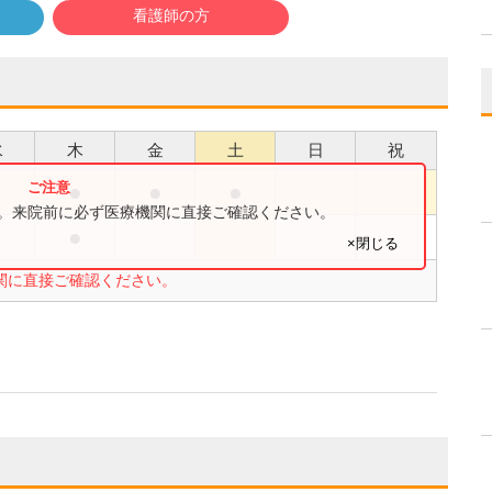
看護師の方
水
木
金
土
日
祝
●
●
●
●
す。来院前に必ず医療機関に直接ご確認ください。
●
●
×閉じる
関に直接ご確認ください。