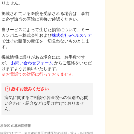
りません。
掲載されている医院を受診される場合は、事前
に必ず該当の医院に直接ご確認ください。
当サービスによって生じた損害について、ミー
カンパニー株式会社および
株式会社eヘルスケア
ではその賠償の責任を一切負わないものとしま
す。
掲載情報に誤りがある場合には、お手数です
が、
お問い合わせフォーム
からご連絡をいただ
けますようお願いいたします。
※お電話での対応は行っておりません
必ずお読みください
病気に関するご相談や各医院への個別のお問
い合わせ・紹介などは受け付けておりませ
ん。
杉並区
の
林医院
情報
病院なび では、
東京都
杉並区
の
林医院
の
評判・求人・転職
情報