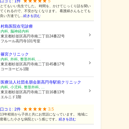
5
口コミ:
1
件
とてもいい先生でした。 時間を、かけてじっくり話を聞い
てくれるので、不安がなくなります。 看護婦さんもとても
良い方達でし...
続きを読む
村島医院在宅診療
内科, 脳神経内科
東京都杉並区
高円寺南二丁目24番22号
フルール高円寺101号室
篠宮クリニック
内科, 外科, 整形外科, ...
東京都杉並区
高円寺南二丁目45番17号
コーヨービル1階
医療法人社団名朋会新高円寺駅前クリニック
内科, 小児科, 整形外科, ...
東京都杉並区
高円寺南二丁目16番13号
エルニド1階
3.5
口コミ:
2
件
13年程前から子供と共にお世話になっています。 地域に
密着した小さな病院という感じです。
続きを読む