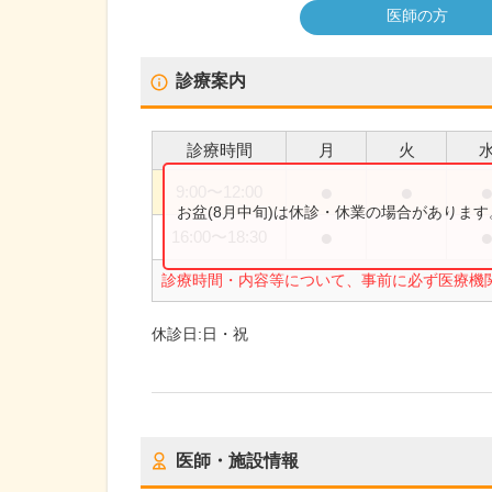
医師の方
診療案内
診療時間
月
火
●
●
9:00
〜
12:00
お盆(8月中旬)は休診・休業の場合がありま
●
16:00
〜
18:30
診療時間・内容等について、事前に必ず医療機
休診日:
日・祝
医師・施設情報