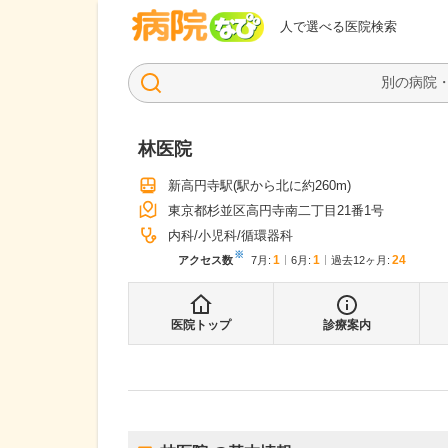
病院なび
人で選べる医院検索
林医院
新高円寺駅
(駅から
北に約260m
)
東京都杉並区高円寺南二丁目21番1号
内科
小児科
循環器科
※
1
1
24
アクセス数
7月
:
6月
:
過去12ヶ月:
医院トップ
診療案内