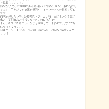
を掲載しています。
病院なび では市区町村別/診療科目別に病院・医院・薬局を探せ
るほか、予約ができる医療機関や、キーワードでの検索も可能
です。
病院を探したい時、診療時間を調べたい時、医師求人や看護師
求人、薬剤師求人情報を知りたい時に便利です。
また、役立つ医療コラムなども掲載していますので、是非ご覧
になってください。
関連キーワード:
内科 / 小児科 / 循環器科 / 杉並区 / 医院 / かか
りつけ