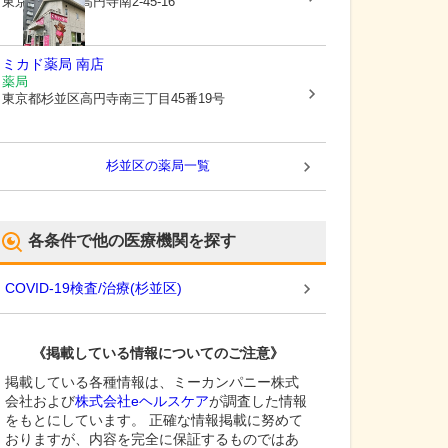
東京都杉並区
高円寺南2-45-16
ミカド薬局 南店
薬局
東京都杉並区
高円寺南三丁目45番19号
杉並区
の薬局一覧
各条件で他の医療機関を探す
COVID-19検査/治療
(
杉並区
)
《掲載している情報についてのご注意》
掲載している各種情報は、ミーカンパニー株式
会社および
株式会社eヘルスケア
が調査した情報
をもとにしています。 正確な情報掲載に努めて
おりますが、内容を完全に保証するものではあ