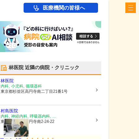
医療機関の皆様へ
林医院
近隣の病院・クリニック
林医院
内科, 小児科, 循環器科
東京都杉並区
高円寺南二丁目21番1号
村島医院
内科, 神経内科, 呼吸器内科, ...
東京都杉並区
高円寺南2-24-22