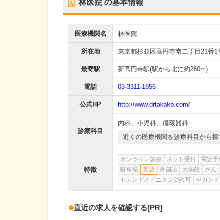
林医院
の基本情報
医療機関名
林医院
所在地
東京都杉並区高円寺南二丁目21番1
最寄駅
新高円寺駅
(駅から
北に約260m
)
電話
03-3311-1856
公式HP
http://www.drtakako.com/
内科
、
小児科
、
循環器科
診療科目
近くの医療機関を診療科目から探
オンライン診療
ネット受付
電話予
特徴
駐車場
英語
外国語
大病院
がん
セカンドオピニオン受診可
セカンド
直近の求人を確認する
[PR]