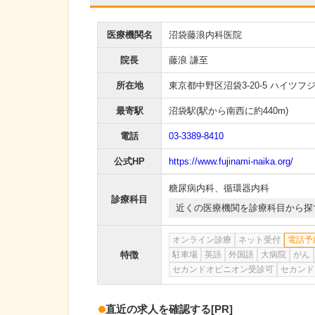
医療機関名
沼袋藤浪内科医院
院長
藤浪 謙至
所在地
東京都中野区沼袋3-20-5 ハイツフ
最寄駅
沼袋駅
(駅から
南西に約440m
)
電話
03-3389-8410
公式HP
https://www.fujinami-naika.org/
糖尿病内科
、
循環器内科
診療科目
近くの医療機関を診療科目から探
オンライン診療
ネット受付
電話予
特徴
駐車場
英語
外国語
大病院
がん
セカンドオピニオン受診可
セカンド
直近の求人を確認する
[PR]