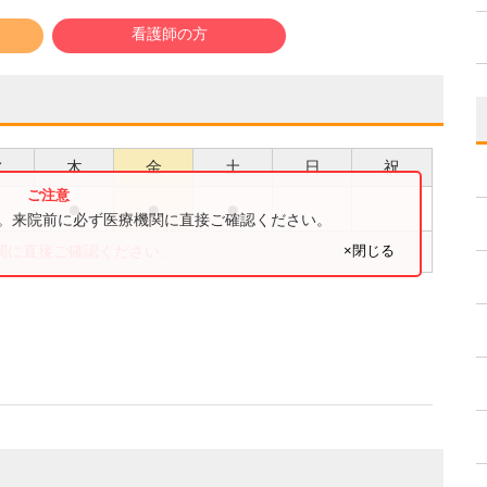
看護師の方
水
木
金
土
日
祝
●
●
●
す。来院前に必ず医療機関に直接ご確認ください。
×閉じる
関に直接ご確認ください。