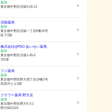
薬局
東京都中野区
沼袋3-26-12
沼袋薬局
薬局
東京都中野区
沼袋一丁目8番20号
松下1階
株式会社QPDO あいせい薬局
薬局
東京都中野区
沼袋1-45-5
101室
フジ薬局
薬局
東京都中野区
野方四丁目19番2号
高見沢ビル1階
フラワー薬局 野方店
薬局
東京都中野区
野方5-3-1
野方WIZ103