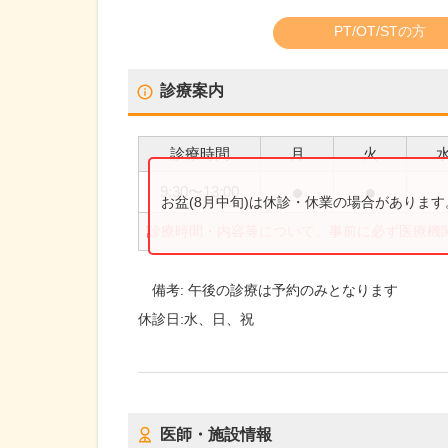
PT/OT/STの方
診療案内
診療時間
月
火
●
●
9:30
〜
13:00
お盆(8月中旬)は休診・休業の場合がありま
診療時間・内容等について、事前に必ず医療機
備考:
午後の診療は予約のみとなります
休診日:
水、日、祝
医師・施設情報