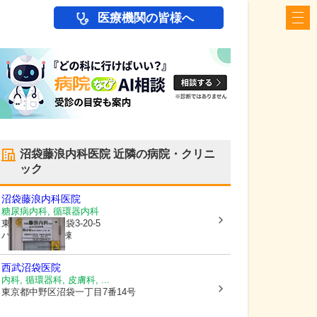
医療機関の皆様へ
沼袋藤浪内科医院
近隣の病院・クリニ
ック
沼袋藤浪内科医院
糖尿病内科, 循環器内科
東京都中野区
沼袋3-20-5
ハイツフジA号棟
西武沼袋医院
内科, 循環器科, 皮膚科, ...
東京都中野区
沼袋一丁目7番14号