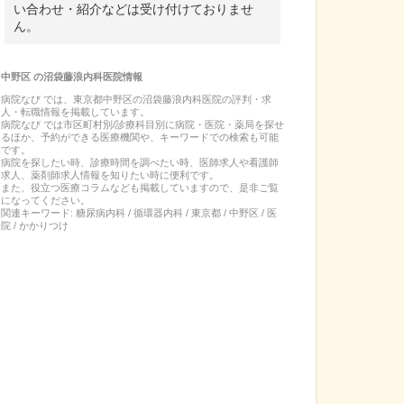
い合わせ・紹介などは受け付けておりませ
ん。
中野区
の
沼袋藤浪内科医院
情報
病院なび では、
東京都
中野区
の
沼袋藤浪内科医院
の
評判・求
人・転職
情報を掲載しています。
病院なび では市区町村別/診療科目別に病院・医院・薬局を探せ
るほか、予約ができる医療機関や、キーワードでの検索も可能
です。
病院を探したい時、診療時間を調べたい時、医師求人や看護師
求人、薬剤師求人情報を知りたい時に便利です。
また、役立つ医療コラムなども掲載していますので、是非ご覧
になってください。
関連キーワード:
糖尿病内科 / 循環器内科 / 東京都 / 中野区 / 医
院 / かかりつけ