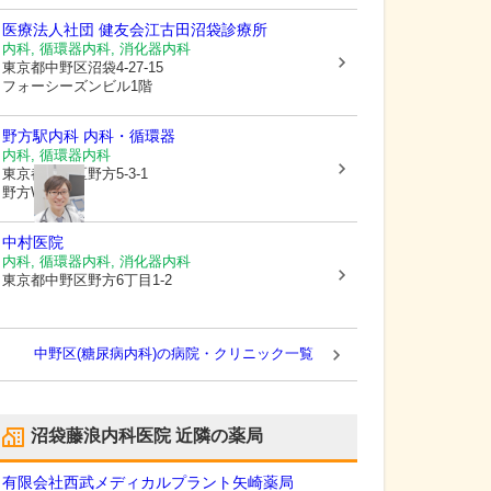
医療法人社団 健友会
江古田沼袋診療所
内科, 循環器内科, 消化器内科
東京都中野区
沼袋4-27-15
フォーシーズンビル1階
野方駅内科 内科・循環器
内科, 循環器内科
東京都中野区
野方5-3-1
野方WIZ1階
中村医院
内科, 循環器内科, 消化器内科
東京都中野区
野方6丁目1-2
中野区(糖尿病内科)の病院・クリニック一覧
沼袋藤浪内科医院
近隣の薬局
有限会社西武メディカルプラント
矢崎薬局