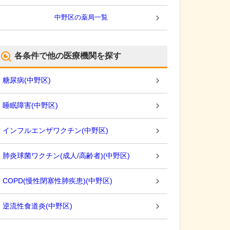
中野区
の薬局一覧
各条件で他の医療機関を探す
糖尿病
(
中野区
)
睡眠障害
(
中野区
)
インフルエンザワクチン
(
中野区
)
肺炎球菌ワクチン(成人/高齢者)
(
中野区
)
COPD(慢性閉塞性肺疾患)
(
中野区
)
逆流性食道炎
(
中野区
)