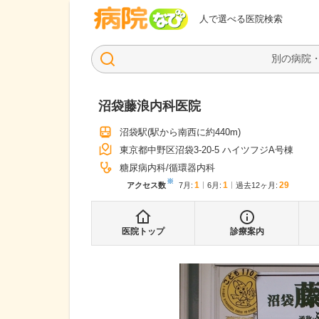
病院なび
人で選べる医院検索
沼袋藤浪内科医院
沼袋駅
(駅から
南西に約440m
)
東京都中野区沼袋3-20-5 ハイツフジA号棟
糖尿病内科
循環器内科
※
1
1
29
アクセス数
7月
:
6月
:
過去12ヶ月:
医院トップ
診療案内