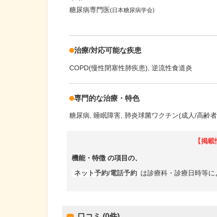
糖尿病専門医
(日本糖尿病学会)
治療/対応可能な疾患
COPD(慢性閉塞性肺疾患)
逆流性食道炎
専門的な治療・特色
糖尿病
睡眠障害
肺炎球菌ワクチン(成人/高齢者
【掲載
機能・特徴
の項目の、
ネット予約/電話予約
は診療科・診療日時等に
口コミ (0件)