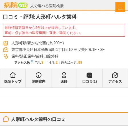
病院なび
人で選べる医院検索
口コミ・評判:
人形町ハルタ歯科
最終情報更新日から5年以上が経過しています。
事前に必ず該当の医療機関に直接ご確認ください。
人形町駅
(駅から
北西に約200m
)
東京都中央区日本橋堀留町1丁目8-10 三ツ美ビル1F・2F
歯科
矯正歯科
歯科口腔外科
※
3
2
98
アクセス数
7月
:
6月
:
過去12ヶ月:
医院トップ
診療案内
医師
口コミ(
1
)
アクセス
人形町ハルタ歯科
の口コミ