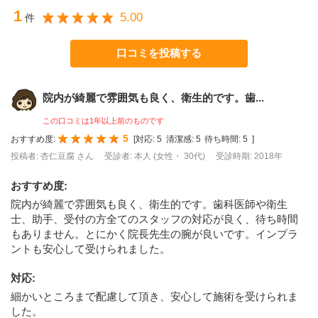
1
5.00
件
口コミを投稿する
院内が綺麗で雰囲気も良く、衛生的です。歯...
この口コミは1年以上前のものです
5
おすすめ度:
[
対応:
5
清潔感:
5
待ち時間:
5
]
投稿者: 杏仁豆腐 さん
受診者: 本人 (女性・ 30代)
受診時期: 2018年
おすすめ度
:
院内が綺麗で雰囲気も良く、衛生的です。歯科医師や衛生
士、助手、受付の方全てのスタッフの対応が良く、待ち時間
もありません。とにかく院長先生の腕が良いです。インプラ
ントも安心して受けられました。
対応
:
細かいところまで配慮して頂き、安心して施術を受けられま
した。