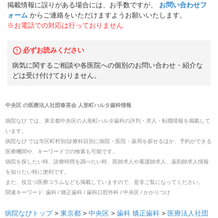
掲載情報に誤りがある場合には、お手数ですが、
お問い合わせフ
ォーム
からご連絡をいただけますようお願いいたします。
※お電話での対応は行っておりません
必ずお読みください
病気に関するご相談や各医院への個別のお問い合わせ・紹介な
どは受け付けておりません。
中央区
の
医療法人社団春英会 人形町ハルタ歯科
情報
病院なび では、
東京都
中央区
の
人形町ハルタ歯科
の
評判・求人・転職
情報を掲載して
います。
病院なび では市区町村別/診療科目別に病院・医院・薬局を探せるほか、予約ができる
医療機関や、キーワードでの検索も可能です。
病院を探したい時、診療時間を調べたい時、医師求人や看護師求人、薬剤師求人情報
を知りたい時に便利です。
また、役立つ医療コラムなども掲載していますので、是非ご覧になってください。
関連キーワード:
歯科 / 矯正歯科 / 歯科口腔外科 / 中央区 / かかりつけ
病院なびトップ
>
東京都
>
中央区
>
歯科
矯正歯科
>
医療法人社団