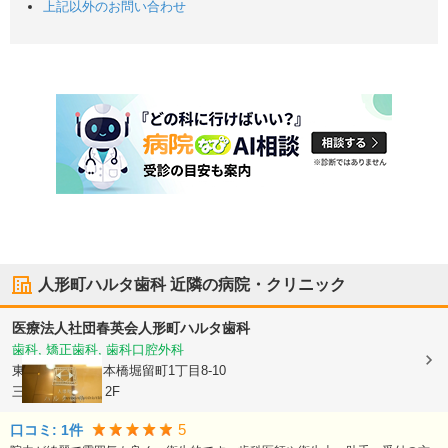
上記以外のお問い合わせ
人形町ハルタ歯科
近隣の病院・クリニック
医療法人社団春英会
人形町ハルタ歯科
歯科, 矯正歯科, 歯科口腔外科
東京都中央区
日本橋堀留町1丁目8-10
三ツ美ビル1F・2F
5
口コミ:
1
件