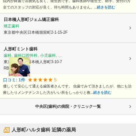
院内が綺麗で雰囲気も良く、衛生的です。歯科医師や衛生士、助手、受付の方
全てのスタッフの対応が良く、待ち時間もありません。...
続きを読む
日本橋人形町ジェム矯正歯科
矯正歯科
東京都中央区
日本橋堀留町2-1-15-2F
人形町ミント歯科
歯科, 歯科口腔外科, 小児歯科, ...
東京都中央区
日本橋人形町3-10-7
RBCビル1階
5
口コミ:
1
件
優しくて安心して通える歯医者さんです。 虫歯でみて頂きましたが、他にも治
療したりメンテナンスした方がいい所をしっかりと教...
続きを読む
中央区(歯科)の病院・クリニック一覧
人形町ハルタ歯科
近隣の薬局