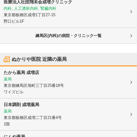
医療法人社団翔未会
成増クリニック
内科, 人工透析内科, 腎臓内科
東京都板橋区
成増1丁目27-15
野口ビル1F
練馬区(内科)の病院・クリニック一覧
ぬかりや医院
近隣の薬局
たから薬局 成増店
薬局
東京都練馬区
旭町三丁目25番18号
ワイズビル
日本調剤 成増薬局
薬局
東京都板橋区
成増二丁目21番4号
1階
にんや薬局