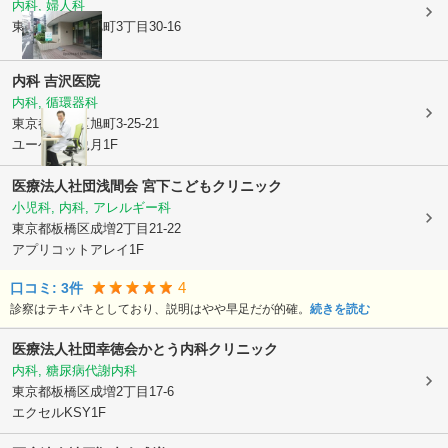
内科, 婦人科
東京都練馬区
旭町3丁目30-16
内科 吉沢医院
内科, 循環器科
東京都練馬区
旭町3-25-21
ユーゲント兎月1F
医療法人社団浅間会 宮下こどもクリニック
小児科, 内科, アレルギー科
東京都板橋区
成増2丁目21-22
アプリコットアレイ1F
4
口コミ:
3
件
診察はテキパキとしており、説明はやや早足だが的確。
続きを読む
医療法人社団幸徳会
かとう内科クリニック
内科, 糖尿病代謝内科
東京都板橋区
成増2丁目17-6
エクセルKSY1F