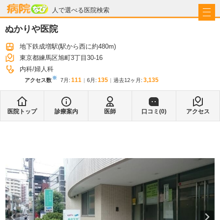
病院なび
人で選べる医院検索
ぬかりや医院
地下鉄成増駅
(駅から
西に約480m
)
東京都練馬区旭町3丁目30-16
内科
婦人科
※
111
135
3,135
アクセス数
7月
:
6月
:
過去12ヶ月:
医院トップ
診療案内
医師
口コミ(
0
)
アクセス