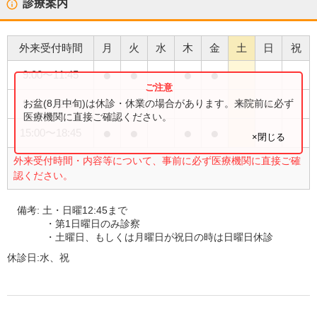
診療案内
外来受付時間
月
火
水
木
金
土
日
祝
●
●
●
●
9:00
〜
11:45
●
●
お盆(8月中旬)は休診・休業の場合があります。来院前に必ず
9:00
〜
12:30
医療機関に直接ご確認ください。
●
●
●
●
15:00
〜
18:45
×閉じる
外来受付時間・内容等について、事前に必ず医療機関に直接ご確
認ください。
備考:
土・日曜12:45まで
・第1日曜日のみ診察
・土曜日、もしくは月曜日が祝日の時は日曜日休診
休診日:
水、祝