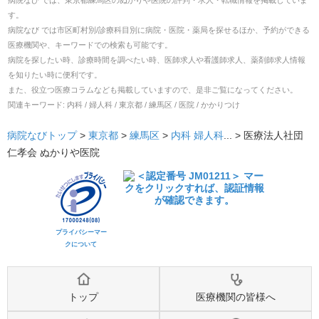
病院なび では、
東京都
練馬区
の
ぬかりや医院
の
評判・求人・転職
情報を掲載していま
す。
病院なび では市区町村別/診療科目別に病院・医院・薬局を探せるほか、予約ができる
医療機関や、キーワードでの検索も可能です。
病院を探したい時、診療時間を調べたい時、医師求人や看護師求人、薬剤師求人情報
を知りたい時に便利です。
また、役立つ医療コラムなども掲載していますので、是非ご覧になってください。
関連キーワード:
内科 / 婦人科 / 東京都 / 練馬区 / 医院 / かかりつけ
病院なびトップ
>
東京都
>
練馬区
>
内科
婦人科
... >
医療法人社団
仁孝会 ぬかりや医院
プライバシーマー
クについて
トップ
医療機関の皆様へ