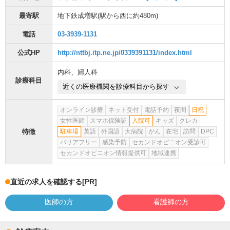
最寄駅
地下鉄成増駅
(駅から
西に約480m
)
電話
03-3939-1131
公式HP
http://nttbj.itp.ne.jp/0339391131/index.html
内科
、
婦人科
診療科目
近くの医療機関を診療科目から探す
オンライン診療
ネット受付
電話予約
夜間
日祝
女性医師
スマホ保険証
入院可
キッズ
クレカ
特徴
駐車場
英語
外国語
大病院
がん
在宅
訪問
DPC
バリアフリー
感染予防
セカンドオピニオン受診可
セカンドオピニオン情報提供可
地域連携
直近の求人を確認する
[PR]
医師の方
看護師の方