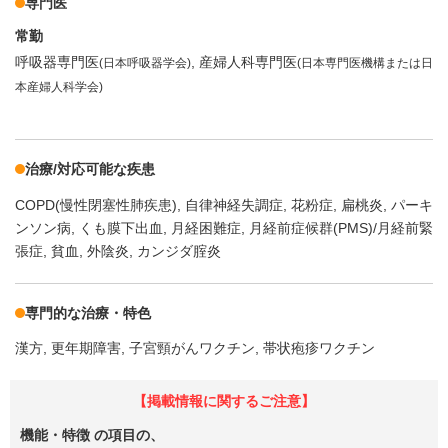
専門医
常勤
呼吸器専門医
産婦人科専門医
(日本呼吸器学会)
(日本専門医機構または日
本産婦人科学会)
治療/対応可能な疾患
COPD(慢性閉塞性肺疾患)
自律神経失調症
花粉症
扁桃炎
パーキ
ンソン病
くも膜下出血
月経困難症
月経前症候群(PMS)/月経前緊
張症
貧血
外陰炎
カンジダ腟炎
専門的な治療・特色
漢方
更年期障害
子宮頸がんワクチン
帯状疱疹ワクチン
【掲載情報に関するご注意】
機能・特徴
の項目の、