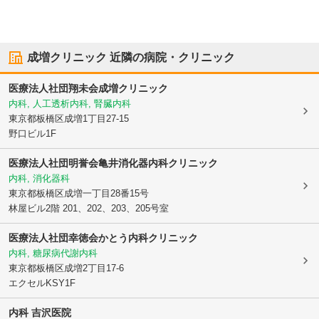
成増クリニック
近隣の病院・クリニック
医療法人社団翔未会
成増クリニック
内科, 人工透析内科, 腎臓内科
東京都板橋区
成増1丁目27-15
野口ビル1F
医療法人社団明誉会亀井消化器内科クリニック
内科, 消化器科
東京都板橋区
成増一丁目28番15号
林屋ビル2階 201、202、203、205号室
医療法人社団幸徳会
かとう内科クリニック
内科, 糖尿病代謝内科
東京都板橋区
成増2丁目17-6
エクセルKSY1F
内科 吉沢医院