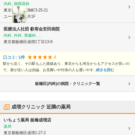
内科, 循環器科
東京都練馬区
旭町3-25-21
ユーゲント兎月1F
医療法人社団 叡宥会
安田病院
内科, 外科, 胃腸科, ...
東京都板橋区
成増1丁目13-9
4
口コミ:
1
件
駅から近く、その駅もふた路線あり、東京からも埼玉からもアクセスが良いの
で、家が近い人は勿論、お見舞いや付添の人も通いやす...
続きを読む
板橋区(内科)の病院・クリニック一覧
成増クリニック
近隣の薬局
いちょう薬局 板橋成増店
薬局
東京都板橋区
成増1-27-2