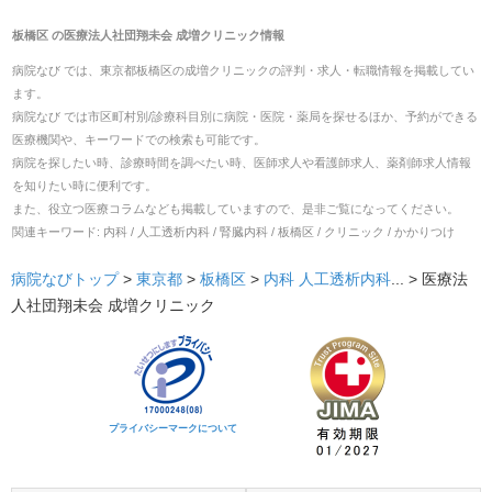
板橋区
の
医療法人社団翔未会 成増クリニック
情報
病院なび では、
東京都
板橋区
の
成増クリニック
の
評判・求人・転職
情報を掲載してい
ます。
病院なび では市区町村別/診療科目別に病院・医院・薬局を探せるほか、予約ができる
医療機関や、キーワードでの検索も可能です。
病院を探したい時、診療時間を調べたい時、医師求人や看護師求人、薬剤師求人情報
を知りたい時に便利です。
また、役立つ医療コラムなども掲載していますので、是非ご覧になってください。
関連キーワード:
内科 / 人工透析内科 / 腎臓内科 / 板橋区 / クリニック / かかりつけ
病院なびトップ
>
東京都
>
板橋区
>
内科
人工透析内科
... >
医療法
人社団翔未会 成増クリニック
プライバシーマークについて