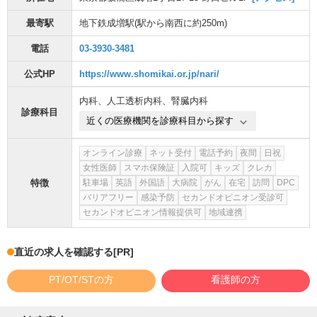
最寄駅
地下鉄成増駅
(駅から
南西に約250m
)
電話
03-3930-3481
公式HP
https://www.shomikai.or.jp/nari/
内科
、
人工透析内科
、
腎臓内科
診療科目
近くの医療機関を診療科目から探す
オンライン診療
ネット受付
電話予約
夜間
日祝
女性医師
スマホ保険証
入院可
キッズ
クレカ
特徴
駐車場
英語
外国語
大病院
がん
在宅
訪問
DPC
バリアフリー
感染予防
セカンドオピニオン受診可
セカンドオピニオン情報提供可
地域連携
直近の求人を確認する
[PR]
PT/OT/STの方
看護師の方