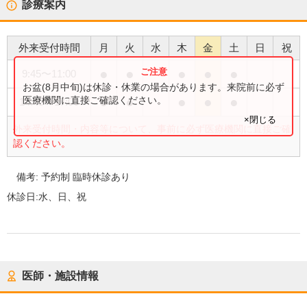
診療案内
外来受付時間
月
火
水
木
金
土
日
祝
●
●
●
●
●
9:45
〜
11:00
お盆(8月中旬)は休診・休業の場合があります。来院前に必ず
●
●
●
●
●
医療機関に直接ご確認ください。
14:45
〜
17:00
×閉じる
外来受付時間・内容等について、事前に必ず医療機関に直接ご確
認ください。
備考:
予約制 臨時休診あり
休診日:
水、日、祝
医師・施設情報