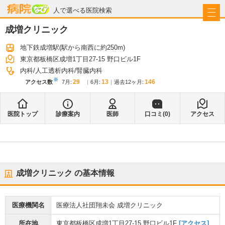
病院なび
人で選べる医院検索
成増クリニック
地下鉄成増駅
(駅から
南西に約250m
)
東京都板橋区成増1丁目27-15 野口ビル1F
内科
人工透析内科
腎臓内科
※
29
13
146
アクセス数
7月
:
6月
:
過去12ヶ月:
医院トップ
診療案内
医師
口コミ(
0
)
アクセス
成増クリニック
の基本情報
医療機関名
医療法人社団翔未会 成増クリニック
所在地
東京都板橋区成増1丁目27-15 野口ビル1F
[アクセス]