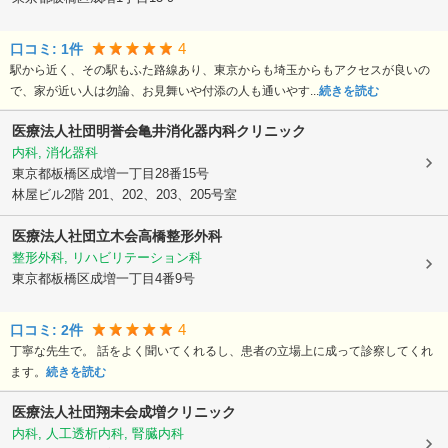
4
口コミ:
1
件
駅から近く、その駅もふた路線あり、東京からも埼玉からもアクセスが良いの
で、家が近い人は勿論、お見舞いや付添の人も通いやす...
続きを読む
医療法人社団明誉会亀井消化器内科クリニック
内科, 消化器科
東京都板橋区
成増一丁目28番15号
林屋ビル2階 201、202、203、205号室
医療法人社団立木会高橋整形外科
整形外科, リハビリテーション科
東京都板橋区
成増一丁目4番9号
4
口コミ:
2
件
丁寧な先生で。 話をよく聞いてくれるし、患者の立場上に成って診察してくれ
ます。
続きを読む
医療法人社団翔未会
成増クリニック
内科, 人工透析内科, 腎臓内科