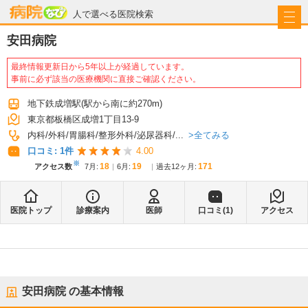
病院なび
人で選べる医院検索
安田病院
最終情報更新日から5年以上が経過しています。
事前に必ず該当の医療機関に直接ご確認ください。
地下鉄成増駅
(駅から
南に約270m
)
東京都板橋区成増1丁目13-9
全てみる
内科
外科
胃腸科
整形外科
泌尿器科
...
口コミ:
1
件
4.00
※
18
19
171
アクセス数
7月
:
6月
:
過去12ヶ月:
医院トップ
診療案内
医師
口コミ(
1
)
アクセス
安田病院
の基本情報