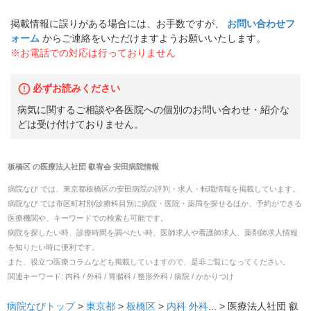
掲載情報に誤りがある場合には、お手数ですが、
お問い合わせフ
ォーム
からご連絡をいただけますようお願いいたします。
※お電話での対応は行っておりません
必ずお読みください
病気に関するご相談や各医院への個別のお問い合わせ・紹介な
どは受け付けておりません。
板橋区
の
医療法人社団 叡宥会 安田病院
情報
病院なび では、
東京都
板橋区
の
安田病院
の
評判・求人・転職
情報を掲載しています。
病院なび では市区町村別/診療科目別に病院・医院・薬局を探せるほか、予約ができる
医療機関や、キーワードでの検索も可能です。
病院を探したい時、診療時間を調べたい時、医師求人や看護師求人、薬剤師求人情報
を知りたい時に便利です。
また、役立つ医療コラムなども掲載していますので、是非ご覧になってください。
関連キーワード:
内科 / 外科 / 胃腸科 / 整形外科 / 病院 / かかりつけ
病院なびトップ
>
東京都
>
板橋区
>
内科
外科
... >
医療法人社団 叡