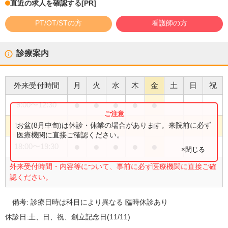
直近の求人を確認する
[PR]
PT/OT/STの方
看護師の方
診療案内
外来受付時間
月
火
水
木
金
土
日
祝
●
●
●
●
●
9:00
〜
12:30
●
●
●
●
●
お盆(8月中旬)は休診・休業の場合があります。来院前に必ず
14:30
〜
16:30
医療機関に直接ご確認ください。
●
●
●
●
●
18:00
〜
19:30
×閉じる
外来受付時間・内容等について、事前に必ず医療機関に直接ご確
認ください。
備考:
診療日時は科目により異なる 臨時休診あり
休診日:
土、日、祝、創立記念日(11/11)