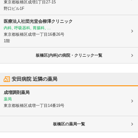
東京都板橋区
成増1丁目27-15
野口ビル1F
医療法人社団光堂会柳澤クリニック
内科, 呼吸器科, 胃腸科, ...
東京都板橋区
成増一丁目16番26号
1階
板橋区(内科)の病院・クリニック一覧
安田病院
近隣の薬局
成増調剤薬局
薬局
東京都板橋区
成増一丁目14番19号
板橋区
の薬局一覧