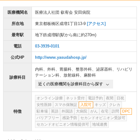
医療機関名
医療法人社団 叡宥会 安田病院
所在地
東京都板橋区成増1丁目13-9
[アクセス]
最寄駅
地下鉄成増駅
(駅から
南に約270m
)
電話
03-3939-0101
公式HP
http://www.yasudahosp.jp/
内科
、
外科
、
胃腸科
、
整形外科
、
泌尿器科
、
リハビリ
テーション科
、
放射線科
、
麻酔科
診療科目
近くの医療機関を診療科目から探す
オンライン診療
ネット受付
電話予約
夜間
日祝
女性医師
スマホ保険証
入院可
キッズ
クレカ
特徴
駐車場
英語
外国語
大病院
がん
在宅
訪問
DPC
バリアフリー
感染予防
セカンドオピニオン受診可
セカンドオピニオン情報提供可
地域連携