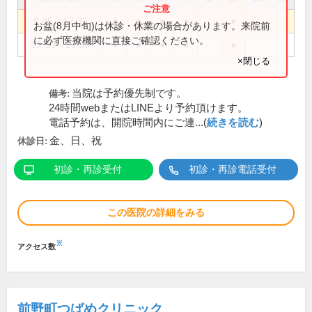
8:45～12:30
●
●
●
●
●
お盆(8月中旬)は休診・休業の場合があります。来院前
に必ず医療機関に直接ご確認ください。
13:30～17:30
●
●
●
●
●
×閉じる
当院は予約優先制です。
備考:
24時間webまたはLINEより予約頂けます。
電話予約は、開院時間内にご連...(
続きを読む
)
金、日、祝
休診日:
初診・再診受付
初診・再診電話受付
この医院の詳細をみる
※
アクセス数
前野町つばめクリニック