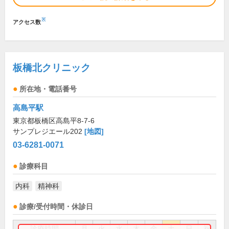
※
アクセス数
板橋北クリニック
所在地・電話番号
高島平駅
東京都板橋区高島平8-7-6
サンプレジエール202
[地図]
03-6281-0071
診療科目
内科
精神科
診療/受付時間・休診日
診療時間
月
火
水
木
金
土
日
祝