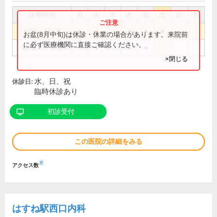
診療時間
月
火
水
木
金
土
日
祝
9:00～12:00
●
●
●
●
●
お盆(8月中旬)は休診・休業の場合があります。来院前
に必ず医療機関に直接ご確認ください。
14:00～17:00
●
●
●
●
×閉じる
水、日、祝
休診日:
臨時休診あり
初診受付
この医院の詳細をみる
※
アクセス数
はすね駅西口内科