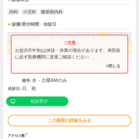
内科
小児科
糖尿病内科
診療/受付時間・休診日
外来受付時間
月
火
水
木
金
土
日
祝
9:00～13:00
●
●
●
●
●
●
お盆(8月中旬)は休診・休業の場合があります。来院前
に必ず医療機関に直接ご確認ください。
16:00～20:00
●
●
●
●
×閉じる
水・土曜AMのみ
備考:
日、祝
休診日:
初診受付
この医院の詳細をみる
※
アクセス数