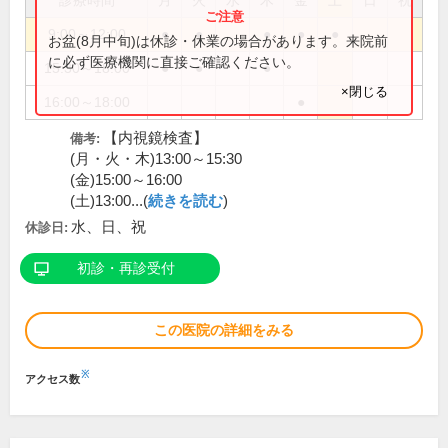
診療時間
月
火
水
木
金
土
日
祝
9:00～12:00
●
●
●
●
●
お盆(8月中旬)は休診・休業の場合があります。来院前
に必ず医療機関に直接ご確認ください。
15:30～18:00
●
●
●
×閉じる
16:00～18:00
●
【内視鏡検査】
備考:
(月・火・木)13:00～15:30
(金)15:00～16:00
(土)13:00...(
続きを読む
)
水、日、祝
休診日:
初診・再診受付
この医院の詳細をみる
※
アクセス数