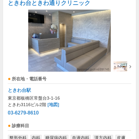
ときわ台ときわ通りクリニック
所在地・電話番号
ときわ台駅
東京都板橋区常盤台3-1-16
ときわ3116ビル2階
[地図]
03-6279-8610
診療科目
整形外科
内科
糖尿病内科
血液内科
漢方内科
皮膚