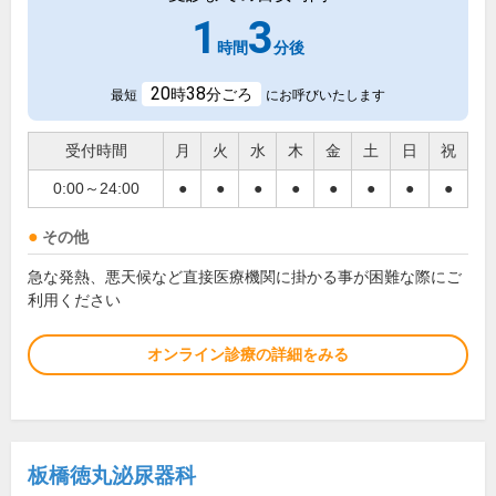
1
3
時間
分後
20
38
時
分ごろ
最短
にお呼びいたします
受付時間
月
火
水
木
金
土
日
祝
0:00～24:00
●
●
●
●
●
●
●
●
その他
急な発熱、悪天候など直接医療機関に掛かる事が困難な際にご
利用ください
オンライン診療の詳細をみる
板橋徳丸泌尿器科