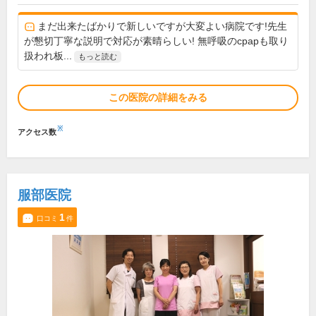
まだ出来たばかりで新しいですが大変よい病院です!先生
が懇切丁寧な説明で対応が素晴らしい! 無呼吸のcpapも取り
扱われ板...
もっと読む
この医院の詳細をみる
※
アクセス数
服部医院
1
口コミ
件