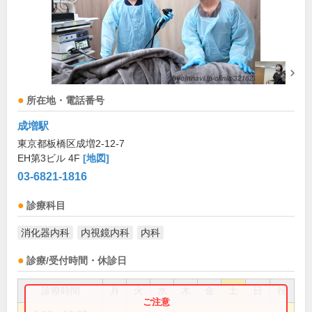
所在地・電話番号
成増駅
東京都板橋区成増2-12-7
EH第3ビル 4F
[地図]
03-6821-1816
診療科目
消化器内科
内視鏡内科
内科
診療/受付時間・休診日
診療時間
月
火
水
木
金
土
日
祝