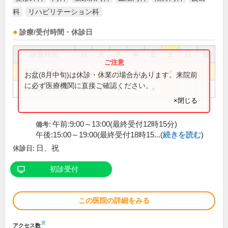
科
リハビリテーション科
診療/受付時間・休診日
診療時間
月
火
水
木
金
土
日
祝
9:00～13:00
●
●
●
●
●
●
お盆(8月中旬)は休診・休業の場合があります。来院前
に必ず医療機関に直接ご確認ください。
15:00～19:00
●
●
●
●
●
×閉じる
午前:9:00～13:00(最終受付12時15分)
備考:
午後:15:00～19:00(最終受付18時15...(
続きを読む
)
日、祝
休診日:
初診受付
この医院の詳細をみる
※
アクセス数