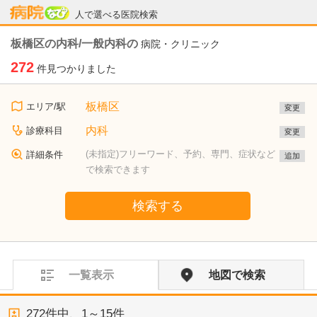
病院なび
人で選べる医院検索
板橋区の内科/一般内科の
病院・クリニック
272
件見つかりました
板橋区
エリア/駅
変更
内科
診療科目
変更
(未指定)フリーワード、予約、専門、症状など
詳細条件
追加
で検索できます
検索する
一覧表示
地図で検索
272
件中、
1～15件