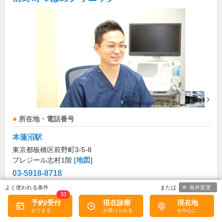
所在地・電話番号
本蓮沼駅
東京都板橋区前野町3-5-8
プレジール志村1階
[地図]
03-5918-8718
条件変更
診療科目
33
予約/受付
現在診療
現在地
内科
循環器内科
呼吸器内科
糖尿病内科