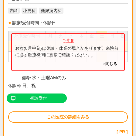
内科
小児科
糖尿病内科
診療/受付時間・休診日
外来受付時間
月
火
水
木
金
土
日
祝
9:00～13:00
●
●
●
●
●
●
お盆(8月中旬)は休診・休業の場合があります。来院前
に必ず医療機関に直接ご確認ください。
16:00～20:00
●
●
●
●
×閉じる
水・土曜AMのみ
備考:
日、祝
休診日:
初診受付
この医院の詳細をみる
PR