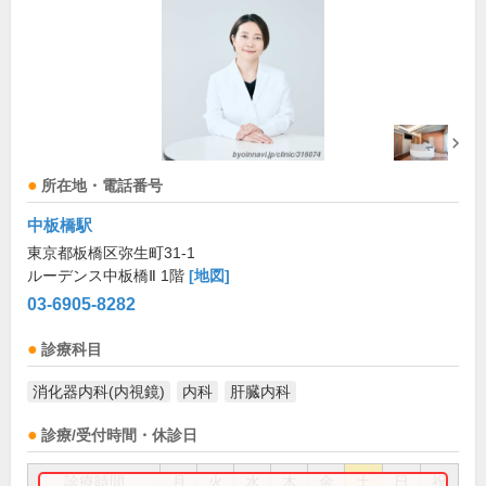
所在地・電話番号
中板橋駅
東京都板橋区弥生町31-1
ルーデンス中板橋Ⅱ 1階
[地図]
03-6905-8282
診療科目
消化器内科(内視鏡)
内科
肝臓内科
診療/受付時間・休診日
診療時間
月
火
水
木
金
土
日
祝