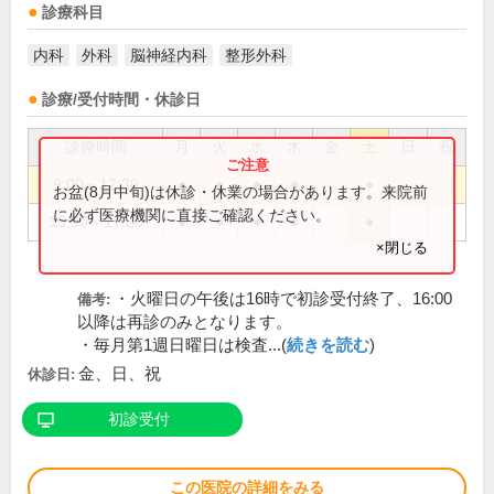
診療科目
内科
外科
脳神経内科
整形外科
診療/受付時間・休診日
診療時間
月
火
水
木
金
土
日
祝
9:00～12:30
●
●
●
●
●
お盆(8月中旬)は休診・休業の場合があります。来院前
に必ず医療機関に直接ご確認ください。
15:00～17:30
●
●
●
●
●
×閉じる
・火曜日の午後は16時で初診受付終了、16:00
備考:
以降は再診のみとなります。
・毎月第1週日曜日は検査...(
続きを読む
)
金、日、祝
休診日:
初診受付
この医院の詳細をみる