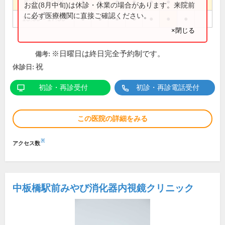
8:30～12:30
●
●
●
●
●
●
●
お盆(8月中旬)は休診・休業の場合があります。来院前
に必ず医療機関に直接ご確認ください。
15:30～17:30
●
●
●
●
●
●
●
×閉じる
※日曜日は終日完全予約制です。
備考:
祝
休診日:
初診・再診受付
初診・再診電話受付
この医院の詳細をみる
※
アクセス数
中板橋駅前みやび消化器内視鏡クリニック