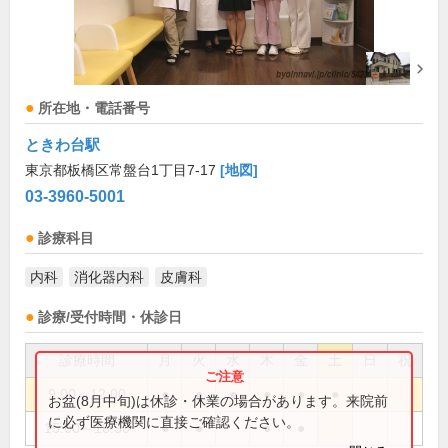
所在地・電話番号
ときわ台駅
東京都板橋区常盤台1丁目7-17
[地図]
03-3960-5001
診療科目
内科
消化器内科
皮膚科
診療/受付時間・休診日
診療時間
月
火
水
木
金
土
日
祝
9:00～12:00
●
●
●
●
●
●
お盆(8月中旬)は休診・休業の場合があります。来院前
に必ず医療機関に直接ご確認ください。
15:00～18:30
●
●
●
●