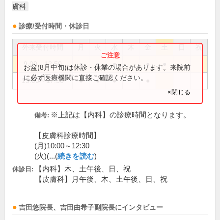
膚科
診療/受付時間・休診日
外来受付時間
月
火
水
木
金
土
日
祝
9:00～12:50
●
●
●
●
●
お盆(8月中旬)は休診・休業の場合があります。来院前
に必ず医療機関に直接ご確認ください。
15:00～17:50
●
●
●
●
×閉じる
※上記は【内科】の診療時間となります。
備考:
【皮膚科診療時間】
(月)10:00～12:30
(火)(...(
続きを読む
)
【内科】木、土午後、日、祝
休診日:
【皮膚科】月午後、木、土午後、日、祝
吉田悠
院長
、
吉田由希子
副院長
にインタビュー