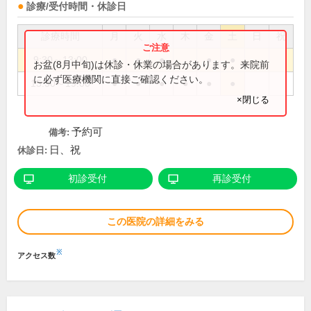
診療/受付時間・休診日
診療時間
月
火
水
木
金
土
日
祝
9:30～13:00
●
●
●
●
●
お盆(8月中旬)は休診・休業の場合があります。来院前
に必ず医療機関に直接ご確認ください。
15:30～19:00
●
●
●
●
●
●
×閉じる
予約可
備考:
日、祝
休診日:
初診受付
再診受付
この医院の詳細をみる
※
アクセス数