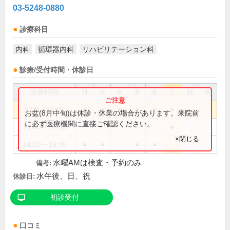
03-5248-0880
診療科目
内科
循環器内科
リハビリテーション科
診療/受付時間・休診日
診療時間
月
火
水
木
金
土
日
祝
9:00～12:00
●
●
●
●
●
●
お盆(8月中旬)は休診・休業の場合があります。来院前
に必ず医療機関に直接ご確認ください。
14:00～17:00
●
×閉じる
14:00～19:00
●
●
●
●
水曜AMは検査・予約のみ
備考:
水午後、日、祝
休診日:
初診受付
口コミ