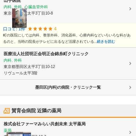
山手医院
内科, 外科, 心臓血管外科
東京都墨田区
太平3丁目10-8
4
口コミ:
1
件
町の医院にしては内科、整形外科、消化器科、心療内科などいろいろな科があ
るのと、当時の院長がテレビに出るなど活躍されている...
続きを読む
医療法人社団明正会
明正会錦糸町クリニック
内科, 外科
東京都墨田区
太平3丁目10-12
リヴュール太平3階
墨田区(内科)の病院・クリニック一覧
賛育会病院
近隣の薬局
株式会社ファーマみらい
共創未来 太平薬局
薬局