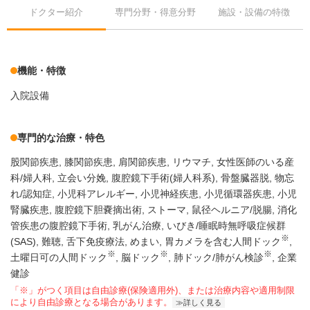
ドクター紹介
専門分野・得意分野
施設・設備の特徴
機能・特徴
入院設備
専門的な治療・特色
股関節疾患
膝関節疾患
肩関節疾患
リウマチ
女性医師のいる産
科/婦人科
立会い分娩
腹腔鏡下手術(婦人科系)
骨盤臓器脱
物忘
れ/認知症
小児科アレルギー
小児神経疾患
小児循環器疾患
小児
腎臓疾患
腹腔鏡下胆嚢摘出術
ストーマ
鼠径ヘルニア/脱腸
消化
管疾患の腹腔鏡下手術
乳がん治療
いびき/睡眠時無呼吸症候群
※
(SAS)
難聴
舌下免疫療法
めまい
胃カメラを含む人間ドック
※
※
※
土曜日可の人間ドック
脳ドック
肺ドック/肺がん検診
企業
健診
「※」がつく項目は自由診療(保険適用外)、または治療内容や適用制限
により自由診療となる場合があります。
詳しく見る