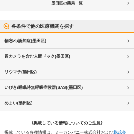
墨田区
の薬局一覧
各条件で他の医療機関を探す
物忘れ/認知症
(
墨田区
)
胃カメラを含む人間ドック
(
墨田区
)
リウマチ
(
墨田区
)
いびき/睡眠時無呼吸症候群(SAS)
(
墨田区
)
めまい
(
墨田区
)
《掲載している情報についてのご注意》
掲載している各種情報は、ミーカンパニー株式会社および
株式会