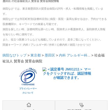
墨田区
の
社会福祉法人 賛育会 賛育会病院
情報
病院なび では、
東京都
墨田区
の
賛育会病院
の
評判・求人・転職
情報を掲載していま
す。
病院なび では市区町村別/診療科目別に病院・医院・薬局を探せるほか、予約ができる
医療機関や、キーワードでの検索も可能です。
病院を探したい時、診療時間を調べたい時、医師求人や看護師求人、薬剤師求人情報
を知りたい時に便利です。
また、役立つ医療コラムなども掲載していますので、是非ご覧になってください。
関連キーワード:
内科 / アレルギー科 / 外科 / 心療内科 / 病院 / かかりつけ
病院なびトップ
>
東京都
>
墨田区
>
内科
アレルギー科
... >
社会福
祉法人 賛育会 賛育会病院
プライバシーマー
クについて