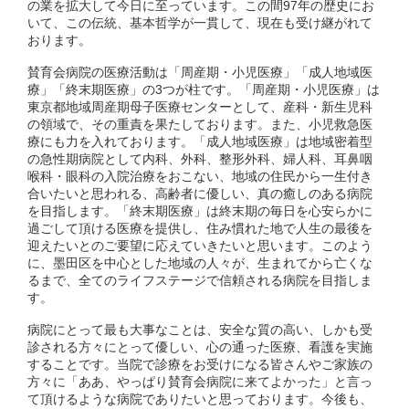
の業を拡大して今日に至っています。この間97年の歴史にお
いて、この伝統、基本哲学が一貫して、現在も受け継がれて
おります。
賛育会病院の医療活動は「周産期・小児医療」「成人地域医
療」「終末期医療」の3つが柱です。「周産期・小児医療」は
東京都地域周産期母子医療センターとして、産科・新生児科
の領域で、その重責を果たしております。また、小児救急医
療にも力を入れております。「成人地域医療」は地域密着型
の急性期病院として内科、外科、整形外科、婦人科、耳鼻咽
喉科・眼科の入院治療をおこない、地域の住民から一生付き
合いたいと思われる、高齢者に優しい、真の癒しのある病院
を目指します。「終末期医療」は終末期の毎日を心安らかに
過ごして頂ける医療を提供し、住み慣れた地で人生の最後を
迎えたいとのご要望に応えていきたいと思います。このよう
に、墨田区を中心とした地域の人々が、生まれてから亡くな
るまで、全てのライフステージで信頼される病院を目指しま
す。
病院にとって最も大事なことは、安全な質の高い、しかも受
診される方々にとって優しい、心の通った医療、看護を実施
することです。当院で診療をお受けになる皆さんやご家族の
方々に「ああ、やっぱり賛育会病院に来てよかった」と言っ
て頂けるような病院でありたいと思っております。今後も、