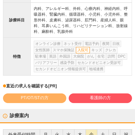
内科
、
アレルギー科
、
外科
、
心療内科
、
神経内科
、
呼
吸器科
、
腎臓内科
、
循環器科
、
小児科
、
小児外科
、
整
診療科目
形外科
、
皮膚科
、
泌尿器科
、
肛門科
、
産婦人科
、
眼
科
、
耳鼻いんこう科
、
リハビリテーション科
、
放射線
科
、
麻酔科
、
乳腺外科
オンライン診療
ネット受付
電話予約
夜間
日祝
女性医師
スマホ保険証
入院可
キッズ
クレカ
特徴
駐車場
英語
外国語
大病院
がん
在宅
訪問
DPC
バリアフリー
感染予防
セカンドオピニオン受診可
セカンドオピニオン情報提供可
地域連携
直近の求人を確認する
[PR]
PT/OT/STの方
看護師の方
診療案内
外来受付時間
月
火
水
木
金
土
日
祝