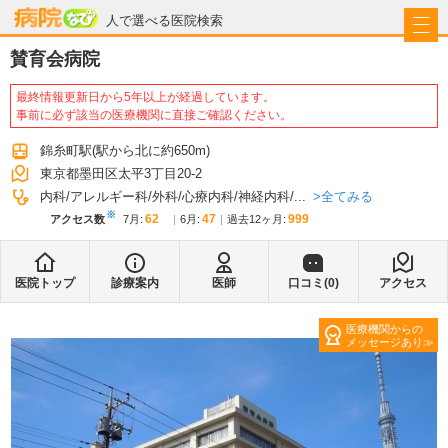
病院なび
人で選べる医院検索
賛育会病院
最終情報更新日から5年以上が経過しています。
事前に必ず該当の医療機関に直接ご確認ください。
錦糸町駅
(駅から
北に約650m
)
東京都墨田区太平3丁目20-2
全てみる
内科
アレルギー科
外科
心療内科
神経内科
...
※
62
47
999
アクセス数
7月
:
6月
:
過去12ヶ月:
医院トップ
診療案内
医師
口コミ(
0
)
アクセス
医療機関からの
メッセージあり