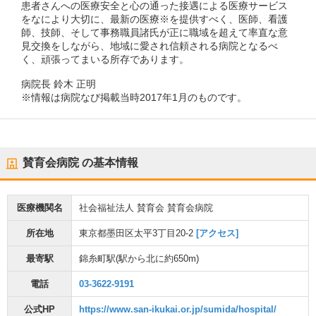
患者さんへの医療安全と心の通った接遇による医療サービス
をなにより大切に、最新の医療※を提供すべく、医師、看護
師、技師、そして事務職員諸氏が正に職域を超えて率直な意
見交換をしながら、地域に愛され信頼される病院となるべ
く、頑張ってまいる所存であります。
病院長 鈴木 正明
※情報は病院なび掲載当時2017年1月のものです。
賛育会病院
の基本情報
医療機関名
社会福祉法人 賛育会 賛育会病院
所在地
東京都墨田区太平3丁目20-2
[アクセス]
最寄駅
錦糸町駅
(駅から
北に約650m
)
電話
03-3622-9191
公式HP
https://www.san-ikukai.or.jp/sumida/hospital/