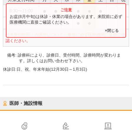
●
●
●
●
●
●
8:30
〜
11:00
お盆(8月中旬)は休診・休業の場合があります。来院前に必ず
●
●
●
●
●
医療機関に直接ご確認ください。
13:00
〜
15:00
×閉じる
外来受付時間・内容等について、事前に必ず医療機関に直接ご確
認ください。
備考:
診療科により、診療日、受付時間、診療時間が変わりま
す。詳しくはお問い合わせ下さい。
休診日:
日、祝、年末年始(12月30日～1月3日)
医師・施設情報