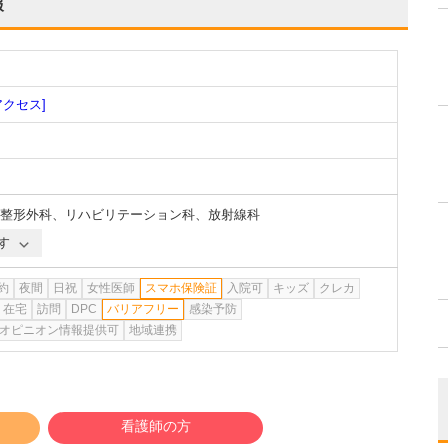
報
アクセス]
整形外科
、
リハビリテーション科
、
放射線科
す
約
夜間
日祝
女性医師
スマホ保険証
入院可
キッズ
クレカ
在宅
訪問
DPC
バリアフリー
感染予防
オピニオン情報提供可
地域連携
看護師の方