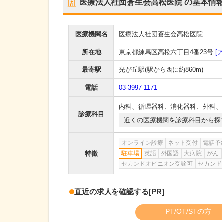
医療法人社団蒼生会高松医院
の基本情
医療機関名
医療法人社団蒼生会高松医院
所在地
東京都練馬区高松六丁目4番23号
[
最寄駅
光が丘駅
(駅から
西に約860m
)
電話
03-3997-1171
内科
、
循環器科
、
消化器科
、
外科
、
診療科目
近くの医療機関を診療科目から探
オンライン診療
ネット受付
電話予
特徴
駐車場
英語
外国語
大病院
がん
セカンドオピニオン受診可
セカンド
直近の求人を確認する
[PR]
PT/OT/STの方