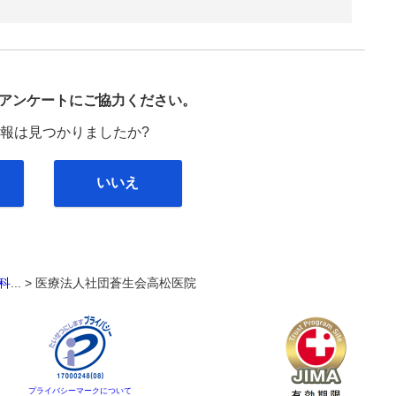
び
アンケートにご協力ください。
報は見つかりましたか?
いいえ
科
... >
医療法人社団蒼生会高松医院
プライバシーマークについて