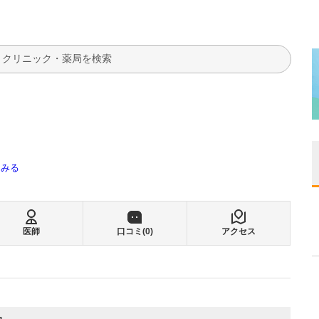
検索
てみる
医師
口コミ(
0
)
アクセス