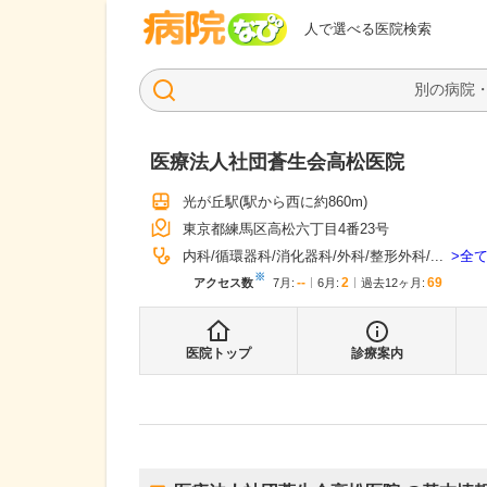
病院なび
人で選べる医院検索
医療法人社団蒼生会高松医院
光が丘駅
(駅から
西に約860m
)
東京都練馬区高松六丁目4番23号
全
内科
循環器科
消化器科
外科
整形外科
...
※
--
2
69
アクセス数
7月
:
6月
:
過去12ヶ月:
医院トップ
診療案内