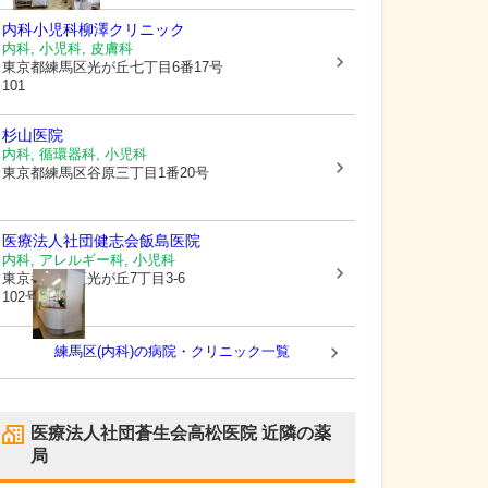
内科小児科柳澤クリニック
内科, 小児科, 皮膚科
東京都練馬区
光が丘七丁目6番17号
101
杉山医院
内科, 循環器科, 小児科
東京都練馬区
谷原三丁目1番20号
医療法人社団健志会
飯島医院
内科, アレルギー科, 小児科
東京都練馬区
光が丘7丁目3-6
102号
練馬区(内科)の病院・クリニック一覧
医療法人社団蒼生会高松医院
近隣の薬
局