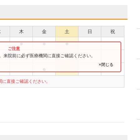
水
木
金
土
日
祝
●
●
●
●
●
す。来院前に必ず医療機関に直接ご確認ください。
×閉じる
●
●
関に直接ご確認ください。