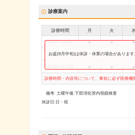
診療案内
診療時間
月
火
●
●
9:00
〜
12:00
お盆(8月中旬)は休診・休業の場合がありま
14:00
〜
16:00
●
●
14:00
〜
17:00
診療時間・内容等について、事前に必ず医療機
備考:
土曜午後:下部消化管内視鏡検査
休診日:
日・祝