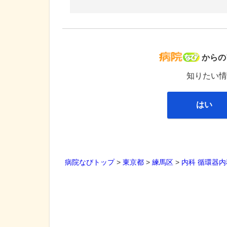
病院な
からの
知りたい情
はい
病院なびトップ
>
東京都
>
練馬区
>
内科
循環器内