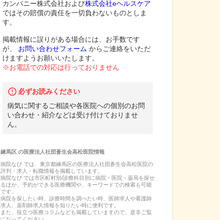
カンパニー株式会社および
株式会社eヘルスケア
ではその賠償の責任を一切負わないものとしま
す。
掲載情報に誤りがある場合には、お手数です
が、
お問い合わせフォーム
からご連絡をいただ
けますようお願いいたします。
※お電話での対応は行っておりません
必ずお読みください
病気に関するご相談や各医院への個別のお問
い合わせ・紹介などは受け付けておりませ
ん。
練馬区
の
医療法人社団蒼生会高松医院
情報
病院なび では、
東京都
練馬区
の
医療法人社団蒼生会高松医院
の
評判・求人・転職
情報を掲載しています。
病院なび では市区町村別/診療科目別に病院・医院・薬局を探せ
るほか、予約ができる医療機関や、キーワードでの検索も可能
です。
病院を探したい時、診療時間を調べたい時、医師求人や看護師
求人、薬剤師求人情報を知りたい時に便利です。
また、役立つ医療コラムなども掲載していますので、是非ご覧
になってください。