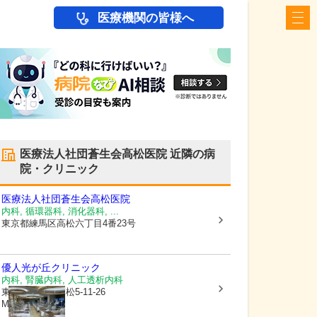
医療機関の皆様へ
医療法人社団蒼生会高松医院
近隣の病
院・クリニック
医療法人社団蒼生会高松医院
内科, 循環器科, 消化器科, ...
東京都練馬区
高松六丁目4番23号
優人光が丘クリニック
内科, 腎臓内科, 人工透析内科
東京都練馬区
高松5-11-26
MKビル7F