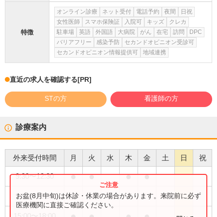
オンライン診療
ネット受付
電話予約
夜間
日祝
女性医師
スマホ保険証
入院可
キッズ
クレカ
特徴
駐車場
英語
外国語
大病院
がん
在宅
訪問
DPC
バリアフリー
感染予防
セカンドオピニオン受診可
セカンドオピニオン情報提供可
地域連携
直近の求人を確認する
[PR]
STの方
看護師の方
診療案内
外来受付時間
月
火
水
木
金
土
日
祝
●
●
●
●
9:30
〜
12:30
●
お盆(8月中旬)は休診・休業の場合があります。来院前に必ず
9:30
〜
13:00
医療機関に直接ご確認ください。
●
●
●
●
15:00
〜
18:00