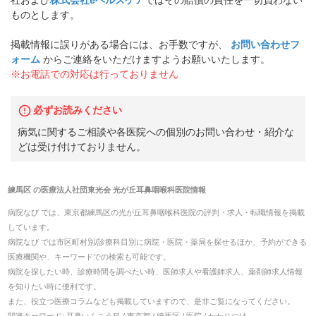
ものとします。
掲載情報に誤りがある場合には、お手数ですが、
お問い合わせフ
ォーム
からご連絡をいただけますようお願いいたします。
※お電話での対応は行っておりません
必ずお読みください
病気に関するご相談や各医院への個別のお問い合わせ・紹介な
どは受け付けておりません。
練馬区
の
医療法人社団東光会 光が丘耳鼻咽喉科医院
情報
病院なび では、
東京都
練馬区
の
光が丘耳鼻咽喉科医院
の
評判・求人・転職
情報を掲載
しています。
病院なび では市区町村別/診療科目別に病院・医院・薬局を探せるほか、予約ができる
医療機関や、キーワードでの検索も可能です。
病院を探したい時、診療時間を調べたい時、医師求人や看護師求人、薬剤師求人情報
を知りたい時に便利です。
また、役立つ医療コラムなども掲載していますので、是非ご覧になってください。
関連キーワード:
耳鼻いんこう科 / 東京都 / 練馬区 / 医院 / かかりつけ