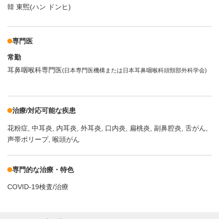
韓 東煕(ハン ドンヒ)
専門医
常勤
耳鼻咽喉科専門医
(日本専門医機構または日本耳鼻咽喉科頭頸部外科学会)
治療/対応可能な疾患
花粉症
中耳炎
内耳炎
外耳炎
口内炎
扁桃炎
副鼻腔炎
舌がん
声帯ポリープ
喉頭がん
専門的な治療・特色
COVID-19検査/治療