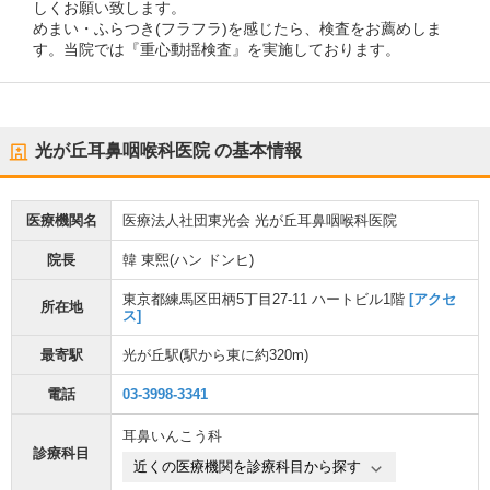
しくお願い致します。
めまい・ふらつき(フラフラ)を感じたら、検査をお薦めしま
す。当院では『重心動揺検査』を実施しております。
光が丘耳鼻咽喉科医院
の基本情報
医療機関名
医療法人社団東光会 光が丘耳鼻咽喉科医院
院長
韓 東煕(ハン ドンヒ)
東京都練馬区田柄5丁目27-11 ハートビル1階
[アクセ
所在地
ス]
最寄駅
光が丘駅
(駅から
東に約320m
)
電話
03-3998-3341
耳鼻いんこう科
診療科目
近くの医療機関を診療科目から探す