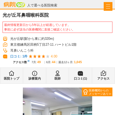
病院なび
人で選べる医院検索
光が丘耳鼻咽喉科医院
最終情報更新日から5年以上が経過しています。
事前に必ず該当の医療機関に直接ご確認ください。
光が丘駅
(駅から
東に約320m
)
東京都練馬区田柄5丁目27-11 ハートビル1階
耳鼻いんこう科
口コミ:
1
件
4.00
※
49
44
1,045
アクセス数
7月
:
6月
:
過去12ヶ月:
医院トップ
診療案内
医師
口コミ(
1
)
アクセス
医療機関からの
メッセージあり