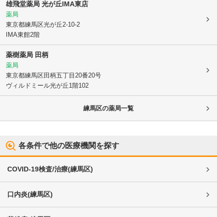
雄飛堂薬局 光が丘IMA東店
薬局
東京都練馬区
光が丘2-10-2
IMA東館2階
薬樹薬局 田柄
薬局
東京都練馬区
田柄五丁目20番20号
ヴィルドミール光が丘1階102
練馬区
の薬局一覧
各条件で他の医療機関を探す
COVID-19検査/治療
(
練馬区
)
口内炎
(
練馬区
)