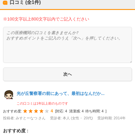
口コミ (全
1
件)
※100文字以上800文字以内でご記入ください
光が丘警察署の前にあって、最初はなんだか...
この口コミは1年以上前のものです
4
おすすめ度:
[
対応:
4
清潔感:
4
待ち時間:
4
]
投稿者: みすとーなつ さん
受診者: 本人 (女性・ 20代)
受診時期: 2014年
おすすめ度 :