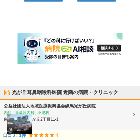
光が丘耳鼻咽喉科医院
近隣の病院・クリニック
公益社団法人地域医療振興協会
練馬光が丘病院
内科, 循環器内科, 小児科, ...
東京都練馬区
光が丘2丁目11-1
4
口コミ:
1
件