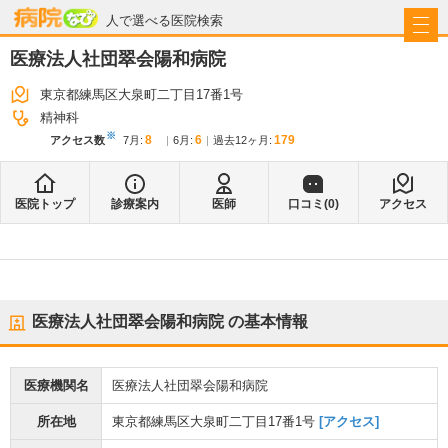
病院なび
人で選べる医院検索
医療法人社団翠会陽和病院
東京都練馬区大泉町二丁目17番1号
精神科
※
8
6
179
アクセス数
7月
:
6月
:
過去12ヶ月:
医院トップ
診療案内
医師
口コミ(
0
)
アクセス
医療法人社団翠会陽和病院
の基本情報
医療機関名
医療法人社団翠会陽和病院
所在地
東京都練馬区大泉町二丁目17番1号
[アクセス]