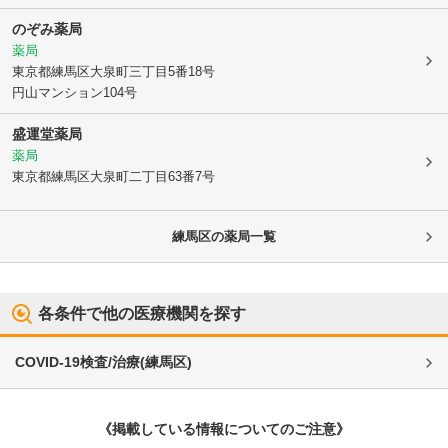
のぞみ薬局
薬局
東京都練馬区
大泉町三丁目5番18号
円山マンション104号
盛運堂薬局
薬局
東京都練馬区
大泉町二丁目63番7号
練馬区
の薬局一覧
各条件で他の医療機関を探す
COVID-19検査/治療
(
練馬区
)
《掲載している情報についてのご注意》