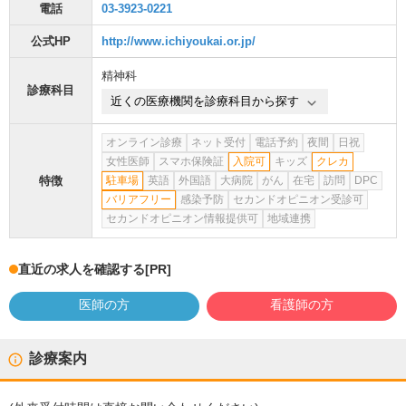
電話
03-3923-0221
公式HP
http://www.ichiyoukai.or.jp/
精神科
診療科目
近くの医療機関を診療科目から探す
オンライン診療
ネット受付
電話予約
夜間
日祝
女性医師
スマホ保険証
入院可
キッズ
クレカ
特徴
駐車場
英語
外国語
大病院
がん
在宅
訪問
DPC
バリアフリー
感染予防
セカンドオピニオン受診可
セカンドオピニオン情報提供可
地域連携
直近の求人を確認する
[PR]
医師の方
看護師の方
診療案内