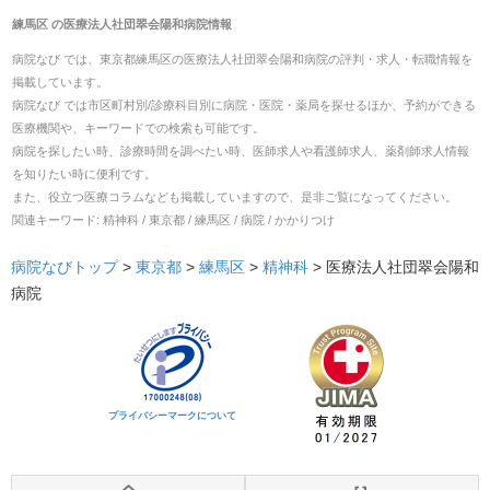
練馬区
の
医療法人社団翠会陽和病院
情報
病院なび では、
東京都
練馬区
の
医療法人社団翠会陽和病院
の
評判・求人・転職
情報を
掲載しています。
病院なび では市区町村別/診療科目別に病院・医院・薬局を探せるほか、予約ができる
医療機関や、キーワードでの検索も可能です。
病院を探したい時、診療時間を調べたい時、医師求人や看護師求人、薬剤師求人情報
を知りたい時に便利です。
また、役立つ医療コラムなども掲載していますので、是非ご覧になってください。
関連キーワード:
精神科 / 東京都 / 練馬区 / 病院 / かかりつけ
病院なびトップ
>
東京都
>
練馬区
>
精神科
>
医療法人社団翠会陽和
病院
プライバシーマークについて