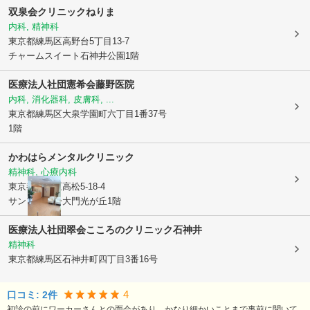
双泉会クリニックねりま
内科, 精神科
東京都練馬区
高野台5丁目13-7
チャームスイート石神井公園1階
医療法人社団憲希会藤野医院
内科, 消化器科, 皮膚科, ...
東京都練馬区
大泉学園町六丁目1番37号
1階
かわはらメンタルクリニック
精神科, 心療内科
東京都練馬区
高松5-18-4
サンフラワー大門光が丘1階
医療法人社団翠会こころのクリニック石神井
精神科
東京都練馬区
石神井町四丁目3番16号
4
口コミ:
2
件
初診の前にワーカーさんとの面会があり、かなり細かいことまで事前に聞いて