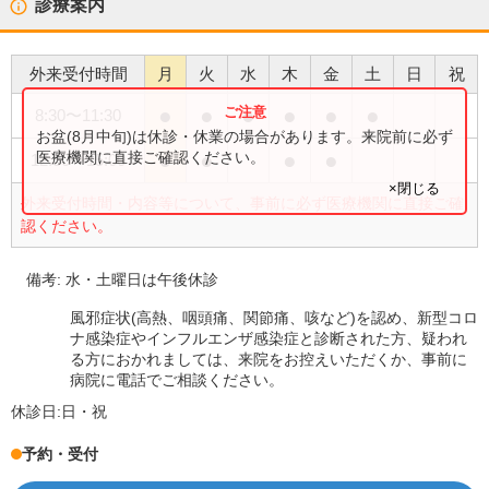
診療案内
外来受付時間
月
火
水
木
金
土
日
祝
●
●
●
●
●
●
8:30
〜
11:30
お盆(8月中旬)は休診・休業の場合があります。来院前に必ず
●
●
●
●
医療機関に直接ご確認ください。
12:30
〜
15:00
×閉じる
外来受付時間・内容等について、事前に必ず医療機関に直接ご確
認ください。
備考:
水・土曜日は午後休診
風邪症状(高熱、咽頭痛、関節痛、咳など)を認め、新型コロ
ナ感染症やインフルエンザ感染症と診断された方、疑われ
る方におかれましては、来院をお控えいただくか、事前に
病院に電話でご相談ください。
休診日:
日・祝
予約・受付