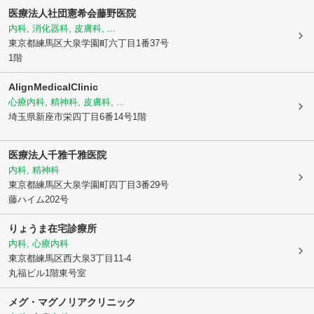
医療法人社団憲希会藤野医院
内科, 消化器科, 皮膚科, ...
東京都練馬区
大泉学園町六丁目1番37号
1階
AlignMedicalClinic
心療内科, 精神科, 皮膚科, ...
埼玉県新座市
栄四丁目6番14号1階
医療法人千雅千雅医院
内科, 精神科
東京都練馬区
大泉学園町四丁目3番29号
藤ハイム202号
りょうま在宅診療所
内科, 心療内科
東京都練馬区
西大泉3丁目11-4
丸福ビル1階東号室
メグ・マグノリアクリニック