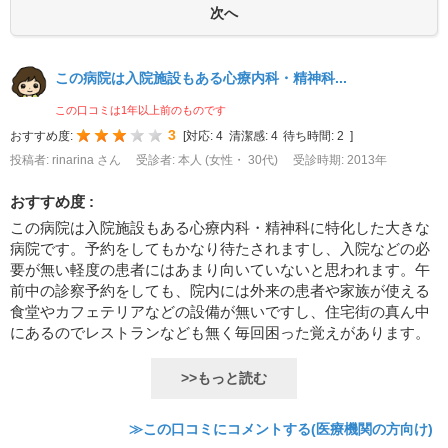
この病院は入院施設もある心療内科・精神科...
この口コミは1年以上前のものです
3
おすすめ度:
[
対応:
4
清潔感:
4
待ち時間:
2
]
投稿者: rinarina さん
受診者: 本人 (女性・ 30代)
受診時期: 2013年
おすすめ度 :
この病院は入院施設もある心療内科・精神科に特化した大きな
病院です。予約をしてもかなり待たされますし、入院などの必
要が無い軽度の患者にはあまり向いていないと思われます。午
前中の診察予約をしても、院内には外来の患者や家族が使える
食堂やカフェテリアなどの設備が無いですし、住宅街の真ん中
にあるのでレストランなども無く毎回困った覚えがあります。
>>もっと読む
≫この口コミにコメントする(医療機関の方向け)