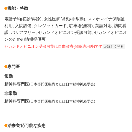
機能・特徴
電話予約(初診/再診)
女性医師(常勤/非常勤)
スマホマイナ保険証
利用
入院設備
クレジットカード
駐車場(無料)
英語対応
訪問看
護
バリアフリー
セカンドオピニオン受診可能
セカンドオピニオ
ンのための情報提供可
セカンドオピニオン受診可能
は自由診療(保険適用外)です
詳しく見る
専門医
常勤
精神科専門医
(日本専門医機構または日本精神神経学会)
非常勤
精神科専門医
(日本専門医機構または日本精神神経学会)
治療/対応可能な疾患