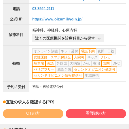
電話
03-3924-2111
公式HP
https://www.oizumibyoin.jp/
精神科
、
神経科
、
心療内科
診療科目
近くの医療機関を診療科目から探す
オンライン診療
ネット受付
電話予約
夜間
日祝
女性医師
スマホ保険証
入院可
キッズ
クレカ
特徴
駐車場
英語
外国語
大病院
がん
在宅
訪問
DPC
バリアフリー
感染予防
セカンドオピニオン受診可
セカンドオピニオン情報提供可
地域連携
予約 / 受付
初診・再診電話受付
直近の求人を確認する
[PR]
OTの方
看護師の方