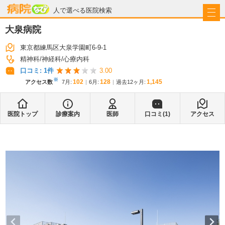
病院なび
人で選べる医院検索
大泉病院
東京都練馬区大泉学園町6-9-1
精神科
神経科
心療内科
口コミ:
1
件
3.00
※
102
128
1,145
アクセス数
7月
:
6月
:
過去12ヶ月:
医院トップ
診療案内
医師
口コミ(
1
)
アクセス