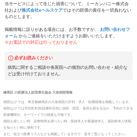
当サービスによって生じた損害について、ミーカンパニー株式会
社および
株式会社eヘルスケア
ではその賠償の責任を一切負わない
ものとします。
掲載情報に誤りがある場合には、お手数ですが、
お問い合わせフ
ォーム
からご連絡をいただけますようお願いいたします。
※お電話での対応は行っておりません
必ずお読みください
病気に関するご相談や各医院への個別のお問い合わせ・紹介な
どは受け付けておりません。
練馬区
の
医療法人財団厚生協会 大泉病院
情報
病院なび では、
東京都
練馬区
の
大泉病院
の
評判・求人・転職
情報を掲載しています。
病院なび では市区町村別/診療科目別に病院・医院・薬局を探せるほか、予約ができる
医療機関や、キーワードでの検索も可能です。
病院を探したい時、診療時間を調べたい時、医師求人や看護師求人、薬剤師求人情報
を知りたい時に便利です。
また、役立つ医療コラムなども掲載していますので、是非ご覧になってください。