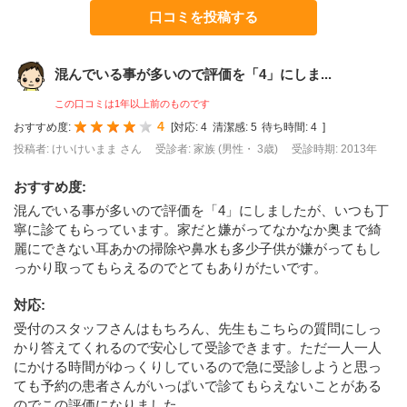
口コミを投稿する
混んでいる事が多いので評価を「4」にしま...
この口コミは1年以上前のものです
4
おすすめ度:
[
対応:
4
清潔感:
5
待ち時間:
4
]
投稿者: けいけいまま さん
受診者: 家族 (男性・ 3歳)
受診時期: 2013年
おすすめ度
:
混んでいる事が多いので評価を「4」にしましたが、いつも丁
寧に診てもらっています。家だと嫌がってなかなか奥まで綺
麗にできない耳あかの掃除や鼻水も多少子供が嫌がってもし
っかり取ってもらえるのでとてもありがたいです。
対応
:
受付のスタッフさんはもちろん、先生もこちらの質問にしっ
かり答えてくれるので安心して受診できます。ただ一人一人
にかける時間がゆっくりしているので急に受診しようと思っ
ても予約の患者さんがいっぱいで診てもらえないことがある
のでこの評価になりました。