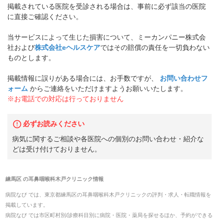
掲載されている医院を受診される場合は、事前に必ず該当の医院
に直接ご確認ください。
当サービスによって生じた損害について、ミーカンパニー株式会
社および
株式会社eヘルスケア
ではその賠償の責任を一切負わない
ものとします。
掲載情報に誤りがある場合には、お手数ですが、
お問い合わせフ
ォーム
からご連絡をいただけますようお願いいたします。
※お電話での対応は行っておりません
必ずお読みください
病気に関するご相談や各医院への個別のお問い合わせ・紹介な
どは受け付けておりません。
練馬区
の
耳鼻咽喉科木戸クリニック
情報
病院なび では、
東京都
練馬区
の
耳鼻咽喉科木戸クリニック
の
評判・求人・転職
情報を
掲載しています。
病院なび では市区町村別/診療科目別に病院・医院・薬局を探せるほか、予約ができる