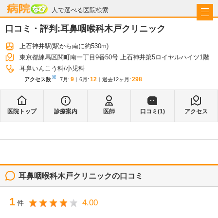
病院なび
人で選べる医院検索
口コミ・評判:
耳鼻咽喉科木戸クリニック
上石神井駅
(駅から
南に約530m
)
東京都練馬区関町南一丁目9番50号 上石神井第5ロイヤルハイツ1階
耳鼻いんこう科
小児科
※
9
12
298
アクセス数
7月
:
6月
:
過去12ヶ月:
医院トップ
診療案内
医師
口コミ(
1
)
アクセス
耳鼻咽喉科木戸クリニック
の口コミ
1
4.00
件