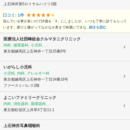
上石神井第5ロイヤルハイツ1階
4
口コミ:
1
件
混んでいる事が多いので評価を「4」にしましたが、いつも丁寧に診てもらって
います。家だと嫌がってなかなか奥まで綺麗にできな...
続きを読む
医療法人社団峰紋会クルマタニクリニック
内科, 循環器科, 小児科, ...
東京都練馬区
上石神井一丁目25番8号
いがらし小児科
小児科, 内科, アレルギー科
東京都練馬区
上石神井一丁目34番18号
ファーストパレス2階
よこいファミリークリニック
内科, 消化器科, 循環器科, ...
東京都杉並区
上井草4丁目11-1
上石神井耳鼻咽喉科