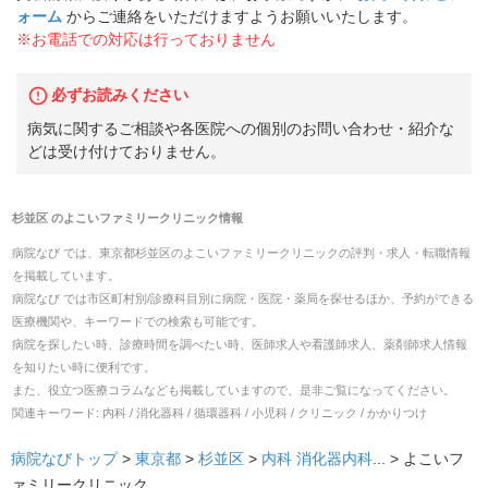
ォーム
からご連絡をいただけますようお願いいたします。
※お電話での対応は行っておりません
必ずお読みください
病気に関するご相談や各医院への個別のお問い合わせ・紹介な
どは受け付けておりません。
杉並区
の
よこいファミリークリニック
情報
病院なび では、
東京都
杉並区
の
よこいファミリークリニック
の
評判・求人・転職
情報
を掲載しています。
病院なび では市区町村別/診療科目別に病院・医院・薬局を探せるほか、予約ができる
医療機関や、キーワードでの検索も可能です。
病院を探したい時、診療時間を調べたい時、医師求人や看護師求人、薬剤師求人情報
を知りたい時に便利です。
また、役立つ医療コラムなども掲載していますので、是非ご覧になってください。
関連キーワード:
内科 / 消化器科 / 循環器科 / 小児科 / クリニック / かかりつけ
病院なびトップ
>
東京都
>
杉並区
>
内科
消化器内科
... >
よこいフ
ァミリークリニック