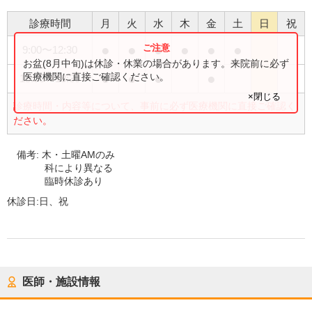
診療時間
月
火
水
木
金
土
日
祝
●
●
●
●
●
●
9:00
〜
12:30
お盆(8月中旬)は休診・休業の場合があります。来院前に必ず
●
●
●
●
医療機関に直接ご確認ください。
15:00
〜
18:30
×閉じる
診療時間・内容等について、事前に必ず医療機関に直接ご確認く
ださい。
備考:
木・土曜AMのみ
科により異なる
臨時休診あり
休診日:
日、祝
医師・施設情報