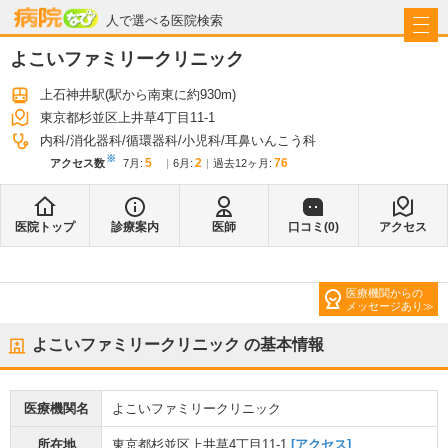
病院なび
人で選べる医院検索
よこいファミリークリニック
上石神井駅
(駅から
南東に約930m
)
東京都杉並区上井草4丁目11-1
内科
消化器科
循環器科
小児科
耳鼻いんこう科
※
5
2
76
アクセス数
7月
:
6月
:
過去12ヶ月:
医院トップ
診療案内
医師
口コミ(
0
)
アクセス
医療機関からの
メッセージあり
よこいファミリークリニック
の基本情報
医療機関名
よこいファミリークリニック
所在地
東京都杉並区上井草4丁目11-1
[アクセス]