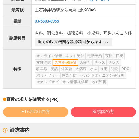
最寄駅
上石神井駅
(駅から
南東に約930m
)
電話
03-5303-8955
内科
、
消化器科
、
循環器科
、
小児科
、
耳鼻いんこう科
診療科目
近くの医療機関を診療科目から探す
オンライン診療
ネット受付
電話予約
夜間
日祝
女性医師
スマホ保険証
入院可
キッズ
クレカ
特徴
駐車場
英語
外国語
大病院
がん
在宅
訪問
DPC
バリアフリー
感染予防
セカンドオピニオン受診可
セカンドオピニオン情報提供可
地域連携
直近の求人を確認する
[PR]
PT/OT/STの方
看護師の方
診療案内