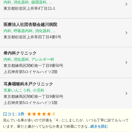
内科, 消化器科, 循環器科, ...
東京都杉並区
上井草4丁目11-1
医療法人社団杏順会越川病院
内科, 呼吸器内科, 消化器科, ...
東京都杉並区
上井草四丁目4番5号
希内科クリニック
内科, 消化器科, アレルギー科
東京都練馬区
関町南一丁目9番50号
上石神井第5ロイヤルハイツ2階
耳鼻咽喉科木戸クリニック
耳鼻いんこう科, 小児科
東京都練馬区
関町南一丁目9番50号
上石神井第5ロイヤルハイツ1階
4
口コミ:
1
件
混んでいる事が多いので評価を「4」にしましたが、いつも丁寧に診てもらって
います。家だと嫌がってなかなか奥まで綺麗にできな...
続きを読む