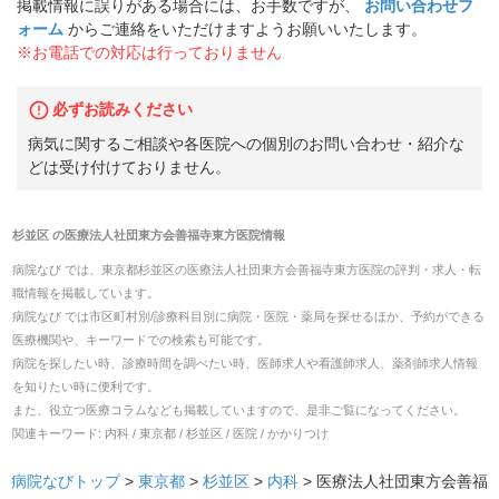
掲載情報に誤りがある場合には、お手数ですが、
お問い合わせフ
ォーム
からご連絡をいただけますようお願いいたします。
※お電話での対応は行っておりません
必ずお読みください
病気に関するご相談や各医院への個別のお問い合わせ・紹介な
どは受け付けておりません。
杉並区
の
医療法人社団東方会善福寺東方医院
情報
病院なび では、
東京都
杉並区
の
医療法人社団東方会善福寺東方医院
の
評判・求人・転
職
情報を掲載しています。
病院なび では市区町村別/診療科目別に病院・医院・薬局を探せるほか、予約ができる
医療機関や、キーワードでの検索も可能です。
病院を探したい時、診療時間を調べたい時、医師求人や看護師求人、薬剤師求人情報
を知りたい時に便利です。
また、役立つ医療コラムなども掲載していますので、是非ご覧になってください。
関連キーワード:
内科 / 東京都 / 杉並区 / 医院 / かかりつけ
病院なびトップ
>
東京都
>
杉並区
>
内科
>
医療法人社団東方会善福