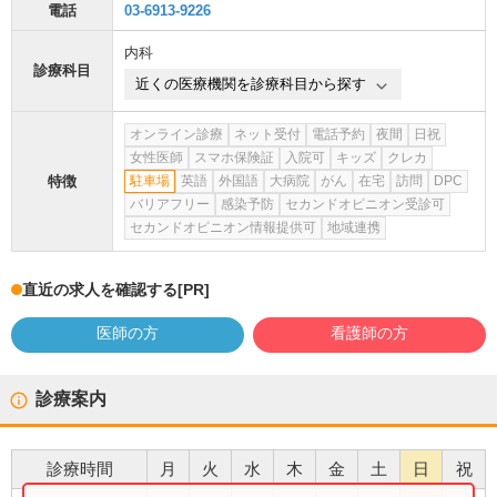
電話
03-6913-9226
内科
診療科目
近くの医療機関を診療科目から探す
オンライン診療
ネット受付
電話予約
夜間
日祝
女性医師
スマホ保険証
入院可
キッズ
クレカ
特徴
駐車場
英語
外国語
大病院
がん
在宅
訪問
DPC
バリアフリー
感染予防
セカンドオピニオン受診可
セカンドオピニオン情報提供可
地域連携
直近の求人を確認する
[PR]
医師の方
看護師の方
診療案内
診療時間
月
火
水
木
金
土
日
祝