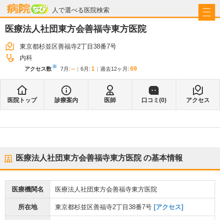
病院なび
人で選べる医院検索
医療法人社団東方会善福寺東方医院
東京都杉並区善福寺2丁目38番7号
内科
※
--
1
69
アクセス数
7月
:
6月
:
過去12ヶ月:
医院トップ
診療案内
医師
口コミ(
0
)
アクセス
医療法人社団東方会善福寺東方医院
の基本情報
医療機関名
医療法人社団東方会善福寺東方医院
所在地
東京都杉並区善福寺2丁目38番7号
[アクセス]