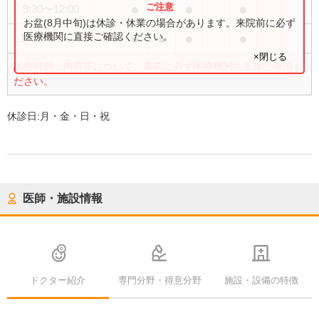
●
●
●
●
9:30
〜
12:00
お盆(8月中旬)は休診・休業の場合があります。来院前に必ず
●
●
●
●
医療機関に直接ご確認ください。
14:00
〜
17:00
×閉じる
診療時間・内容等について、事前に必ず医療機関に直接ご確認く
ださい。
休診日:
月・金・日・祝
医師・施設情報
ドクター紹介
専門分野・得意分野
施設・設備の特徴