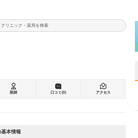
検索
医師
口コミ(
0
)
アクセス
の基本情報