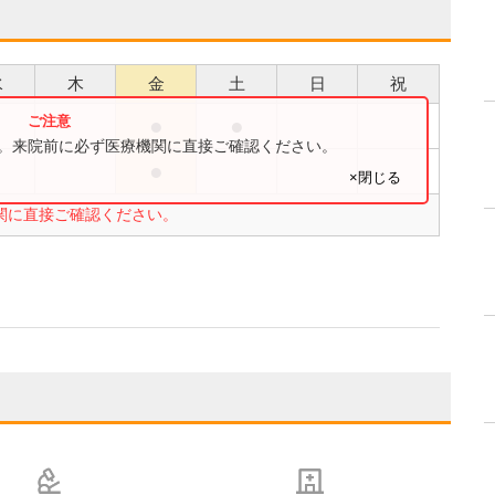
水
木
金
土
日
祝
●
●
●
す。来院前に必ず医療機関に直接ご確認ください。
●
●
×閉じる
関に直接ご確認ください。