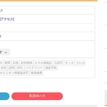
ク
[アクセス]
/
す
約
夜間
日祝
女性医師
スマホ保険証
入院可
キッズ
クレカ
在宅
訪問
DPC
バリアフリー
感染予防
オピニオン情報提供可
地域連携
看護師の方