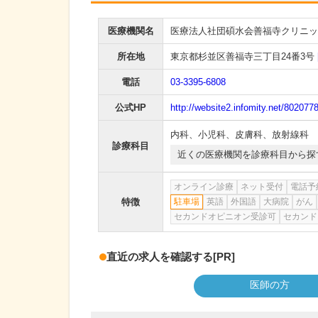
医療機関名
医療法人社団碩水会善福寺クリニッ
所在地
東京都杉並区善福寺三丁目24番3号
電話
03-3395-6808
公式HP
http://website2.infomity.net/8020778
内科
、
小児科
、
皮膚科
、
放射線科
診療科目
近くの医療機関を診療科目から探
オンライン診療
ネット受付
電話予
特徴
駐車場
英語
外国語
大病院
がん
セカンドオピニオン受診可
セカンド
直近の求人を確認する
[PR]
医師の方