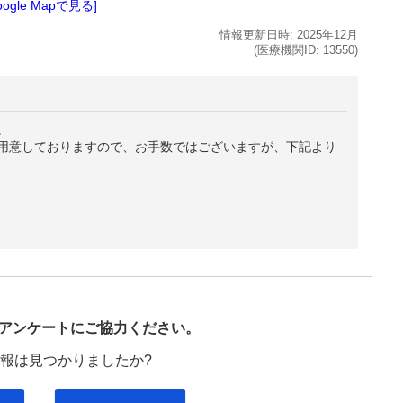
oogle Mapで見る]
情報更新日時:
2025年
12月
(医療機関ID:
13550
)
。
用意しておりますので、お手数ではございますが、下記より
び
アンケートにご協力ください。
報は見つかりましたか?