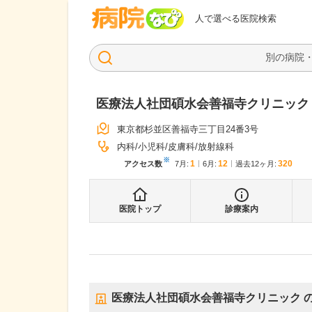
病院なび
人で選べる医院検索
医療法人社団碩水会善福寺クリニック
東京都杉並区善福寺三丁目24番3号
内科
小児科
皮膚科
放射線科
※
1
12
320
アクセス数
7月
:
6月
:
過去12ヶ月:
医院トップ
診療案内
医療法人社団碩水会善福寺クリニック