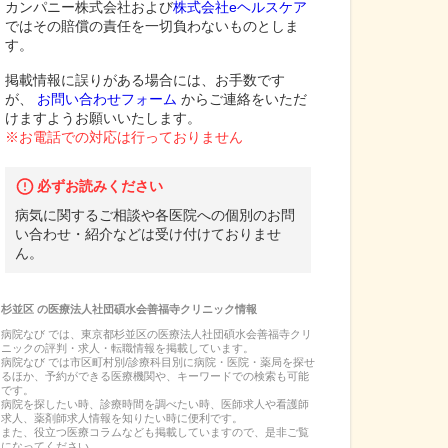
カンパニー株式会社および
株式会社eヘルスケア
ではその賠償の責任を一切負わないものとしま
す。
掲載情報に誤りがある場合には、お手数です
が、
お問い合わせフォーム
からご連絡をいただ
けますようお願いいたします。
※お電話での対応は行っておりません
必ずお読みください
病気に関するご相談や各医院への個別のお問
い合わせ・紹介などは受け付けておりませ
ん。
杉並区
の
医療法人社団碩水会善福寺クリニック
情報
病院なび では、
東京都
杉並区
の
医療法人社団碩水会善福寺クリ
ニック
の
評判・求人・転職
情報を掲載しています。
病院なび では市区町村別/診療科目別に病院・医院・薬局を探せ
るほか、予約ができる医療機関や、キーワードでの検索も可能
です。
病院を探したい時、診療時間を調べたい時、医師求人や看護師
求人、薬剤師求人情報を知りたい時に便利です。
また、役立つ医療コラムなども掲載していますので、是非ご覧
になってください。