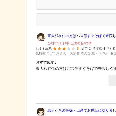
東大和在住の方はバス停すぐそばで来院しや
この口コミは1年以上前のものです
3
おすすめ度:
[
対応:
3
清潔感:
4
待ち時
投稿者: ニガニガ さん
受診者: 本人 (女性・ 30代)
受診
おすすめ度 :
東大和在住の方はバス停すぐそばで来院しや
息子たちの妊娠・出産でお世話になりました