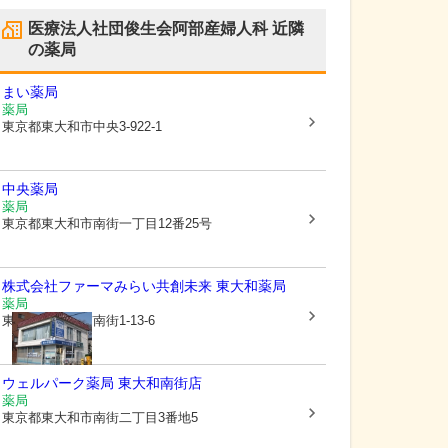
医療法人社団俊生会阿部産婦人科
近隣
の薬局
まい薬局
薬局
東京都東大和市
中央3-922-1
中央薬局
薬局
東京都東大和市
南街一丁目12番25号
株式会社ファーマみらい
共創未来 東大和薬局
薬局
東京都東大和市
南街1-13-6
ウェルパーク薬局 東大和南街店
薬局
東京都東大和市
南街二丁目3番地5