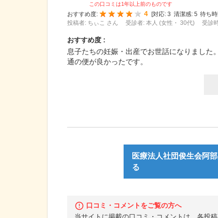
この口コミは1年以上前のものです
4
おすすめ度:
[
対応:
3
清潔感:
5
待ち時
投稿者: ちぃこ さん
受診者: 本人 (女性・ 30代)
受診時
おすすめ度 :
息子たちの妊娠・出産でお世話になりました
通の便が良かったです。
医療法人社団俊生会阿部
る
口コミ・コメントをご覧の方へ
当サイトに掲載の口コミ・コメントは、各投稿