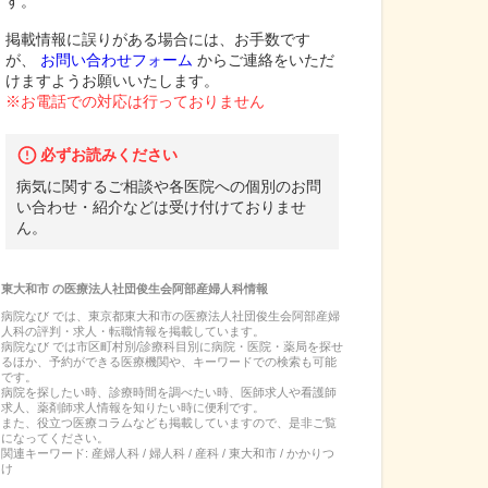
す。
掲載情報に誤りがある場合には、お手数です
が、
お問い合わせフォーム
からご連絡をいただ
けますようお願いいたします。
※お電話での対応は行っておりません
必ずお読みください
病気に関するご相談や各医院への個別のお問
い合わせ・紹介などは受け付けておりませ
ん。
東大和市
の
医療法人社団俊生会阿部産婦人科
情報
病院なび では、
東京都
東大和市
の
医療法人社団俊生会阿部産婦
人科
の
評判・求人・転職
情報を掲載しています。
病院なび では市区町村別/診療科目別に病院・医院・薬局を探せ
るほか、予約ができる医療機関や、キーワードでの検索も可能
です。
病院を探したい時、診療時間を調べたい時、医師求人や看護師
求人、薬剤師求人情報を知りたい時に便利です。
また、役立つ医療コラムなども掲載していますので、是非ご覧
になってください。
関連キーワード:
産婦人科 / 婦人科 / 産科 / 東大和市 / かかりつ
け