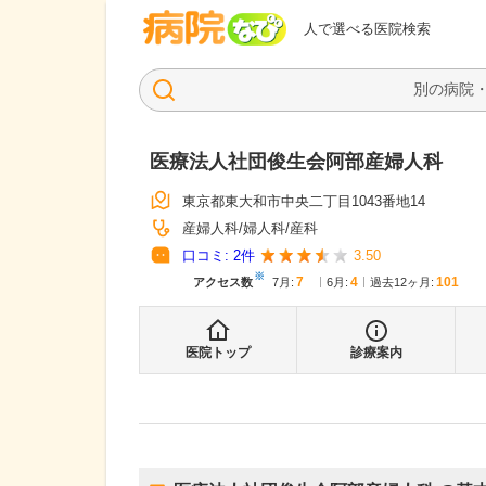
病院なび
人で選べる医院検索
医療法人社団俊生会阿部産婦人科
東京都東大和市中央二丁目1043番地14
産婦人科
婦人科
産科
口コミ:
2
件
3.50
※
7
4
101
アクセス数
7月
:
6月
:
過去12ヶ月:
医院トップ
診療案内