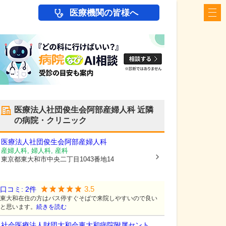
医療機関の皆様へ
医療法人社団俊生会阿部産婦人科
近隣
の病院・クリニック
医療法人社団俊生会阿部産婦人科
産婦人科, 婦人科, 産科
東京都東大和市
中央二丁目1043番地14
3.5
口コミ:
2
件
東大和在住の方はバス停すぐそばで来院しやすいので良い
と思います。
続きを読む
社会医療法人財団大和会
東大和病院附属セント