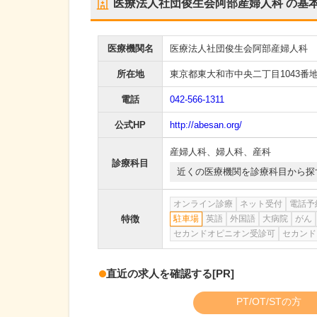
医療法人社団俊生会阿部産婦人科
の基
医療機関名
医療法人社団俊生会阿部産婦人科
所在地
東京都東大和市中央二丁目1043番地
電話
042-566-1311
公式HP
http://abesan.org/
産婦人科
、
婦人科
、
産科
診療科目
近くの医療機関を診療科目から探
オンライン診療
ネット受付
電話予
特徴
駐車場
英語
外国語
大病院
がん
セカンドオピニオン受診可
セカンド
直近の求人を確認する
[PR]
PT/OT/STの方