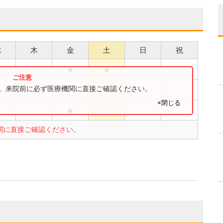
水
木
金
土
日
祝
●
●
●
す。来院前に必ず医療機関に直接ご確認ください。
×閉じる
●
●
関に直接ご確認ください。