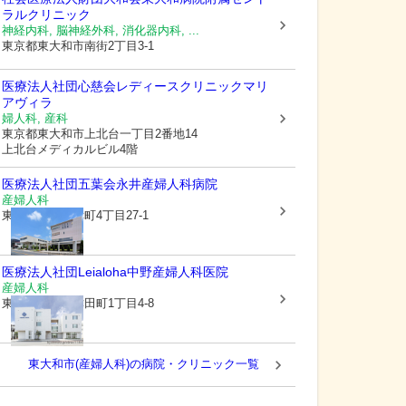
ラルクリニック
神経内科, 脳神経外科, 消化器内科, ...
東京都東大和市
南街2丁目3-1
医療法人社団心慈会レディースクリニックマリ
アヴィラ
婦人科, 産科
東京都東大和市
上北台一丁目2番地14
上北台メディカルビル4階
医療法人社団五葉会
永井産婦人科病院
産婦人科
東京都立川市
幸町4丁目27-1
医療法人社団Leialoha
中野産婦人科医院
産婦人科
東京都小平市
津田町1丁目4-8
東大和市(産婦人科)の病院・クリニック一覧