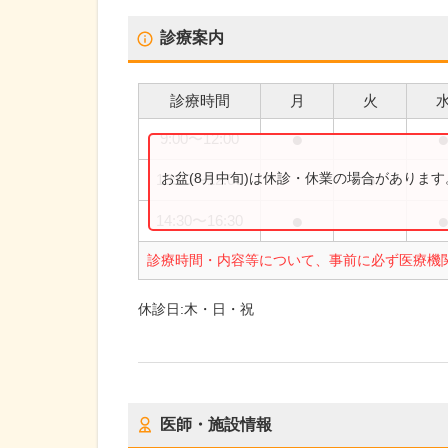
診療案内
診療時間
月
火
●
9:00
〜
12:00
●
お盆(8月中旬)は休診・休業の場合がありま
10:00
〜
12:00
●
14:30
〜
16:30
診療時間・内容等について、事前に必ず医療機
休診日:
木・日・祝
医師・施設情報