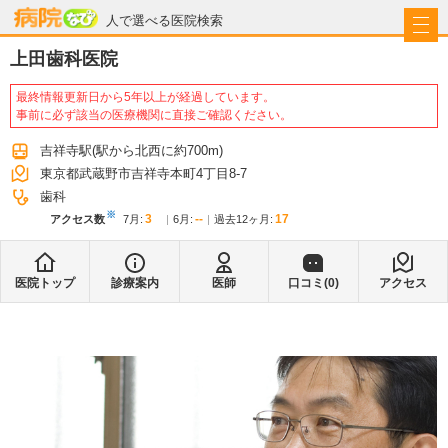
病院なび
人で選べる医院検索
上田歯科医院
最終情報更新日から5年以上が経過しています。
事前に必ず該当の医療機関に直接ご確認ください。
吉祥寺駅
(駅から
北西に約700m
)
東京都武蔵野市吉祥寺本町4丁目8-7
歯科
※
3
--
17
アクセス数
7月
:
6月
:
過去12ヶ月:
医院トップ
診療案内
医師
口コミ(
0
)
アクセス