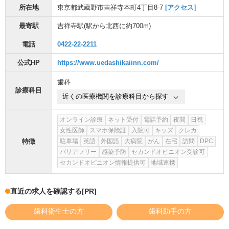
所在地
東京都武蔵野市吉祥寺本町4丁目8-7
[アクセス]
最寄駅
吉祥寺駅
(駅から
北西に約700m
)
電話
0422-22-2211
公式HP
https://www.uedashikaiinn.com/
歯科
診療科目
近くの医療機関を診療科目から探す
オンライン診療
ネット受付
電話予約
夜間
日祝
女性医師
スマホ保険証
入院可
キッズ
クレカ
特徴
駐車場
英語
外国語
大病院
がん
在宅
訪問
DPC
バリアフリー
感染予防
セカンドオピニオン受診可
セカンドオピニオン情報提供可
地域連携
直近の求人を確認する
[PR]
歯科衛生士の方
歯科助手の方