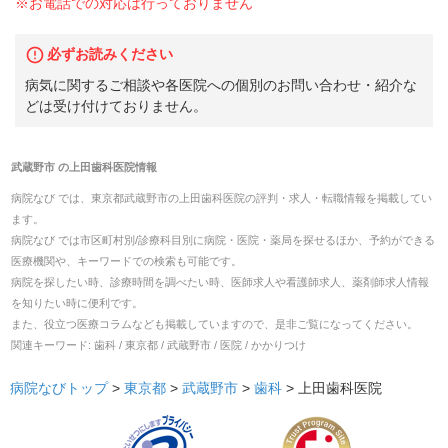
※お電話での対応は行っておりません
必ずお読みください
病気に関するご相談や各医院への個別のお問い合わせ・紹介な
どは受け付けておりません。
武蔵野市
の
上田歯科医院
情報
病院なび では、
東京都
武蔵野市
の
上田歯科医院
の
評判・求人・転職
情報を掲載してい
ます。
病院なび では市区町村別/診療科目別に病院・医院・薬局を探せるほか、予約ができる
医療機関や、キーワードでの検索も可能です。
病院を探したい時、診療時間を調べたい時、医師求人や看護師求人、薬剤師求人情報
を知りたい時に便利です。
また、役立つ医療コラムなども掲載していますので、是非ご覧になってください。
関連キーワード:
歯科 / 東京都 / 武蔵野市 / 医院 / かかりつけ
病院なびトップ
>
東京都
>
武蔵野市
>
歯科
>
上田歯科医院