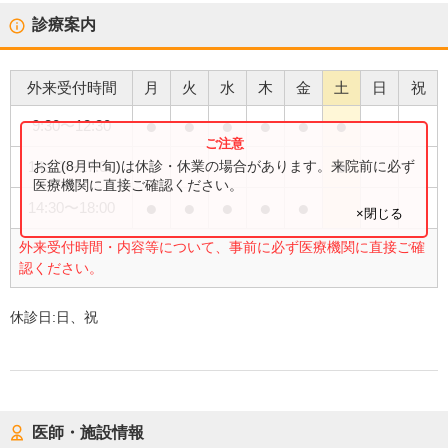
診療案内
外来受付時間
月
火
水
木
金
土
日
祝
●
●
●
●
●
●
9:30
〜
12:30
●
お盆(8月中旬)は休診・休業の場合があります。来院前に必ず
14:00
〜
17:00
医療機関に直接ご確認ください。
●
●
●
●
●
14:30
〜
18:00
×閉じる
外来受付時間・内容等について、事前に必ず医療機関に直接ご確
認ください。
休診日:
日、祝
医師・施設情報