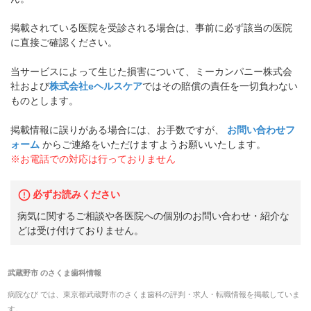
掲載されている医院を受診される場合は、事前に必ず該当の医院
に直接ご確認ください。
当サービスによって生じた損害について、ミーカンパニー株式会
社および
株式会社eヘルスケア
ではその賠償の責任を一切負わない
ものとします。
掲載情報に誤りがある場合には、お手数ですが、
お問い合わせフ
ォーム
からご連絡をいただけますようお願いいたします。
※お電話での対応は行っておりません
必ずお読みください
病気に関するご相談や各医院への個別のお問い合わせ・紹介な
どは受け付けておりません。
武蔵野市
の
さくま歯科
情報
病院なび では、
東京都
武蔵野市
の
さくま歯科
の
評判・求人・転職
情報を掲載していま
す。