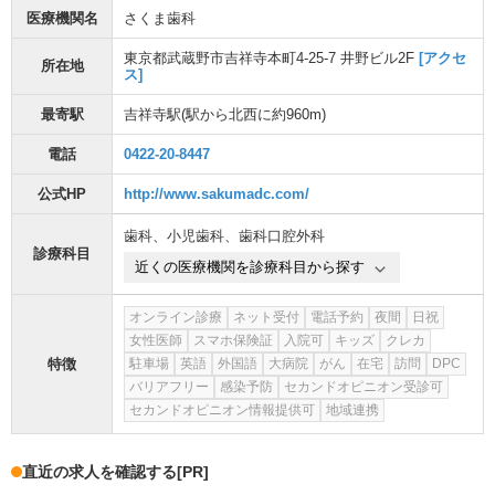
医療機関名
さくま歯科
東京都武蔵野市吉祥寺本町4-25-7 井野ビル2F
[アクセ
所在地
ス]
最寄駅
吉祥寺駅
(駅から
北西に約960m
)
電話
0422-20-8447
公式HP
http://www.sakumadc.com/
歯科
、
小児歯科
、
歯科口腔外科
診療科目
近くの医療機関を診療科目から探す
オンライン診療
ネット受付
電話予約
夜間
日祝
女性医師
スマホ保険証
入院可
キッズ
クレカ
特徴
駐車場
英語
外国語
大病院
がん
在宅
訪問
DPC
バリアフリー
感染予防
セカンドオピニオン受診可
セカンドオピニオン情報提供可
地域連携
直近の求人を確認する
[PR]