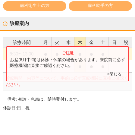
歯科衛生士の方
歯科助手の方
診療案内
診療時間
月
火
水
木
金
土
日
祝
●
●
●
●
●
●
9:30
〜
13:00
お盆(8月中旬)は休診・休業の場合があります。来院前に必ず
●
●
●
●
●
●
医療機関に直接ご確認ください。
14:00
〜
19:00
×閉じる
診療時間・内容等について、事前に必ず医療機関に直接ご確認く
ださい。
備考:
初診・急患は、随時受付します。
休診日:
日、祝