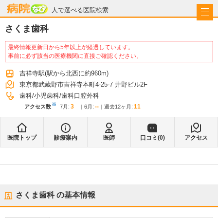
病院なび
人で選べる医院検索
さくま歯科
最終情報更新日から5年以上が経過しています。
事前に必ず該当の医療機関に直接ご確認ください。
吉祥寺駅
(駅から
北西に約960m
)
東京都武蔵野市吉祥寺本町4-25-7 井野ビル2F
歯科
小児歯科
歯科口腔外科
※
3
--
11
アクセス数
7月
:
6月
:
過去12ヶ月:
医院トップ
診療案内
医師
口コミ(
0
)
アクセス
さくま歯科
の基本情報