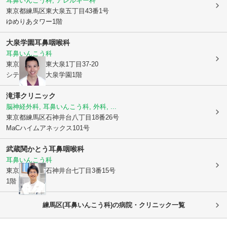
耳鼻いんこう科, アレルギー科
東京都練馬区
東大泉五丁目43番1号
ゆめりあタワー1階
大泉学園耳鼻咽喉科
耳鼻いんこう科
東京都練馬区
東大泉1丁目37-20
シティタワー大泉学園1階
滝澤クリニック
脳神経外科, 耳鼻いんこう科, 外科, ...
東京都練馬区
石神井台八丁目18番26号
MaCハイムアネックス101号
武蔵関かとう耳鼻咽喉科
耳鼻いんこう科
東京都練馬区
石神井台七丁目3番15号
1階
練馬区(耳鼻いんこう科)の病院・クリニック一覧