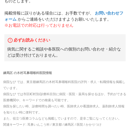
ものとします。
掲載情報に誤りがある場合には、お手数ですが、
お問い合わせフ
ォーム
からご連絡をいただけますようお願いいたします。
※お電話での対応は行っておりません
必ずお読みください
病気に関するご相談や各医院への個別のお問い合わせ・紹介な
どは受け付けておりません。
練馬区
の
木村耳鼻咽喉科医院
情報
病院なび では、
東京都
練馬区
の
木村耳鼻咽喉科医院
の
評判・求人・転職
情報を掲載し
ています。
病院なび では市区町村別/診療科目別に病院・医院・薬局を探せるほか、予約ができる
医療機関や、キーワードでの検索も可能です。
病院を探したい時、診療時間を調べたい時、医師求人や看護師求人、薬剤師求人情報
を知りたい時に便利です。
また、役立つ医療コラムなども掲載していますので、是非ご覧になってください。
関連キーワード:
耳鼻いんこう科 / 東京都 / 練馬区 / 医院 / かかりつけ