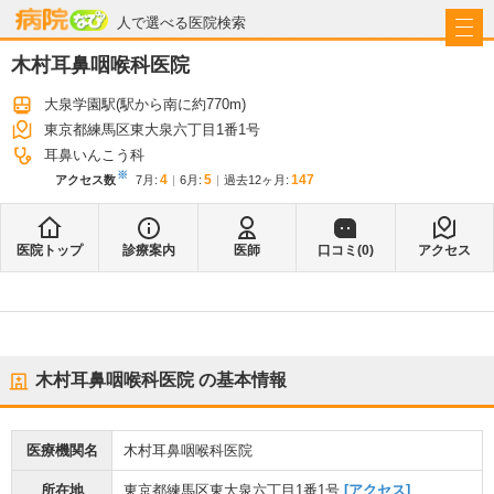
病院なび
人で選べる医院検索
木村耳鼻咽喉科医院
大泉学園駅
(駅から
南に約770m
)
東京都練馬区東大泉六丁目1番1号
耳鼻いんこう科
※
4
5
147
アクセス数
7月
:
6月
:
過去12ヶ月:
医院トップ
診療案内
医師
口コミ(
0
)
アクセス
木村耳鼻咽喉科医院
の基本情報
医療機関名
木村耳鼻咽喉科医院
所在地
東京都練馬区東大泉六丁目1番1号
[アクセス]