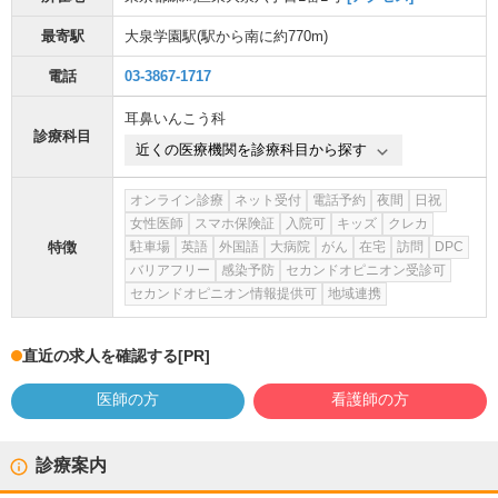
最寄駅
大泉学園駅
(駅から
南に約770m
)
電話
03-3867-1717
耳鼻いんこう科
診療科目
近くの医療機関を診療科目から探す
オンライン診療
ネット受付
電話予約
夜間
日祝
女性医師
スマホ保険証
入院可
キッズ
クレカ
特徴
駐車場
英語
外国語
大病院
がん
在宅
訪問
DPC
バリアフリー
感染予防
セカンドオピニオン受診可
セカンドオピニオン情報提供可
地域連携
直近の求人を確認する
[PR]
医師の方
看護師の方
診療案内