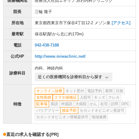
医療機関名
医療法人社団エキップ みわ内科クリニック
院長
三輪 隆子
所在地
東京都西東京市下保谷4丁目12-2 メゾン泉
[アクセス]
最寄駅
保谷駅
(駅から
北に約170m
)
電話
042-438-7188
公式HP
http://www.miwaclinic.net/
内科
、
神経内科
診療科目
近くの医療機関を診療科目から探す
オンライン診療
ネット受付
電話予約
夜間
日祝
女性医師
スマホ保険証
入院可
キッズ
クレカ
特徴
駐車場
英語
外国語
大病院
がん
在宅
訪問
DPC
バリアフリー
感染予防
セカンドオピニオン受診可
セカンドオピニオン情報提供可
地域連携
直近の求人を確認する
[PR]