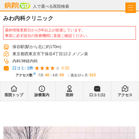
病院なび
人で選べる医院検索
みわ内科クリニック
最終情報更新日から5年以上が経過しています。
事前に必ず該当の医療機関に直接ご確認ください。
保谷駅
(駅から
北に約170m
)
東京都西東京市下保谷4丁目12-2 メゾン泉
内科
神経内科
口コミ:
1
件
4.00
※
40
69
523
アクセス数
7月
:
6月
:
過去12ヶ月:
医院トップ
診療案内
医師
口コミ(
1
)
アクセス