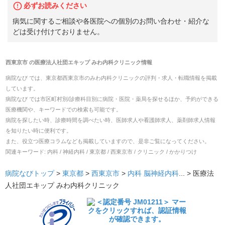
必ずお読みください
病気に関するご相談や各医院への個別のお問い合わせ・紹介な
どは受け付けておりません。
西東京市
の
医療法人社団エキップ みわ内科クリニック
情報
病院なび では、
東京都
西東京市
の
みわ内科クリニック
の
評判・求人・転職
情報を掲載
しています。
病院なび では市区町村別/診療科目別に病院・医院・薬局を探せるほか、予約ができる
医療機関や、キーワードでの検索も可能です。
病院を探したい時、診療時間を調べたい時、医師求人や看護師求人、薬剤師求人情報
を知りたい時に便利です。
また、役立つ医療コラムなども掲載していますので、是非ご覧になってください。
関連キーワード:
内科 / 神経内科 / 東京都 / 西東京市 / クリニック / かかりつけ
病院なびトップ
>
東京都
>
西東京市
>
内科
脳神経内科
... >
医療法
人社団エキップ みわ内科クリニック