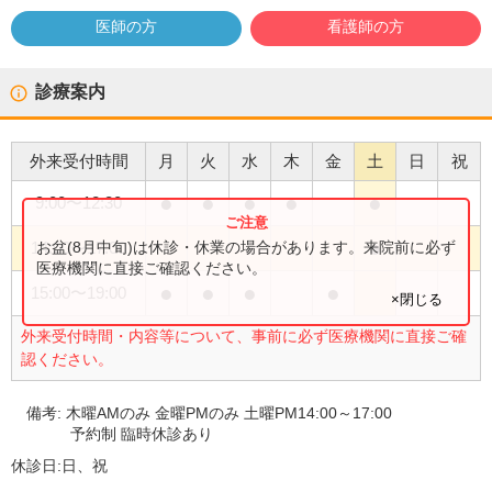
医師の方
看護師の方
診療案内
外来受付時間
月
火
水
木
金
土
日
祝
●
●
●
●
●
9:00
〜
12:30
●
お盆(8月中旬)は休診・休業の場合があります。来院前に必ず
14:00
〜
17:00
医療機関に直接ご確認ください。
●
●
●
●
15:00
〜
19:00
×閉じる
外来受付時間・内容等について、事前に必ず医療機関に直接ご確
認ください。
備考:
木曜AMのみ 金曜PMのみ 土曜PM14:00～17:00
予約制 臨時休診あり
休診日:
日、祝