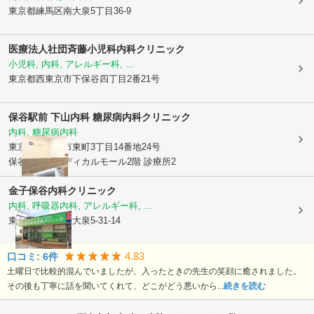
東京都練馬区
南大泉5丁目36-9
医療法人社団斉藤小児科内科クリニック
小児科, 内科, アレルギー科, ...
東京都西東京市
下保谷四丁目2番21号
保谷駅前 下山内科 糖尿病内科クリニック
内科, 糖尿病内科
東京都西東京市
東町3丁目14番地24号
保谷駅南口メディカルモール2階 診療所2
金子保谷内科クリニック
内科, 呼吸器内科, アレルギー科, ...
東京都練馬区
南大泉5-31-14
4.83
口コミ:
6
件
土曜日で比較的混んでいましたが、入ったときの先生の笑顔に癒されました。
その後も丁寧に話を聞いてくれて、どこがどう悪いから...
続きを読む