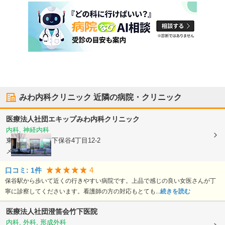
みわ内科クリニック
近隣の病院・クリニック
医療法人社団エキップ
みわ内科クリニック
内科, 神経内科
東京都西東京市
下保谷4丁目12-2
メゾン泉
4
口コミ:
1
件
保谷駅から歩いて近くの行きやすい病院です。上品で感じの良い女医さんが丁
寧に診察してくださいます。看護師の方の対応もとても...
続きを読む
医療法人社団澄笛会
竹下医院
内科, 外科, 形成外科