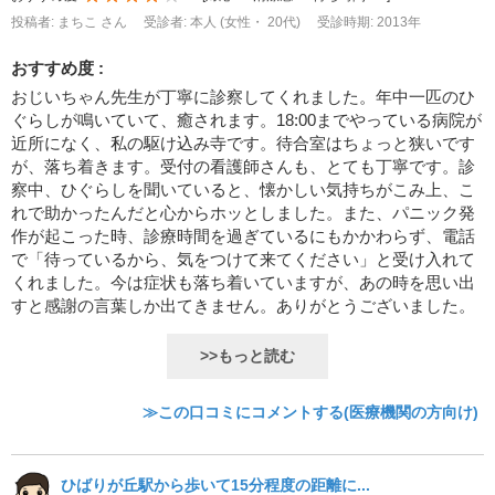
投稿者: まちこ さん
受診者: 本人 (女性・ 20代)
受診時期: 2013年
おすすめ度 :
おじいちゃん先生が丁寧に診察してくれました。年中一匹のひ
ぐらしが鳴いていて、癒されます。18:00までやっている病院が
近所になく、私の駆け込み寺です。待合室はちょっと狭いです
が、落ち着きます。受付の看護師さんも、とても丁寧です。診
察中、ひぐらしを聞いていると、懐かしい気持ちがこみ上、こ
れで助かったんだと心からホッとしました。また、パニック発
作が起こった時、診療時間を過ぎているにもかかわらず、電話
で「待っているから、気をつけて来てください」と受け入れて
くれました。今は症状も落ち着いていますが、あの時を思い出
すと感謝の言葉しか出てきません。ありがとうございました。
>>もっと読む
≫この口コミにコメントする(医療機関の方向け)
ひばりが丘駅から歩いて15分程度の距離に...