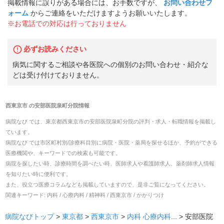
掲載情報に誤りがある場合には、お手数ですが、
お問い合わせフ
ォーム
からご連絡をいただけますようお願いいたします。
※お電話での対応は行っておりません
必ずお読みください
病気に関するご相談や各医院への個別のお問い合わせ・紹介な
どは受け付けておりません。
西東京市
の
安部医院泉町分院
情報
病院なび では、
東京都
西東京市
の
安部医院泉町分院
の
評判・求人・転職
情報を掲載し
ています。
病院なび では市区町村別/診療科目別に病院・医院・薬局を探せるほか、予約ができる
医療機関や、キーワードでの検索も可能です。
病院を探したい時、診療時間を調べたい時、医師求人や看護師求人、薬剤師求人情報
を知りたい時に便利です。
また、役立つ医療コラムなども掲載していますので、是非ご覧になってください。
関連キーワード:
内科 / 心療内科 / 精神科 / 西東京市 / かかりつけ
病院なびトップ
>
東京都
>
西東京市
>
内科
心療内科
... >
安部医院