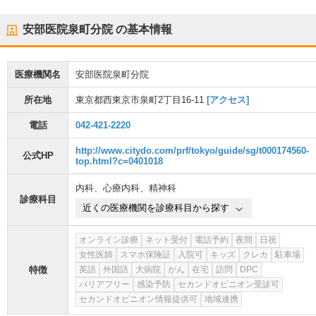
安部医院泉町分院
の基本情報
医療機関名
安部医院泉町分院
所在地
東京都西東京市泉町2丁目16-11
[アクセス]
電話
042-421-2220
http://www.citydo.com/prf/tokyo/guide/sg/t000174560-
公式HP
top.html?c=0401018
内科
、
心療内科
、
精神科
診療科目
近くの医療機関を診療科目から探す
オンライン診療
ネット受付
電話予約
夜間
日祝
女性医師
スマホ保険証
入院可
キッズ
クレカ
駐車場
特徴
英語
外国語
大病院
がん
在宅
訪問
DPC
バリアフリー
感染予防
セカンドオピニオン受診可
セカンドオピニオン情報提供可
地域連携