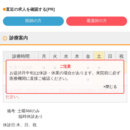
直近の求人を確認する
[PR]
医師の方
看護師の方
診療案内
診療時間
月
火
水
木
金
土
日
祝
●
●
●
●
●
8:30
〜
12:00
お盆(8月中旬)は休診・休業の場合があります。来院前に必ず
●
●
●
●
医療機関に直接ご確認ください。
15:00
〜
18:00
×閉じる
診療時間・内容等について、事前に必ず医療機関に直接ご確認く
ださい。
備考:
土曜AMのみ
臨時休診あり
休診日:
木、日、祝