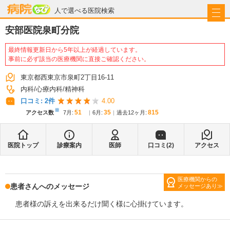
病院なび
人で選べる医院検索
安部医院泉町分院
最終情報更新日から5年以上が経過しています。
事前に必ず該当の医療機関に直接ご確認ください。
東京都西東京市泉町2丁目16-11
内科
心療内科
精神科
口コミ:
2
件
4.00
※
51
35
815
アクセス数
7月
:
6月
:
過去12ヶ月:
医院トップ
診療案内
医師
口コミ(
2
)
アクセス
医療機関からの
患者さんへのメッセージ
メッセージあり
患者様の訴えを出来るだけ聞く様に心掛けています。