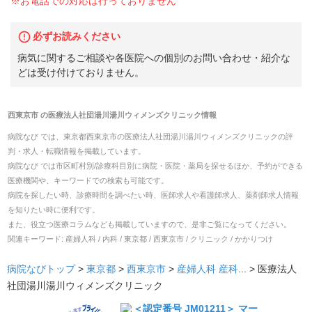
※お電話での対応は行っておりません
必ずお読みください
病気に関するご相談や各医院への個別のお問い合わせ・紹介な
どは受け付けておりません。
西東京市
の
医療法人社団湯川湯川ウィメンズクリニック
情報
病院なび では、
東京都
西東京市
の
医療法人社団湯川湯川ウィメンズクリニック
の
評
判・求人・転職
情報を掲載しています。
病院なび では市区町村別/診療科目別に病院・医院・薬局を探せるほか、予約ができる
医療機関や、キーワードでの検索も可能です。
病院を探したい時、診療時間を調べたい時、医師求人や看護師求人、薬剤師求人情報
を知りたい時に便利です。
また、役立つ医療コラムなども掲載していますので、是非ご覧になってください。
関連キーワード:
産婦人科 / 内科 / 東京都 / 西東京市 / クリニック / かかりつけ
病院なびトップ
>
東京都
>
西東京市
>
産婦人科
産科
... >
医療法人
社団湯川湯川ウィメンズクリニック