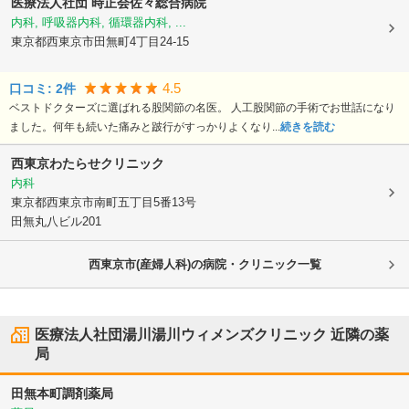
医療法人社団 時正会
佐々総合病院
内科, 呼吸器内科, 循環器内科, ...
東京都西東京市
田無町4丁目24-15
4.5
口コミ:
2
件
ベストドクターズに選ばれる股関節の名医。 人工股関節の手術でお世話になり
ました。何年も続いた痛みと跛行がすっかりよくなり...
続きを読む
西東京わたらせクリニック
内科
東京都西東京市
南町五丁目5番13号
田無丸八ビル201
西東京市(産婦人科)の病院・クリニック一覧
医療法人社団湯川湯川ウィメンズクリニック
近隣の薬
局
田無本町調剤薬局