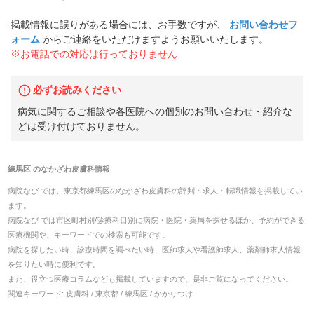
掲載情報に誤りがある場合には、お手数ですが、
お問い合わせフ
ォーム
からご連絡をいただけますようお願いいたします。
※お電話での対応は行っておりません
必ずお読みください
病気に関するご相談や各医院への個別のお問い合わせ・紹介な
どは受け付けておりません。
練馬区
の
なかざわ皮膚科
情報
病院なび では、
東京都
練馬区
の
なかざわ皮膚科
の
評判・求人・転職
情報を掲載してい
ます。
病院なび では市区町村別/診療科目別に病院・医院・薬局を探せるほか、予約ができる
医療機関や、キーワードでの検索も可能です。
病院を探したい時、診療時間を調べたい時、医師求人や看護師求人、薬剤師求人情報
を知りたい時に便利です。
また、役立つ医療コラムなども掲載していますので、是非ご覧になってください。
関連キーワード:
皮膚科 / 東京都 / 練馬区 / かかりつけ