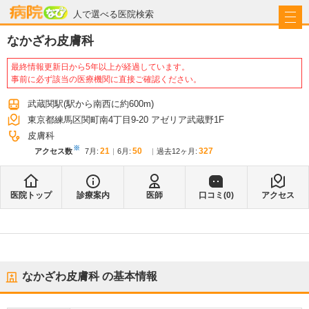
病院なび
人で選べる医院検索
なかざわ皮膚科
最終情報更新日から5年以上が経過しています。
事前に必ず該当の医療機関に直接ご確認ください。
武蔵関駅
(駅から
南西に約600m
)
東京都練馬区関町南4丁目9-20 アゼリア武蔵野1F
皮膚科
※
21
50
327
アクセス数
7月
:
6月
:
過去12ヶ月:
医院トップ
診療案内
医師
口コミ(
0
)
アクセス
なかざわ皮膚科
の基本情報