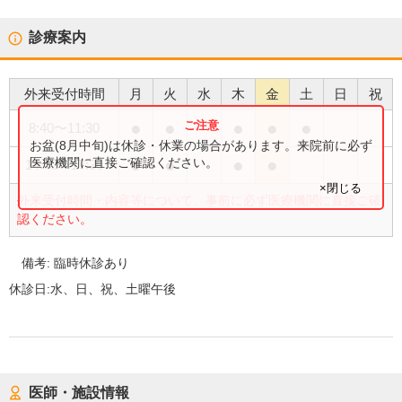
診療案内
外来受付時間
月
火
水
木
金
土
日
祝
●
●
●
●
●
8:40
〜
11:30
お盆(8月中旬)は休診・休業の場合があります。来院前に必ず
●
●
●
●
医療機関に直接ご確認ください。
14:40
〜
17:30
×閉じる
外来受付時間・内容等について、事前に必ず医療機関に直接ご確
認ください。
備考:
臨時休診あり
休診日:
水、日、祝、土曜午後
医師・施設情報