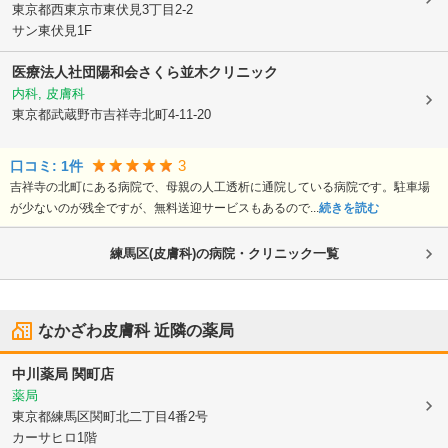
東京都西東京市
東伏見3丁目2-2
サン東伏見1F
医療法人社団陽和会
さくら並木クリニック
内科, 皮膚科
東京都武蔵野市
吉祥寺北町4-11-20
3
口コミ:
1
件
吉祥寺の北町にある病院で、母親の人工透析に通院している病院です。駐車場
が少ないのが残全ですが、無料送迎サービスもあるので...
続きを読む
練馬区(皮膚科)の病院・クリニック一覧
なかざわ皮膚科
近隣の薬局
中川薬局 関町店
薬局
東京都練馬区
関町北二丁目4番2号
カーサヒロ1階