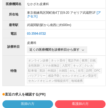
医療機関名
なかざわ皮膚科
東京都練馬区関町南4丁目9-20 アゼリア武蔵野1F
[ア
所在地
クセス]
最寄駅
武蔵関駅
(駅から
南西に約600m
)
電話
03-3594-0722
皮膚科
診療科目
近くの医療機関を診療科目から探す
オンライン診療
ネット受付
電話予約
夜間
日祝
女性医師
スマホ保険証
入院可
キッズ
クレカ
特徴
駐車場
英語
外国語
大病院
がん
在宅
訪問
DPC
バリアフリー
感染予防
セカンドオピニオン受診可
セカンドオピニオン情報提供可
地域連携
直近の求人を確認する
[PR]
医師の方
看護師の方