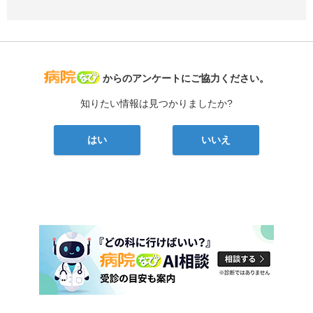
病院なび
からのアンケートにご協力ください。
知りたい情報は見つかりましたか?
はい
いいえ