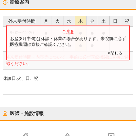
診療案内
外来受付時間
月
火
水
木
金
土
日
祝
●
●
●
●
●
9:00
〜
12:30
お盆(8月中旬)は休診・休業の場合があります。来院前に必ず
●
●
●
●
医療機関に直接ご確認ください。
15:30
〜
18:00
×閉じる
外来受付時間・内容等について、事前に必ず医療機関に直接ご確
認ください。
休診日:
火、日、祝
医師・施設情報