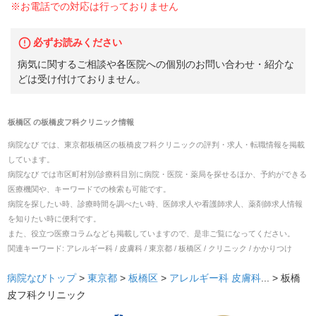
※お電話での対応は行っておりません
必ずお読みください
病気に関するご相談や各医院への個別のお問い合わせ・紹介な
どは受け付けておりません。
板橋区
の
板橋皮フ科クリニック
情報
病院なび では、
東京都
板橋区
の
板橋皮フ科クリニック
の
評判・求人・転職
情報を掲載
しています。
病院なび では市区町村別/診療科目別に病院・医院・薬局を探せるほか、予約ができる
医療機関や、キーワードでの検索も可能です。
病院を探したい時、診療時間を調べたい時、医師求人や看護師求人、薬剤師求人情報
を知りたい時に便利です。
また、役立つ医療コラムなども掲載していますので、是非ご覧になってください。
関連キーワード:
アレルギー科 / 皮膚科 / 東京都 / 板橋区 / クリニック / かかりつけ
病院なびトップ
>
東京都
>
板橋区
>
アレルギー科
皮膚科
... >
板橋
皮フ科クリニック