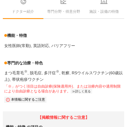
ドクター紹介
専門分野・得意分野
施設・設備の特徴
機能・特徴
女性医師(常勤)
英語対応
バリアフリー
専門的な治療・特色
※
※
まつ毛育毛
脱毛症
多汗症
乾癬
RSウイルスワクチン(60歳以
上)
帯状疱疹ワクチン
「※」がつく項目は自由診療(保険適用外)、または治療内容や適用制限
により自由診療となる場合があります。
詳しく見る
本情報に関するご注意
【掲載情報に関するご注意】