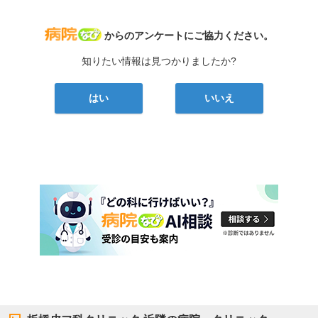
病院なび
からのアンケートにご協力ください。
知りたい情報は見つかりましたか?
はい
いいえ