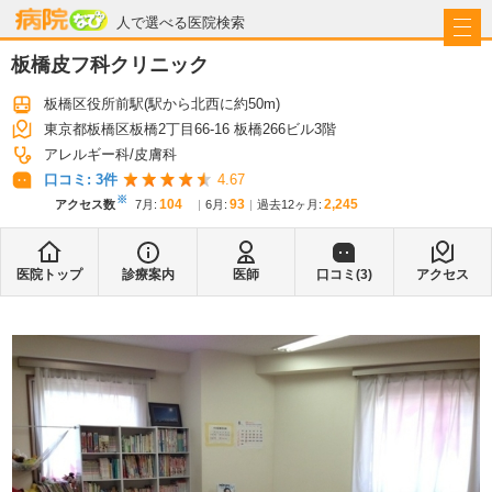
病院なび
人で選べる医院検索
板橋皮フ科クリニック
板橋区役所前駅
(駅から
北西に約50m
)
東京都板橋区板橋2丁目66-16 板橋266ビル3階
アレルギー科
皮膚科
口コミ:
3
件
4.67
※
104
93
2,245
アクセス数
7月
:
6月
:
過去12ヶ月:
医院トップ
診療案内
医師
口コミ(
3
)
アクセス