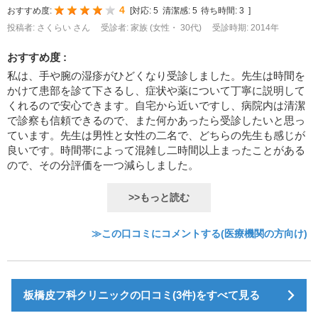
4
おすすめ度:
[
対応:
5
清潔感:
5
待ち時間:
3
]
投稿者: さくらい さん
受診者: 家族 (女性・ 30代)
受診時期: 2014年
おすすめ度 :
私は、手や腕の湿疹がひどくなり受診しました。先生は時間を
かけて患部を診て下さるし、症状や薬について丁寧に説明して
くれるので安心できます。自宅から近いですし、病院内は清潔
で診察も信頼できるので、また何かあったら受診したいと思っ
ています。先生は男性と女性の二名で、どちらの先生も感じが
良いです。時間帯によって混雑し二時間以上まったことがある
ので、その分評価を一つ減らしました。
>>もっと読む
≫この口コミにコメントする(医療機関の方向け)
板橋皮フ科クリニックの口コミ(3件)をすべて見る