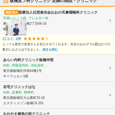
板橋皮フ科クリニック
近隣の病院・クリニック
医療法人社団俊光会
おおの耳鼻咽喉科クリニック
認証済み
耳鼻いんこう科, アレルギー科
東京都板橋区
板橋2丁目66-16
板橋266ビル2階
5
口コミ:
2
件
とっても親切で患者さんを安心させてくれます。先生のおかげで心配ばかりの
数日におさらばできました。
続きを読む
あらい内科クリニック板橋仲宿
内科, 呼吸器内科, 消化器科, ...
東京都板橋区
仲宿64番1号
キーフェルン1階
在宅クリニックはな
内科, 皮膚科, 精神科
東京都板橋区
大山東町32-16
エスティメゾン板橋C6 201
おおやま健幸の街クリニック