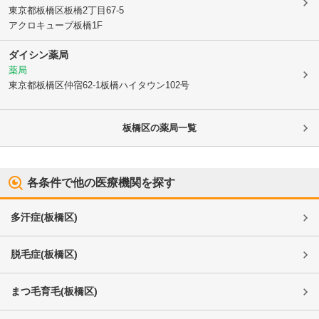
東京都板橋区
板橋2丁目67-5
アクロキューブ板橋1F
ダイシン薬局
薬局
東京都板橋区
仲宿62-1板橋ハイタウン102号
板橋区
の薬局一覧
各条件で他の医療機関を探す
多汗症
(
板橋区
)
脱毛症
(
板橋区
)
まつ毛育毛
(
板橋区
)