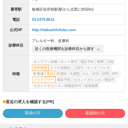
最寄駅
板橋区役所前駅
(駅から
北西に約50m
)
電話
03-5375-8612
公式HP
http://itabashihifuka.com
アレルギー科
、
皮膚科
診療科目
近くの医療機関を診療科目から探す
オンライン診療
ネット受付
電話予約
夜間
日祝
女性医師
スマホ保険証
入院可
キッズ
クレカ
特徴
駐車場
英語
外国語
大病院
がん
在宅
訪問
DPC
バリアフリー
感染予防
セカンドオピニオン受診可
セカンドオピニオン情報提供可
地域連携
直近の求人を確認する
[PR]
医師の方
看護師の方