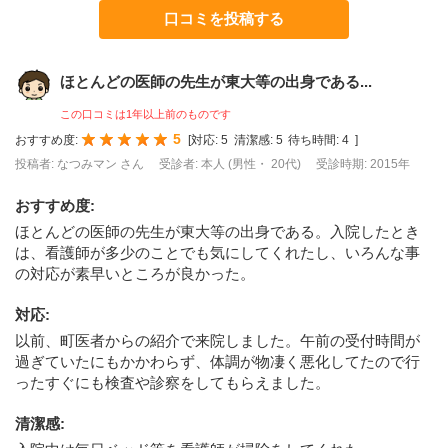
口コミを投稿する
ほとんどの医師の先生が東大等の出身である...
この口コミは1年以上前のものです
5
おすすめ度:
[
対応:
5
清潔感:
5
待ち時間:
4
]
投稿者: なつみマン さん
受診者: 本人 (男性・ 20代)
受診時期: 2015年
おすすめ度
:
ほとんどの医師の先生が東大等の出身である。入院したとき
は、看護師が多少のことでも気にしてくれたし、いろんな事
の対応が素早いところが良かった。
対応
:
以前、町医者からの紹介で来院しました。午前の受付時間が
過ぎていたにもかかわらず、体調が物凄く悪化してたので行
ったすぐにも検査や診察をしてもらえました。
清潔感
: