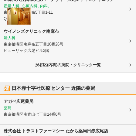
産婦人科, 心療内科, 内科, ...
東京都港区
南麻布5丁目1-11
Qiz広尾3F
ウイメンズクリニック南麻布
婦人科
東京都港区
南麻布五丁目10番26号
ヒューリック広尾ビル3階
渋谷区(内科)の病院・クリニック一覧
日本赤十字社医療センター
近隣の薬局
アガペ広尾薬局
薬局
東京都港区
南青山七丁目14番8号
株式会社 トラストファーマシー たから薬局日赤広尾店