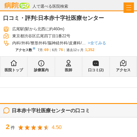
病院なび
人で選べる医院検索
口コミ・評判:
日本赤十字社医療センター
広尾駅
(駅から
北西に約460m
)
東京都渋谷区広尾四丁目1番22号
全てみる
内科
外科
整形外科
脳神経外科
皮膚科
...
※
69
76
1,352
アクセス数
7月
:
6月
:
過去12ヶ月:
医院トップ
診療案内
医師
口コミ(
2
)
アクセス
日本赤十字社医療センター
の口コミ
2
4.50
件