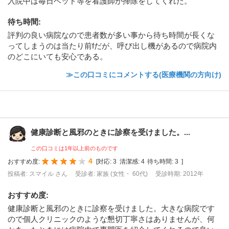
入院中は毎日ベッド等を看護師が掃除をしてくれた。
待ち時間
:
評判の良い病院なので患者数が多い事から待ち時間が長くな
ってしまうのは当たり前fだが、呼び出し機があるので病院内
のどこにいても安心である。
≫この口コミにコメントする(医療機関の方向け)
健康診断と風邪のときに診察を受けました。...
この口コミは1年以上前のものです
4
おすすめ度:
[
対応:
3
清潔感:
4
待ち時間:
3
]
投稿者: スマイル さん
受診者: 家族 (女性・ 60代)
受診時期: 2012年
おすすめ度
:
健康診断と風邪のときに診察を受けました。大きな病院です
ので個人クリニックのような懇切丁寧さはありませんが、何