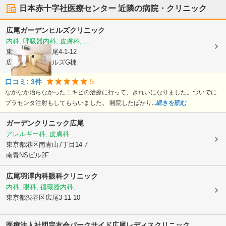
日本赤十字社医療センター
近隣の病院・クリニック
広尾ガーデンヒルズクリニック
内科, 呼吸器内科, 皮膚科, ...
東京都渋谷区
広尾4-1-12
広尾ガーデンヒルズG棟
5
口コミ:
3
件
なかなか治らなかったニキビの治療に行って、きれいになりました。ついでに
プラセンタ注射もしてもらいました。 開院したばかり...
続きを読む
ガーデンクリニック広尾
アレルギー科, 皮膚科
東京都港区
南青山7丁目14-7
南青NSビル2F
広尾羽澤内科眼科クリニック
内科, 眼科, 循環器内科, ...
東京都渋谷区
広尾3-11-10
医療法人社団宗友会
パークサイド広尾レディスクリニック