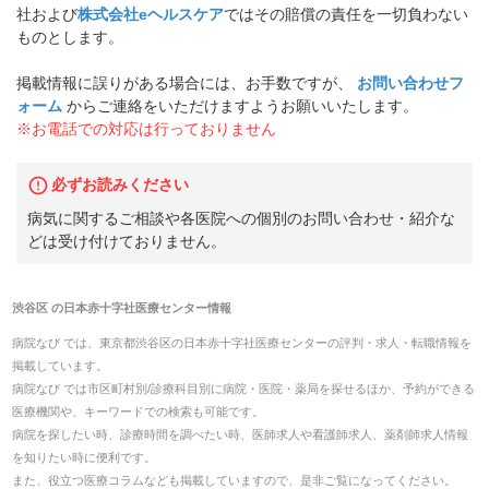
社および
株式会社eヘルスケア
ではその賠償の責任を一切負わない
ものとします。
掲載情報に誤りがある場合には、お手数ですが、
お問い合わせフ
ォーム
からご連絡をいただけますようお願いいたします。
※お電話での対応は行っておりません
必ずお読みください
病気に関するご相談や各医院への個別のお問い合わせ・紹介な
どは受け付けておりません。
渋谷区
の
日本赤十字社医療センター
情報
病院なび では、
東京都
渋谷区
の
日本赤十字社医療センター
の
評判・求人・転職
情報を
掲載しています。
病院なび では市区町村別/診療科目別に病院・医院・薬局を探せるほか、予約ができる
医療機関や、キーワードでの検索も可能です。
病院を探したい時、診療時間を調べたい時、医師求人や看護師求人、薬剤師求人情報
を知りたい時に便利です。
また、役立つ医療コラムなども掲載していますので、是非ご覧になってください。