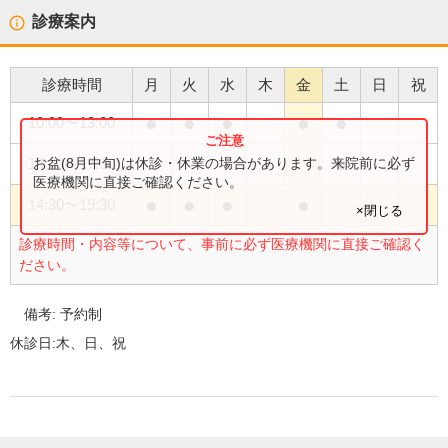
診療案内
診療時間
月
火
水
木
金
土
日
祝
●
●
●
●
●
10:00
〜
13:00
●
お盆(8月中旬)は休診・休業の場合があります。来院前に必ず
14:30
〜
17:30
医療機関に直接ご確認ください。
●
●
●
●
14:30
〜
19:30
×閉じる
診療時間・内容等について、事前に必ず医療機関に直接ご確認く
ださい。
備考:
予約制
休診日:
木、日、祝