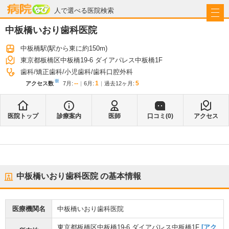
病院なび
人で選べる医院検索
中板橋いおり歯科医院
中板橋駅
(駅から
東に約150m
)
東京都板橋区中板橋19-6 ダイアパレス中板橋1F
歯科
矯正歯科
小児歯科
歯科口腔外科
※
--
1
5
アクセス数
7月
:
6月
:
過去12ヶ月:
医院トップ
診療案内
医師
口コミ(
0
)
アクセス
中板橋いおり歯科医院
の基本情報
医療機関名
中板橋いおり歯科医院
東京都板橋区中板橋19-6 ダイアパレス中板橋1F
[アク