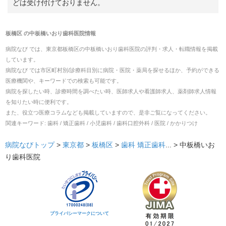
どは受け付けておりません。
板橋区
の
中板橋いおり歯科医院
情報
病院なび では、
東京都
板橋区
の
中板橋いおり歯科医院
の
評判・求人・転職
情報を掲載
しています。
病院なび では市区町村別/診療科目別に病院・医院・薬局を探せるほか、予約ができる
医療機関や、キーワードでの検索も可能です。
病院を探したい時、診療時間を調べたい時、医師求人や看護師求人、薬剤師求人情報
を知りたい時に便利です。
また、役立つ医療コラムなども掲載していますので、是非ご覧になってください。
関連キーワード:
歯科 / 矯正歯科 / 小児歯科 / 歯科口腔外科 / 医院 / かかりつけ
病院なびトップ
>
東京都
>
板橋区
>
歯科
矯正歯科
... >
中板橋いお
り歯科医院
プライバシーマークについて