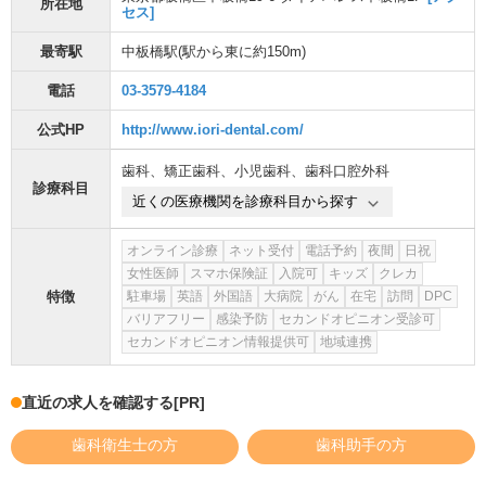
所在地
セス]
最寄駅
中板橋駅
(駅から
東に約150m
)
電話
03-3579-4184
公式HP
http://www.iori-dental.com/
歯科
、
矯正歯科
、
小児歯科
、
歯科口腔外科
診療科目
近くの医療機関を診療科目から探す
オンライン診療
ネット受付
電話予約
夜間
日祝
女性医師
スマホ保険証
入院可
キッズ
クレカ
特徴
駐車場
英語
外国語
大病院
がん
在宅
訪問
DPC
バリアフリー
感染予防
セカンドオピニオン受診可
セカンドオピニオン情報提供可
地域連携
直近の求人を確認する
[PR]
歯科衛生士の方
歯科助手の方