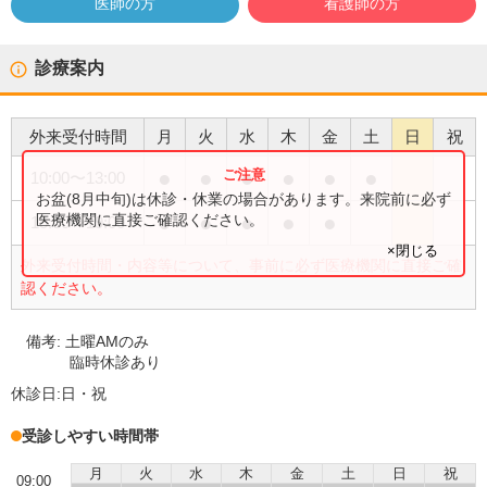
医師の方
看護師の方
診療案内
外来受付時間
月
火
水
木
金
土
日
祝
●
●
●
●
●
●
10:00
〜
13:00
お盆(8月中旬)は休診・休業の場合があります。来院前に必ず
●
●
●
●
●
医療機関に直接ご確認ください。
15:00
〜
19:00
×閉じる
外来受付時間・内容等について、事前に必ず医療機関に直接ご確
認ください。
備考:
土曜AMのみ
臨時休診あり
休診日:
日・祝
受診しやすい時間帯
月
火
水
木
金
土
日
祝
09:00