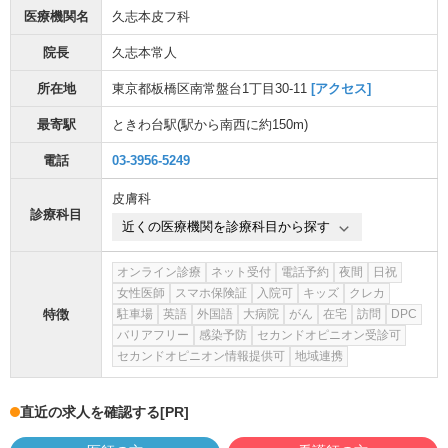
医療機関名
久志本皮フ科
院長
久志本常人
所在地
東京都板橋区南常盤台1丁目30-11
[アクセス]
最寄駅
ときわ台駅
(駅から
南西に約150m
)
電話
03-3956-5249
皮膚科
診療科目
近くの医療機関を診療科目から探す
オンライン診療
ネット受付
電話予約
夜間
日祝
女性医師
スマホ保険証
入院可
キッズ
クレカ
特徴
駐車場
英語
外国語
大病院
がん
在宅
訪問
DPC
バリアフリー
感染予防
セカンドオピニオン受診可
セカンドオピニオン情報提供可
地域連携
直近の求人を確認する
[PR]