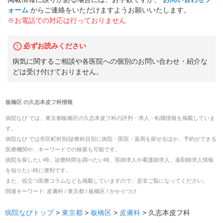
ォーム
からご連絡をいただけますようお願いいたします。
※お電話での対応は行っておりません
必ずお読みください
病気に関するご相談や各医院への個別のお問い合わせ・紹介な
どは受け付けておりません。
板橋区
の
久志本皮フ科
情報
病院なび では、
東京都
板橋区
の
久志本皮フ科
の
評判・求人・転職
情報を掲載していま
す。
病院なび では市区町村別/診療科目別に病院・医院・薬局を探せるほか、予約ができる
医療機関や、キーワードでの検索も可能です。
病院を探したい時、診療時間を調べたい時、医師求人や看護師求人、薬剤師求人情報
を知りたい時に便利です。
また、役立つ医療コラムなども掲載していますので、是非ご覧になってください。
関連キーワード:
皮膚科 / 東京都 / 板橋区 / かかりつけ
病院なびトップ
>
東京都
>
板橋区
>
皮膚科
>
久志本皮フ科