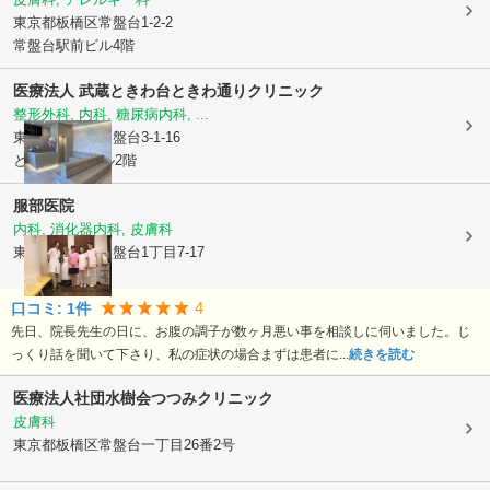
東京都板橋区
常盤台1-2-2
常盤台駅前ビル4階
医療法人 武蔵
ときわ台ときわ通りクリニック
整形外科, 内科, 糖尿病内科, ...
東京都板橋区
常盤台3-1-16
ときわ3116ビル2階
服部医院
内科, 消化器内科, 皮膚科
東京都板橋区
常盤台1丁目7-17
4
口コミ:
1
件
先日、院長先生の日に、お腹の調子が数ヶ月悪い事を相談しに伺いました。じ
っくり話を聞いて下さり、私の症状の場合まずは患者に...
続きを読む
医療法人社団水樹会つつみクリニック
皮膚科
東京都板橋区
常盤台一丁目26番2号