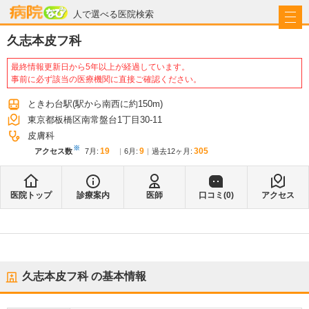
病院なび
人で選べる医院検索
久志本皮フ科
最終情報更新日から5年以上が経過しています。
事前に必ず該当の医療機関に直接ご確認ください。
ときわ台駅
(駅から
南西に約150m
)
東京都板橋区南常盤台1丁目30-11
皮膚科
※
19
9
305
アクセス数
7月
:
6月
:
過去12ヶ月:
医院トップ
診療案内
医師
口コミ(
0
)
アクセス
久志本皮フ科
の基本情報