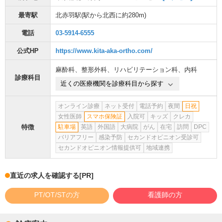
最寄駅
北赤羽駅
(駅から
北西に約280m
)
電話
03-5914-6555
公式HP
https://www.kita-aka-ortho.com/
麻酔科
、
整形外科
、
リハビリテーション科
、
内科
診療科目
近くの医療機関を診療科目から探す
オンライン診療
ネット受付
電話予約
夜間
日祝
女性医師
スマホ保険証
入院可
キッズ
クレカ
特徴
駐車場
英語
外国語
大病院
がん
在宅
訪問
DPC
バリアフリー
感染予防
セカンドオピニオン受診可
セカンドオピニオン情報提供可
地域連携
直近の求人を確認する
[PR]
PT/OT/STの方
看護師の方