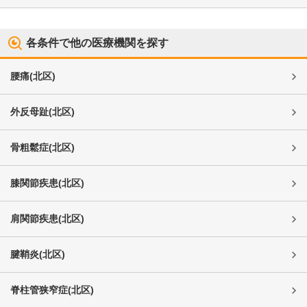
各条件で他の医療機関を探す
腰痛
(
北区
)
外反母趾
(
北区
)
骨粗鬆症
(
北区
)
膝関節疾患
(
北区
)
肩関節疾患
(
北区
)
腱鞘炎
(
北区
)
脊柱管狭窄症
(
北区
)