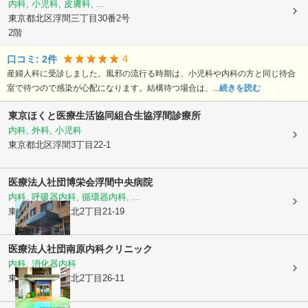
内科, 小児科, 皮膚科, ...
東京都北区
浮間三丁目30番2号
2階
4
口コミ:
2
件
産婦人科に受診しました。風邪の流行る時期は、小児科や内科の方と同じ待合
室で待つので感染が心配になります。結構待つ場合は、...
続きを読む
東京ほくと医療生活協同組合
生協浮間診療所
内科, 外科, 小児科
東京都北区
浮間3丁目22-1
医療法人社団博栄会
浮間中央病院
内科, 呼吸器内科, 循環器内科, ...
東京都北区
赤羽北2丁目21-19
医療法人社団
南原内科クリニック
内科, 消化器内科
東京都北区
赤羽北2丁目26-11