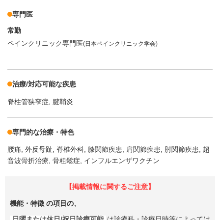
専門医
常勤
ペインクリニック専門医
(日本ペインクリニック学会)
治療/対応可能な疾患
脊柱管狭窄症
腱鞘炎
専門的な治療・特色
腰痛
外反母趾
脊椎外科
膝関節疾患
肩関節疾患
肘関節疾患
超
音波骨折治療
骨粗鬆症
インフルエンザワクチン
【掲載情報に関するご注意】
機能・特徴
の項目の、
日曜または休日/祝日診療可能
は診療科・診療日時等によっては