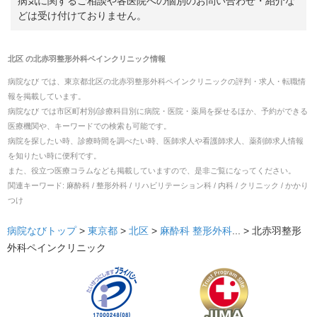
病気に関するご相談や各医院への個別のお問い合わせ・紹介な
どは受け付けておりません。
北区
の
北赤羽整形外科ペインクリニック
情報
病院なび では、
東京都
北区
の
北赤羽整形外科ペインクリニック
の
評判・求人・転職
情
報を掲載しています。
病院なび では市区町村別/診療科目別に病院・医院・薬局を探せるほか、予約ができる
医療機関や、キーワードでの検索も可能です。
病院を探したい時、診療時間を調べたい時、医師求人や看護師求人、薬剤師求人情報
を知りたい時に便利です。
また、役立つ医療コラムなども掲載していますので、是非ご覧になってください。
関連キーワード:
麻酔科 / 整形外科 / リハビリテーション科 / 内科 / クリニック / かかり
つけ
病院なびトップ
>
東京都
>
北区
>
麻酔科
整形外科
... >
北赤羽整形
外科ペインクリニック