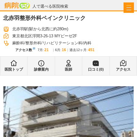
病院なび
人で選べる医院検索
北赤羽整形外科ペインクリニック
北赤羽駅
(駅から
北西に約280m
)
東京都北区浮間3-26-13 MYビーゼ2F
麻酔科
整形外科
リハビリテーション科
内科
※
21
16
451
アクセス数
7月
:
6月
:
過去12ヶ月:
医院トップ
診療案内
医師
口コミ(
0
)
アクセス