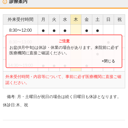
診療案内
外来受付時間
月
火
水
木
金
土
日
祝
●
●
●
●
●
8:30
〜
12:00
●
8:30
〜
13:00
お盆(8月中旬)は休診・休業の場合があります。来院前に必ず
●
医療機関に直接ご確認ください。
13:30
〜
17:00
×閉じる
●
●
●
●
14:30
〜
19:00
外来受付時間・内容等について、事前に必ず医療機関に直接ご確
認ください。
備考:
月・土曜日が祝日の場合は続く日曜日も休診となります。
休診日:
木、祝