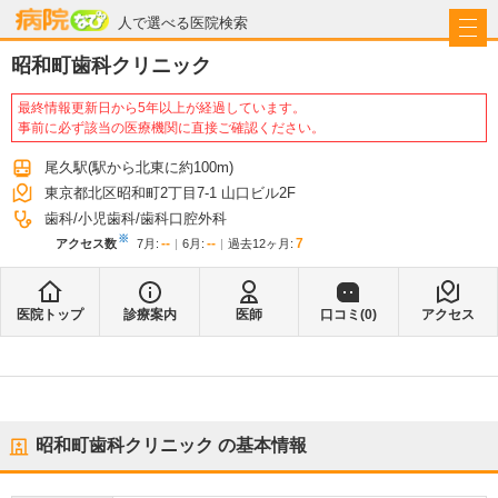
病院なび
人で選べる医院検索
昭和町歯科クリニック
最終情報更新日から5年以上が経過しています。
事前に必ず該当の医療機関に直接ご確認ください。
尾久駅
(駅から
北東に約100m
)
東京都北区昭和町2丁目7-1 山口ビル2F
歯科
小児歯科
歯科口腔外科
※
--
--
7
アクセス数
7月
:
6月
:
過去12ヶ月:
医院トップ
診療案内
医師
口コミ(
0
)
アクセス
昭和町歯科クリニック
の基本情報