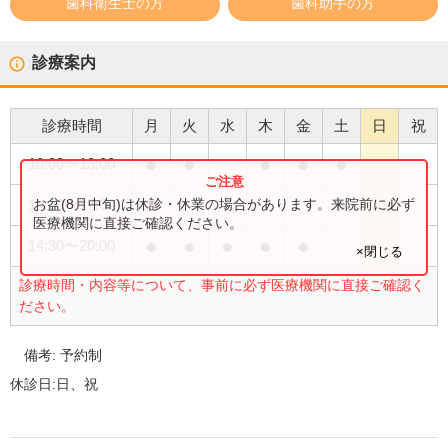
歯科衛生士の方
歯科助手の方
診療案内
診療時間
月
火
水
木
金
土
日
祝
●
●
●
●
●
10:00
〜
13:00
●
お盆(8月中旬)は休診・休業の場合があります。来院前に必ず
14:30
〜
17:00
医療機関に直接ご確認ください。
●
●
●
●
●
14:30
〜
20:00
×閉じる
診療時間・内容等について、事前に必ず医療機関に直接ご確認く
ださい。
備考:
予約制
休診日:
日、祝