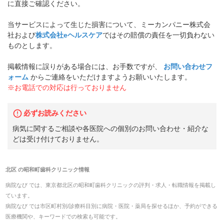
に直接ご確認ください。
当サービスによって生じた損害について、ミーカンパニー株式会
社および
株式会社eヘルスケア
ではその賠償の責任を一切負わない
ものとします。
掲載情報に誤りがある場合には、お手数ですが、
お問い合わせフ
ォーム
からご連絡をいただけますようお願いいたします。
※お電話での対応は行っておりません
必ずお読みください
病気に関するご相談や各医院への個別のお問い合わせ・紹介な
どは受け付けておりません。
北区
の
昭和町歯科クリニック
情報
病院なび では、
東京都
北区
の
昭和町歯科クリニック
の
評判・求人・転職
情報を掲載し
ています。
病院なび では市区町村別/診療科目別に病院・医院・薬局を探せるほか、予約ができる
医療機関や、キーワードでの検索も可能です。