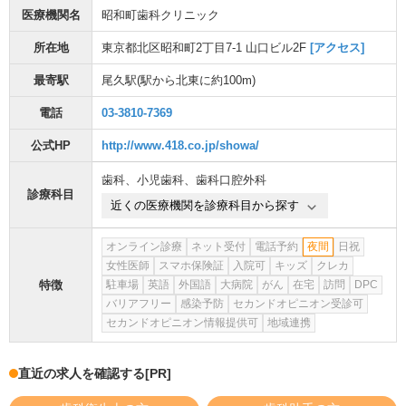
医療機関名
昭和町歯科クリニック
所在地
東京都北区昭和町2丁目7-1 山口ビル2F
[アクセス]
最寄駅
尾久駅
(駅から
北東に約100m
)
電話
03-3810-7369
公式HP
http://www.418.co.jp/showa/
歯科
、
小児歯科
、
歯科口腔外科
診療科目
近くの医療機関を診療科目から探す
オンライン診療
ネット受付
電話予約
夜間
日祝
女性医師
スマホ保険証
入院可
キッズ
クレカ
特徴
駐車場
英語
外国語
大病院
がん
在宅
訪問
DPC
バリアフリー
感染予防
セカンドオピニオン受診可
セカンドオピニオン情報提供可
地域連携
直近の求人を確認する
[PR]