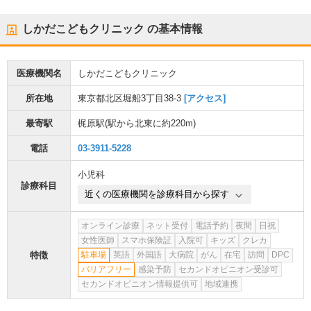
しかだこどもクリニック
の基本情報
医療機関名
しかだこどもクリニック
所在地
東京都北区堀船3丁目38-3
[アクセス]
最寄駅
梶原駅
(駅から
北東に約220m
)
電話
03-3911-5228
小児科
診療科目
近くの医療機関を診療科目から探す
オンライン診療
ネット受付
電話予約
夜間
日祝
女性医師
スマホ保険証
入院可
キッズ
クレカ
特徴
駐車場
英語
外国語
大病院
がん
在宅
訪問
DPC
バリアフリー
感染予防
セカンドオピニオン受診可
セカンドオピニオン情報提供可
地域連携