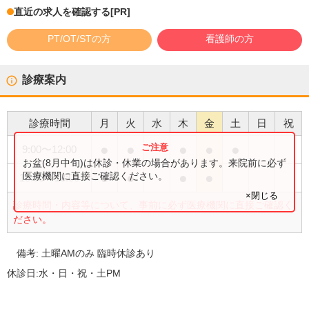
直近の求人を確認する
[PR]
PT/OT/STの方
看護師の方
診療案内
診療時間
月
火
水
木
金
土
日
祝
●
●
●
●
●
9:00
〜
12:00
お盆(8月中旬)は休診・休業の場合があります。来院前に必ず
●
●
●
●
医療機関に直接ご確認ください。
15:30
〜
18:00
×閉じる
診療時間・内容等について、事前に必ず医療機関に直接ご確認く
ださい。
備考:
土曜AMのみ 臨時休診あり
休診日:
水・日・祝・土PM