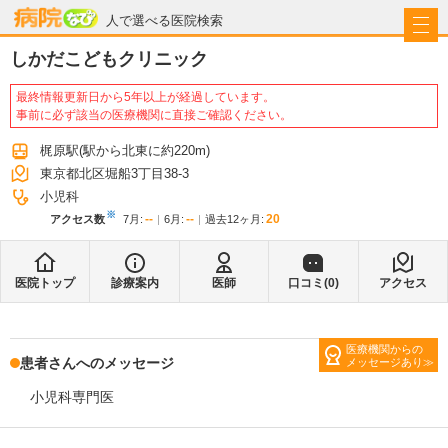
病院なび
人で選べる医院検索
しかだこどもクリニック
最終情報更新日から5年以上が経過しています。
事前に必ず該当の医療機関に直接ご確認ください。
梶原駅
(駅から
北東に約220m
)
東京都北区堀船3丁目38-3
小児科
※
--
--
20
アクセス数
7月
:
6月
:
過去12ヶ月:
医院トップ
診療案内
医師
口コミ(
0
)
アクセス
医療機関からの
患者さんへのメッセージ
メッセージあり
小児科専門医