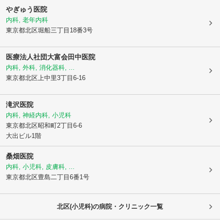
やぎゅう医院
内科, 老年内科
東京都北区
堀船三丁目18番3号
医療法人社団大富会
田中医院
内科, 外科, 消化器科, ...
東京都北区
上中里3丁目6-16
滝沢医院
内科, 神経内科, 小児科
東京都北区
昭和町2丁目6-6
大出ビル1階
桑畑医院
内科, 小児科, 皮膚科, ...
東京都北区
豊島二丁目6番1号
北区(小児科)の病院・クリニック一覧