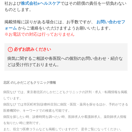
社および
株式会社eヘルスケア
ではその賠償の責任を一切負わない
ものとします。
掲載情報に誤りがある場合には、お手数ですが、
お問い合わせフ
ォーム
からご連絡をいただけますようお願いいたします。
※お電話での対応は行っておりません
必ずお読みください
病気に関するご相談や各医院への個別のお問い合わせ・紹介な
どは受け付けておりません。
北区
の
しかだこどもクリニック
情報
病院なび では、
東京都
北区
の
しかだこどもクリニック
の
評判・求人・転職
情報を掲載
しています。
病院なび では市区町村別/診療科目別に病院・医院・薬局を探せるほか、予約ができる
医療機関や、キーワードでの検索も可能です。
病院を探したい時、診療時間を調べたい時、医師求人や看護師求人、薬剤師求人情報
を知りたい時に便利です。
また、役立つ医療コラムなども掲載していますので、是非ご覧になってください。