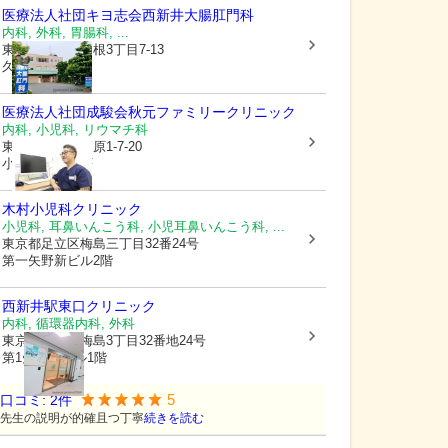
医療法人社団キヨ志会
西新井大腸肛門科
内科, 外科, 胃腸科, ...
東京都足立区
島根3丁目7-13
久保田ビル1階
医療法人社団成駿会
秋元ファミリークリニック
内科, 小児科, リウマチ科
東京都足立区
栗原1-7-20
小倉第2ビル 1F
木村小児科クリニック
小児科, 耳鼻いんこう科, 小児耳鼻いんこう科, ...
東京都足立区
梅島三丁目32番24号
第一矢野新ビル2階
西新井駅東口クリニック
内科, 循環器内科, 外科
東京都足立区
梅島3丁目32番地24号
第1矢野新ビル1階
5
口コミ:
2
件
先生の説明が的確且つ丁寧
続きを読む