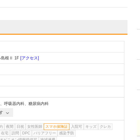
島根Ⅱ 1F
[アクセス]
、
呼吸器内科
、
糖尿病内科
す
約
夜間
日祝
女性医師
スマホ保険証
入院可
キッズ
クレカ
在宅
訪問
DPC
バリアフリー
感染予防
オピニオン情報提供可
地域連携