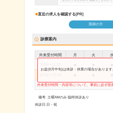
直近の求人を確認する
[PR]
医師の方
診療案内
外来受付時間
月
火
●
●
9:00
〜
12:30
お盆(8月中旬)は休診・休業の場合がありま
●
●
16:30
〜
19:30
外来受付時間・内容等について、事前に必ず医
備考:
土曜AMのみ 臨時休診あり
休診日:
日・祝