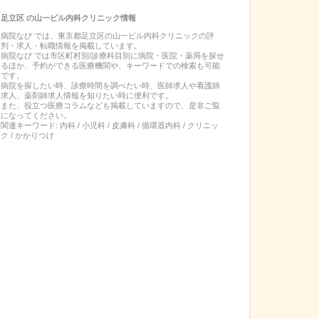
足立区
の
山一ビル内科クリニック
情報
病院なび では、
東京都
足立区
の
山一ビル内科クリニック
の
評
判・求人・転職
情報を掲載しています。
病院なび では市区町村別/診療科目別に病院・医院・薬局を探せ
るほか、予約ができる医療機関や、キーワードでの検索も可能
です。
病院を探したい時、診療時間を調べたい時、医師求人や看護師
求人、薬剤師求人情報を知りたい時に便利です。
また、役立つ医療コラムなども掲載していますので、是非ご覧
になってください。
関連キーワード:
内科 / 小児科 / 皮膚科 / 循環器内科 / クリニッ
ク / かかりつけ