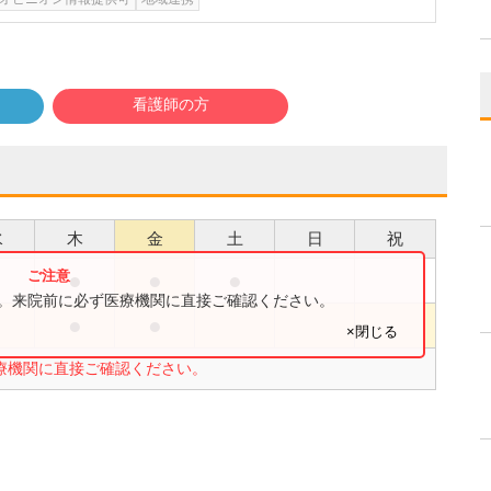
看護師の方
水
木
金
土
日
祝
●
●
●
●
す。来院前に必ず医療機関に直接ご確認ください。
●
●
●
×閉じる
療機関に直接ご確認ください。