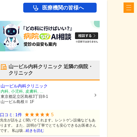
医療機関の皆様へ
山一ビル内科クリニック
近隣の病院・
クリニック
山一ビル内科クリニック
内科, 小児科, 皮膚科, ...
東京都足立区
島根3丁目8-1
山一ビル島根Ⅱ 1F
5
口コミ:
1
件
先生が話をよく聞いてくれます。レントゲン設備などもあ
ります。 また、説明が丁寧でとても安心できるお医者さん
です。 私は咳...
続きを読む