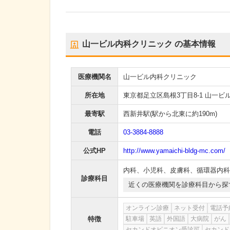
山一ビル内科クリニック
の基本情報
医療機関名
山一ビル内科クリニック
所在地
東京都足立区島根3丁目8-1 山一ビル
最寄駅
西新井駅
(駅から
北東に約190m
)
電話
03-3884-8888
公式HP
http://www.yamaichi-bldg-mc.com/
内科
、
小児科
、
皮膚科
、
循環器内科
診療科目
近くの医療機関を診療科目から探
オンライン診療
ネット受付
電話予
特徴
駐車場
英語
外国語
大病院
がん
セカンドオピニオン受診可
セカンド