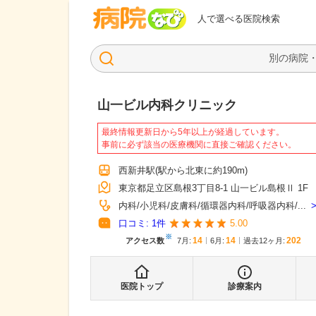
病院なび
人で選べる医院検索
山一ビル内科クリニック
最終情報更新日から5年以上が経過しています。
事前に必ず該当の医療機関に直接ご確認ください。
西新井駅
(駅から
北東に約190m
)
東京都足立区島根3丁目8-1 山一ビル島根Ⅱ 1F
内科
小児科
皮膚科
循環器内科
呼吸器内科
...
口コミ:
1
件
5.00
※
14
14
202
アクセス数
7月
:
6月
:
過去12ヶ月:
医院トップ
診療案内