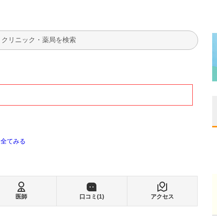
検索
全てみる
医師
口コミ(
1
)
アクセス