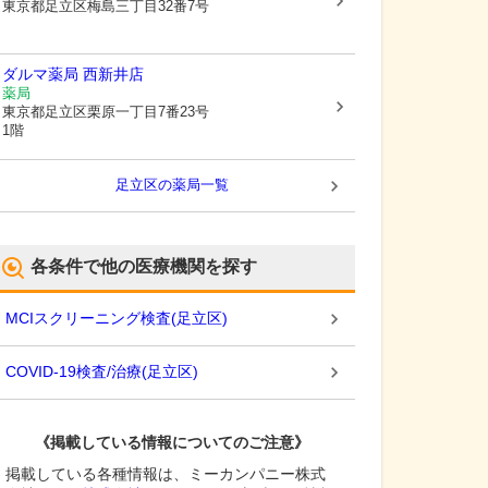
東京都足立区
梅島三丁目32番7号
ダルマ薬局 西新井店
薬局
東京都足立区
栗原一丁目7番23号
1階
足立区
の薬局一覧
各条件で他の医療機関を探す
MCIスクリーニング検査
(
足立区
)
COVID-19検査/治療
(
足立区
)
《掲載している情報についてのご注意》
掲載している各種情報は、ミーカンパニー株式