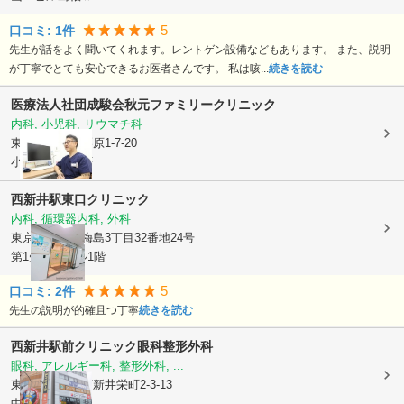
5
口コミ:
1
件
先生が話をよく聞いてくれます。レントゲン設備などもあります。 また、説明
が丁寧でとても安心できるお医者さんです。 私は咳...
続きを読む
医療法人社団成駿会
秋元ファミリークリニック
内科, 小児科, リウマチ科
東京都足立区
栗原1-7-20
小倉第2ビル 1F
西新井駅東口クリニック
内科, 循環器内科, 外科
東京都足立区
梅島3丁目32番地24号
第1矢野新ビル1階
5
口コミ:
2
件
先生の説明が的確且つ丁寧
続きを読む
西新井駅前クリニック眼科整形外科
眼科, アレルギー科, 整形外科, ...
東京都足立区
西新井栄町2-3-13
中里ビル2F