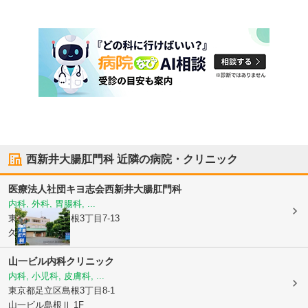
西新井大腸肛門科
近隣の病院・クリニック
医療法人社団キヨ志会
西新井大腸肛門科
内科, 外科, 胃腸科, ...
東京都足立区
島根3丁目7-13
久保田ビル1階
山一ビル内科クリニック
内科, 小児科, 皮膚科, ...
東京都足立区
島根3丁目8-1
山一ビル島根Ⅱ 1F