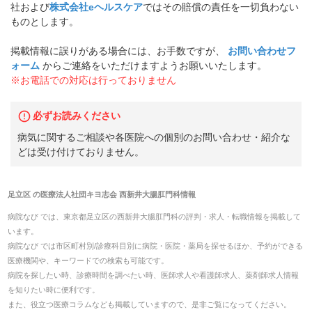
社および
株式会社eヘルスケア
ではその賠償の責任を一切負わない
ものとします。
掲載情報に誤りがある場合には、お手数ですが、
お問い合わせフ
ォーム
からご連絡をいただけますようお願いいたします。
※お電話での対応は行っておりません
必ずお読みください
病気に関するご相談や各医院への個別のお問い合わせ・紹介な
どは受け付けておりません。
足立区
の
医療法人社団キヨ志会 西新井大腸肛門科
情報
病院なび では、
東京都
足立区
の
西新井大腸肛門科
の
評判・求人・転職
情報を掲載して
います。
病院なび では市区町村別/診療科目別に病院・医院・薬局を探せるほか、予約ができる
医療機関や、キーワードでの検索も可能です。
病院を探したい時、診療時間を調べたい時、医師求人や看護師求人、薬剤師求人情報
を知りたい時に便利です。
また、役立つ医療コラムなども掲載していますので、是非ご覧になってください。