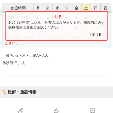
診療時間
月
火
水
木
金
土
日
祝
●
●
●
●
●
●
9:00
〜
12:00
お盆(8月中旬)は休診・休業の場合があります。来院前に必ず
●
●
●
医療機関に直接ご確認ください。
16:00
〜
18:00
×閉じる
診療時間・内容等について、事前に必ず医療機関に直接ご確認く
ださい。
備考:
火・木・土曜AMのみ
休診日:
日、祝
医師・施設情報