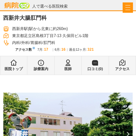
病院なび
人で選べる医院検索
西新井大腸肛門科
西新井駅
(駅から
北東に約260m
)
東京都足立区島根3丁目7-13 久保田ビル1階
内科
外科
胃腸科
肛門科
※
17
16
321
アクセス数
7月
:
6月
:
過去12ヶ月:
医院トップ
診療案内
医師
口コミ(
0
)
アクセス