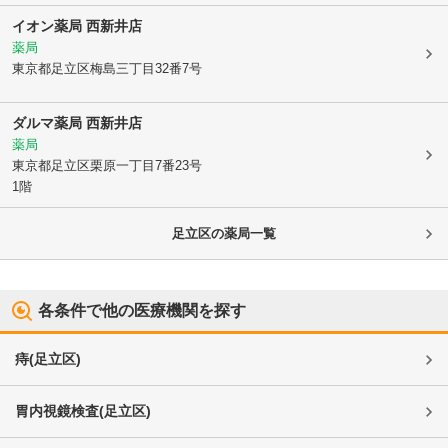
イオン薬局 西新井店
薬局
東京都足立区
梅島三丁目32番7号
ダルマ薬局 西新井店
薬局
東京都足立区
栗原一丁目7番23号
1階
足立区
の薬局一覧
各条件で他の医療機関を探す
痔
(
足立区
)
胃内視鏡検査
(
足立区
)