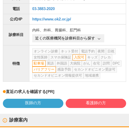
電話
03-3883-2020
公式HP
https://www.ok2.or.jp/
内科
、
外科
、
胃腸科
、
肛門科
診療科目
近くの医療機関を診療科目から探す
オンライン診療
ネット受付
電話予約
夜間
日祝
女性医師
スマホ保険証
入院可
キッズ
クレカ
特徴
駐車場
英語
外国語
大病院
がん
在宅
訪問
DPC
バリアフリー
感染予防
セカンドオピニオン受診可
セカンドオピニオン情報提供可
地域連携
直近の求人を確認する
[PR]
医師の方
看護師の方
診療案内