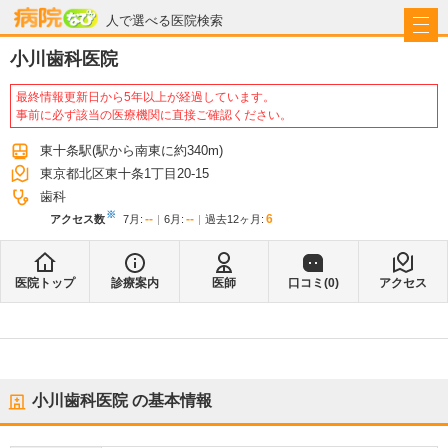
病院なび
人で選べる医院検索
小川歯科医院
最終情報更新日から5年以上が経過しています。
事前に必ず該当の医療機関に直接ご確認ください。
東十条駅
(駅から
南東に約340m
)
東京都北区東十条1丁目20-15
歯科
※
--
--
6
アクセス数
7月
:
6月
:
過去12ヶ月:
医院トップ
診療案内
医師
口コミ(
0
)
アクセス
小川歯科医院
の基本情報