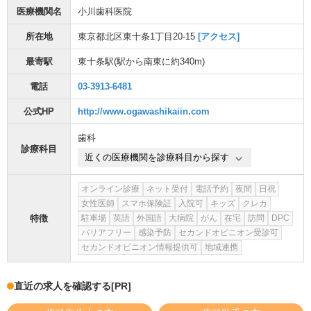
医療機関名
小川歯科医院
所在地
東京都北区東十条1丁目20-15
[アクセス]
最寄駅
東十条駅
(駅から
南東に約340m
)
電話
03-3913-6481
公式HP
http://www.ogawashikaiin.com
歯科
診療科目
近くの医療機関を診療科目から探す
オンライン診療
ネット受付
電話予約
夜間
日祝
女性医師
スマホ保険証
入院可
キッズ
クレカ
特徴
駐車場
英語
外国語
大病院
がん
在宅
訪問
DPC
バリアフリー
感染予防
セカンドオピニオン受診可
セカンドオピニオン情報提供可
地域連携
直近の求人を確認する
[PR]