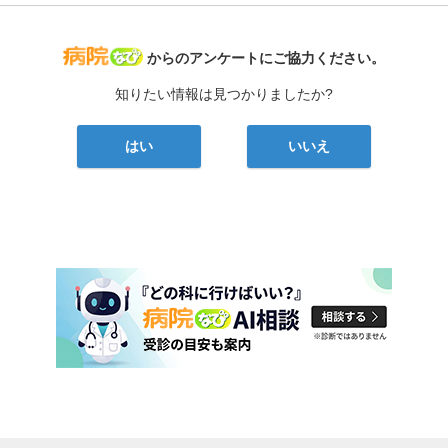
病院なび
からのアンケートにご協力ください。
知りたい情報は見つかりましたか?
はい
いいえ