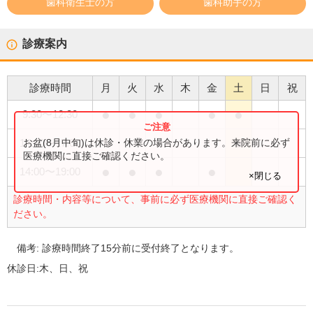
歯科衛生士の方
歯科助手の方
診療案内
診療時間
月
火
水
木
金
土
日
祝
●
●
●
●
●
9:30
〜
12:30
●
お盆(8月中旬)は休診・休業の場合があります。来院前に必ず
14:00
〜
17:00
医療機関に直接ご確認ください。
●
●
●
●
14:00
〜
19:00
×閉じる
診療時間・内容等について、事前に必ず医療機関に直接ご確認く
ださい。
備考:
診療時間終了15分前に受付終了となります。
休診日:
木、日、祝