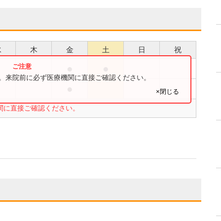
水
木
金
土
日
祝
●
●
●
す。来院前に必ず医療機関に直接ご確認ください。
●
●
×閉じる
関に直接ご確認ください。