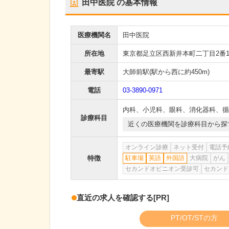
田中医院
の基本情報
医療機関名
田中医院
所在地
東京都足立区西新井本町二丁目2番
最寄駅
大師前駅
(駅から
西に約450m
)
電話
03-3890-0971
内科
、
小児科
、
眼科
、
消化器科
、
循
診療科目
近くの医療機関を診療科目から探
オンライン診療
ネット受付
電話予
特徴
駐車場
英語
外国語
大病院
がん
セカンドオピニオン受診可
セカンド
直近の求人を確認する
[PR]
PT/OT/STの方