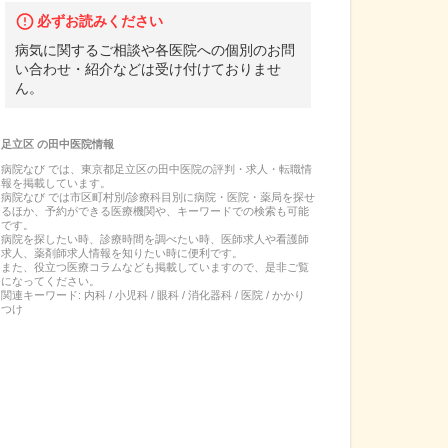
必ずお読みください
病気に関するご相談や各医院への個別のお問
い合わせ・紹介などは受け付けておりませ
ん。
足立区
の
田中医院
情報
病院なび では、
東京都
足立区
の
田中医院
の
評判・求人・転職
情
報を掲載しています。
病院なび では市区町村別/診療科目別に病院・医院・薬局を探せ
るほか、予約ができる医療機関や、キーワードでの検索も可能
です。
病院を探したい時、診療時間を調べたい時、医師求人や看護師
求人、薬剤師求人情報を知りたい時に便利です。
また、役立つ医療コラムなども掲載していますので、是非ご覧
になってください。
関連キーワード:
内科 / 小児科 / 眼科 / 消化器科 / 医院 / かかり
つけ