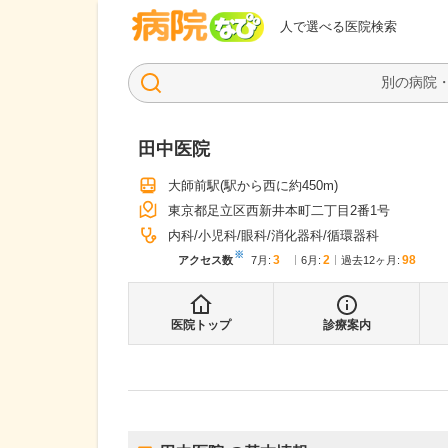
病院なび
人で選べる医院検索
田中医院
大師前駅
(駅から
西に約450m
)
東京都足立区西新井本町二丁目2番1号
内科
小児科
眼科
消化器科
循環器科
※
3
2
98
アクセス数
7月
:
6月
:
過去12ヶ月:
医院トップ
診療案内