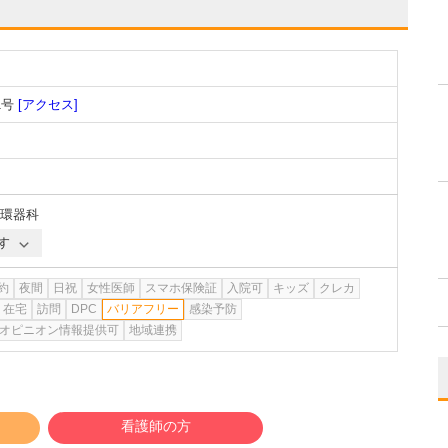
1号
[アクセス]
環器科
す
約
夜間
日祝
女性医師
スマホ保険証
入院可
キッズ
クレカ
在宅
訪問
DPC
バリアフリー
感染予防
オピニオン情報提供可
地域連携
看護師の方