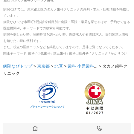
病院なび では、
東京都
北区
の
タカノ歯科クリニック
の
評判・求人・転職
情報を掲載し
ています。
病院なび では市区町村別/診療科目別に病院・医院・薬局を探せるほか、予約ができる
医療機関や、キーワードでの検索も可能です。
病院を探したい時、診療時間を調べたい時、医師求人や看護師求人、薬剤師求人情報
を知りたい時に便利です。
また、役立つ医療コラムなども掲載していますので、是非ご覧になってください。
関連キーワード:
歯科 / 小児歯科 / 矯正歯科 / 歯科口腔外科 / クリニック / かかりつけ
病院なびトップ
>
東京都
>
北区
>
歯科
小児歯科
... >
タカノ歯科ク
リニック
プライバシーマークについて