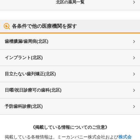
北区
の薬局一覧
各条件で他の医療機関を探す
歯槽膿漏/歯周病
(
北区
)
インプラント
(
北区
)
目立たない歯列矯正
(
北区
)
日曜/祝日診療可の歯科
(
北区
)
予防歯科診療
(
北区
)
《掲載している情報についてのご注意》
掲載している各種情報は、ミーカンパニー株式会社および
株式会