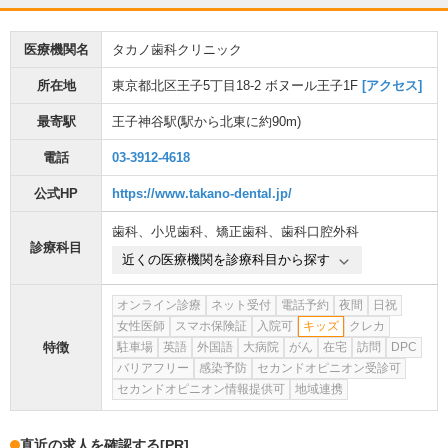
医療機関名
タカノ歯科クリニック
所在地
東京都北区王子5丁目18-2 ボヌール王子1F
[アクセス]
最寄駅
王子神谷駅
(駅から
北東に約90m
)
電話
03-3912-4618
公式HP
https://www.takano-dental.jp/
歯科
、
小児歯科
、
矯正歯科
、
歯科口腔外科
診療科目
近くの医療機関を診療科目から探す
オンライン診療
ネット受付
電話予約
夜間
日祝
女性医師
スマホ保険証
入院可
キッズ
クレカ
特徴
駐車場
英語
外国語
大病院
がん
在宅
訪問
DPC
バリアフリー
感染予防
セカンドオピニオン受診可
セカンドオピニオン情報提供可
地域連携
直近の求人を確認する
[PR]