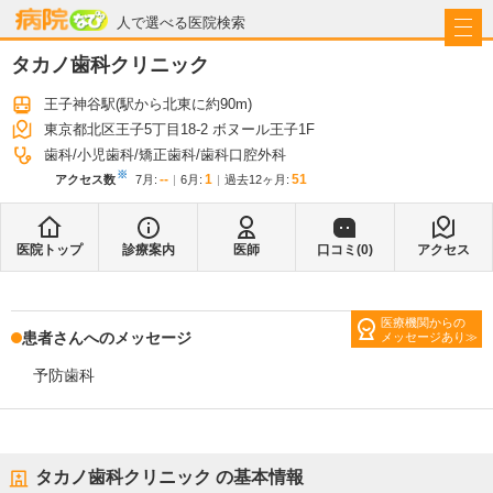
病院なび
人で選べる医院検索
タカノ歯科クリニック
王子神谷駅
(駅から
北東に約90m
)
東京都北区王子5丁目18-2 ボヌール王子1F
歯科
小児歯科
矯正歯科
歯科口腔外科
※
--
1
51
アクセス数
7月
:
6月
:
過去12ヶ月:
医院トップ
診療案内
医師
口コミ(
0
)
アクセス
医療機関からの
患者さんへのメッセージ
メッセージあり
予防歯科
タカノ歯科クリニック
の基本情報