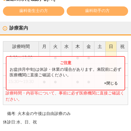
歯科衛生士の方
歯科助手の方
診療案内
診療時間
月
火
水
木
金
土
日
祝
●
●
●
9:30
〜
13:00
●
お盆(8月中旬)は休診・休業の場合があります。来院前に必ず
9:30
〜
13:30
医療機関に直接ご確認ください。
●
●
●
●
15:30
〜
19:30
×閉じる
診療時間・内容等について、事前に必ず医療機関に直接ご確認く
ださい。
備考:
火木金の午後は自由診療のみ
休診日:
水、日、祝