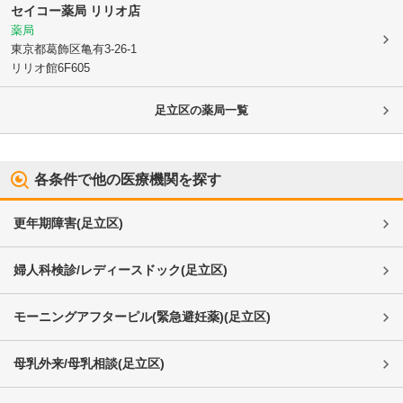
セイコー薬局 リリオ店
薬局
東京都葛飾区
亀有3-26-1
リリオ館6F605
足立区
の薬局一覧
各条件で他の医療機関を探す
更年期障害
(
足立区
)
婦人科検診/レディースドック
(
足立区
)
モーニングアフターピル(緊急避妊薬)
(
足立区
)
母乳外来/母乳相談
(
足立区
)