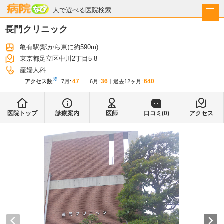
病院なび
人で選べる医院検索
長門クリニック
亀有駅
(駅から
東に約590m
)
東京都足立区中川2丁目5-8
産婦人科
※
47
36
640
アクセス数
7月
:
6月
:
過去12ヶ月:
医院トップ
診療案内
医師
口コミ(
0
)
アクセス