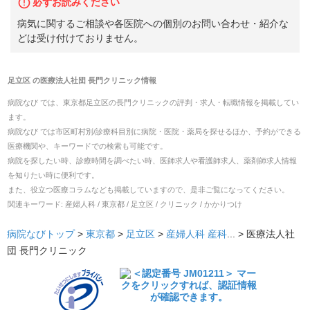
必ずお読みください
病気に関するご相談や各医院への個別のお問い合わせ・紹介な
どは受け付けておりません。
足立区
の
医療法人社団 長門クリニック
情報
病院なび では、
東京都
足立区
の
長門クリニック
の
評判・求人・転職
情報を掲載してい
ます。
病院なび では市区町村別/診療科目別に病院・医院・薬局を探せるほか、予約ができる
医療機関や、キーワードでの検索も可能です。
病院を探したい時、診療時間を調べたい時、医師求人や看護師求人、薬剤師求人情報
を知りたい時に便利です。
また、役立つ医療コラムなども掲載していますので、是非ご覧になってください。
関連キーワード:
産婦人科 / 東京都 / 足立区 / クリニック / かかりつけ
病院なびトップ
>
東京都
>
足立区
>
産婦人科
産科
... >
医療法人社
団 長門クリニック