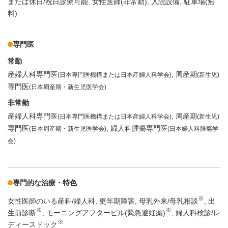
または休日/祝日診療可能
女性医師(非常勤)
入院設備
駐車場(無
料)
専門医
常勤
産婦人科専門医
周産期
(日本専門医機構または日本産婦人科学会)
(新生児)
専門医
(日本周産期・新生児医学会)
非常勤
産婦人科専門医
周産期
(日本専門医機構または日本産婦人科学会)
(新生児)
専門医
婦人科腫瘍専門医
(日本周産期・新生児医学会)
(日本婦人科腫瘍学
会)
専門的な治療・特色
※
女性医師のいる産科/婦人科
更年期障害
母乳外来/母乳相談
出
※
※
生前診断
モーニングアフターピル(緊急避妊薬)
婦人科検診/レ
※
ディースドック