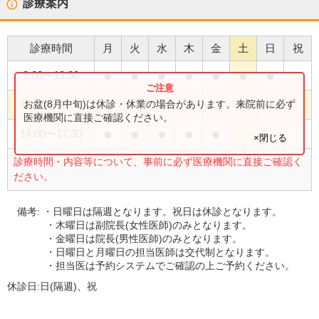
診療案内
診療時間
月
火
水
木
金
土
日
祝
●
●
●
●
●
●
●
9:00
〜
13:00
●
●
お盆(8月中旬)は休診・休業の場合があります。来院前に必ず
14:00
〜
16:30
医療機関に直接ご確認ください。
●
●
●
●
●
14:00
〜
17:30
×閉じる
診療時間・内容等について、事前に必ず医療機関に直接ご確認く
ださい。
備考:
・日曜日は隔週となります。祝日は休診となります。
・木曜日は副院長(女性医師)のみとなります。
・金曜日は院長(男性医師)のみとなります。
・日曜日と月曜日の担当医師は交代制となります。
・担当医は予約システムでご確認の上ご予約ください。
休診日:
日(隔週)、祝