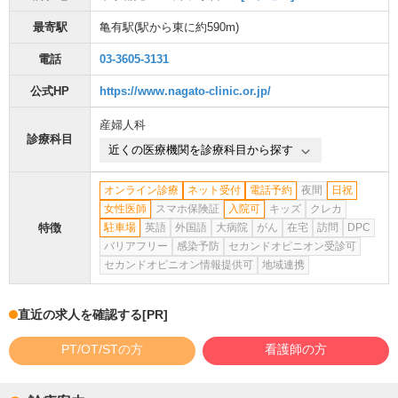
最寄駅
亀有駅
(駅から
東に約590m
)
電話
03-3605-3131
公式HP
https://www.nagato-clinic.or.jp/
産婦人科
診療科目
近くの医療機関を診療科目から探す
オンライン診療
ネット受付
電話予約
夜間
日祝
女性医師
スマホ保険証
入院可
キッズ
クレカ
特徴
駐車場
英語
外国語
大病院
がん
在宅
訪問
DPC
バリアフリー
感染予防
セカンドオピニオン受診可
セカンドオピニオン情報提供可
地域連携
直近の求人を確認する
[PR]
PT/OT/STの方
看護師の方