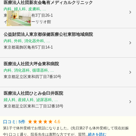
医療法人社団新友会
亀有メディカルクリニック
内科, 婦人科, 皮膚科, ...
東京都葛飾区
亀有3丁目26-1
イトーヨーカドーリリオ館
公益財団法人東京都保健医療公社
東部地域病院
内科, 外科, 消化器外科, ...
東京都葛飾区
亀有5丁目14-1
医療法人社団大坪会東和病院
内科, 消化器科, 循環器科, ...
東京都足立区
東和四丁目7番10号
医療法人社団ひとみ会臼井医院
婦人科, 産婦人科, 泌尿器科, ...
東京都足立区
東和二丁目12番18号
4.6
口コミ:
5
件
第1子で体外受精でお世話になりました。(先日第2子も体外受精して現在妊娠
中) 口コミ通り、院長先生は寡黙な方ですが、質問...
続きを読む