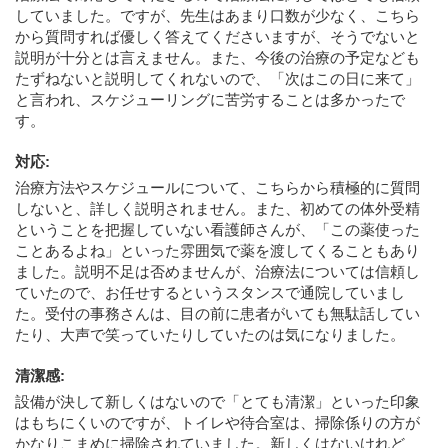
していました。ですが、先生はあまり口数が少なく、こちら
から質問すれば優しく答えてくださいますが、そうでないと
説明が十分とは言えません。また、今後の治療の予定なども
たずねないと説明してくれないので、「次はこの日に来て」
と言われ、スケジューリングに苦労することは多かったで
す。
対応
:
治療方法やスケジュールについて、こちらから積極的に質問
しないと、詳しく説明されません。また、初めての体外受精
ということを把握していない看護師さんが、「この薬使った
ことあるよね」といった雰囲気で薬を渡してくることもあり
ました。説明不足は否めませんが、治療法については信頼し
ていたので、お任せするというスタンスで通院していまし
た。受付の事務さんは、目の前に患者がいても無駄話してい
たり、大声で笑っていたりしていたのは気になりました。
清潔感
:
設備が決して新しくはないので「とても清潔」といった印象
はもちにくいのですが、トイレや待合室は、掃除係りの方が
かなりこまめに掃除されていました。新しくはないけれど