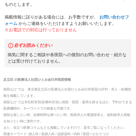
ものとします。
掲載情報に誤りがある場合には、お手数ですが、
お問い合わせフ
ォーム
からご連絡をいただけますようお願いいたします。
※お電話での対応は行っておりません
必ずお読みください
病気に関するご相談や各医院への個別のお問い合わせ・紹介な
どは受け付けておりません。
足立区
の
医療法人社団ひとみ会臼井医院
情報
病院なび では、
東京都
足立区
の
医療法人社団ひとみ会臼井医院
の
評判・求人・転職
情
報を掲載しています。
病院なび では市区町村別/診療科目別に病院・医院・薬局を探せるほか、予約ができる
医療機関や、キーワードでの検索も可能です。
病院を探したい時、診療時間を調べたい時、医師求人や看護師求人、薬剤師求人情報
を知りたい時に便利です。
また、役立つ医療コラムなども掲載していますので、是非ご覧になってください。
関連キーワード:
婦人科 / 産婦人科 / 泌尿器科 / 内科 / 医院 / かかりつけ