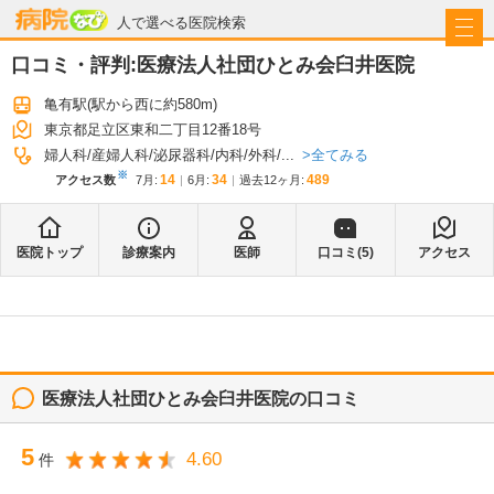
病院なび
人で選べる医院検索
口コミ・評判:
医療法人社団ひとみ会臼井医院
亀有駅
(駅から
西に約580m
)
東京都足立区東和二丁目12番18号
全てみる
婦人科
産婦人科
泌尿器科
内科
外科
...
※
14
34
489
アクセス数
7月
:
6月
:
過去12ヶ月:
医院トップ
診療案内
医師
口コミ(
5
)
アクセス
医療法人社団ひとみ会臼井医院
の口コミ
5
4.60
件