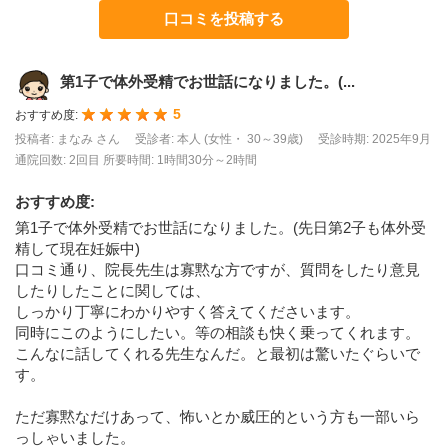
口コミを投稿する
第1子で体外受精でお世話になりました。(...
5
おすすめ度:
投稿者: まなみ さん
受診者: 本人 (女性・ 30～39歳)
受診時期: 2025年9月
通院回数: 2回目
所要時間: 1時間30分～2時間
おすすめ度
:
第1子で体外受精でお世話になりました。(先日第2子も体外受
精して現在妊娠中)
口コミ通り、院長先生は寡黙な方ですが、質問をしたり意見
したりしたことに関しては、
しっかり丁寧にわかりやすく答えてくださいます。
同時にこのようにしたい。等の相談も快く乗ってくれます。
こんなに話してくれる先生なんだ。と最初は驚いたぐらいで
す。
ただ寡黙なだけあって、怖いとか威圧的という方も一部いら
っしゃいました。