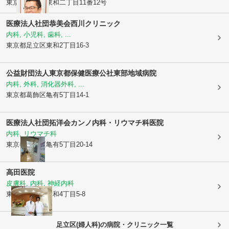
東京都足立区
東和二丁目11番12号
医療法人社団恭美会
西川クリニック
内科, 小児科, 歯科, ...
東京都足立区
東和2丁目16-3
公益財団法人東京都保健医療公社
東部地域病院
内科, 外科, 消化器外科, ...
東京都葛飾区
亀有5丁目14-1
医療法人社団拓洋会
カンノ内科・リウマチ科医院
内科, リウマチ科
東京都葛飾区
亀有5丁目20-14
高田医院
皮膚科, 内科, 神経内科
東京都足立区
東和4丁目5-8
足立区(婦人科)の病院・クリニック一覧