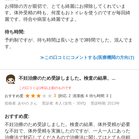
お掃除の方が親切で、とても綺麗にお掃除してくれていま
す。体外受精の時も、何度もおトイレを使うのですが毎回綺
麗です。待合や病室も綺麗ですよ。
待ち時間
:
予約制ですが、待ち時間は長いときで3時間でした。混んでま
す。
≫この口コミにコメントする(医療機関の方向け)
不妊治療のため受診しました。検査の結果、...
この口コミは1年以上前のものです
3
おすすめ度:
[
対応:
2
清潔感:
4
待ち時間:
3
]
投稿者: あやの さん
受診者: 本人 (女性・ 30代)
受診時期: 2013年
おすすめ度
:
不妊治療のため受診しました。検査の結果、体外受精が必要
な不妊で、体外受精を実施したのですが、一人一人にあった
治療法で対応してくださるので治療法に関してはとても信頼