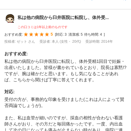
私は他の病院から臼井医院に転院し、体外受...
この口コミは1年以上前のものです
5
おすすめ度:
[
対応:
3
清潔感:
5
待ち時間:
4
]
投稿者: ゼット さん
受診者: 本人 (女性・ 20代)
受診時期: 2014年
おすすめ度
:
私は他の病院から臼井医院に転院し、体外受精1回目で妊娠・
出産いたしました。皆様が書かれているとおり、院長は寡黙!?
ですが、腕は確かだと思います。もし気になることがあれ
ば、こちらから聞けば丁寧に答えてくれます。
対応
:
受付の方が、事務的な印象を受けました(これは人によって賛
否両論でしょうが)。
また、私は血管が細いのですが、採血の相性が合わない看護
師さんがおり、その方だと毎回痛かったです。一度、内出血
して次の日になっても痛みが止まらない時があり、病院に連