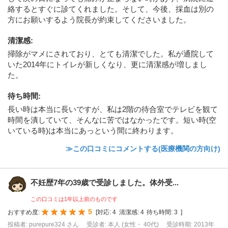
絡するとすぐに診てくれました。そして、今後、採血は別の
方にお願いするよう院長が約束してくださいました。
清潔感
:
掃除がマメにされており、とても清潔でした。私が通院して
いた2014年にトイレが新しくなり、更に清潔感が増しまし
た。
待ち時間
:
長い時は本当に長いですが、私は2階の待合室でテレビを観て
時間を潰していて、そんなに苦ではなかったです。短い時(空
いている時)は本当にあっという間に終わります。
≫この口コミにコメントする(医療機関の方向け)
不妊歴7年の39歳で受診しました。体外受...
この口コミは1年以上前のものです
5
おすすめ度:
[
対応:
4
清潔感:
4
待ち時間:
3
]
投稿者: purepure324 さん
受診者: 本人 (女性・ 40代)
受診時期: 2013年