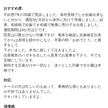
おすすめ度
:
不妊歴7年の39歳で受診しました。体外受精でしか妊娠出来な
いと分かり、通院3か月目から体外に向けて準備しました。結
果、初移植で妊娠でき40歳で無事に男の子を出産しました。
通院期間は6か月ほどです。
院長は口数が少ない印象ですが、着床を確認し妊娠確定出来
てからは表情も穏やかになり、卒業の時「おめでとう」と握
手をして
下さいました。本当に嬉しくて泣きましたよ。
出産報告のハガキを出したら直筆でお返事を下さり、今でも
宝物にしています。
期待する言葉がけや一切なく、淡々とした印象ですが腕は本
物です。
対応
:
ナースの方は忙しいのもあって、事務的な感じもありました
が不快ではありませんでした。
テキパキしていますよ。
清潔感
: