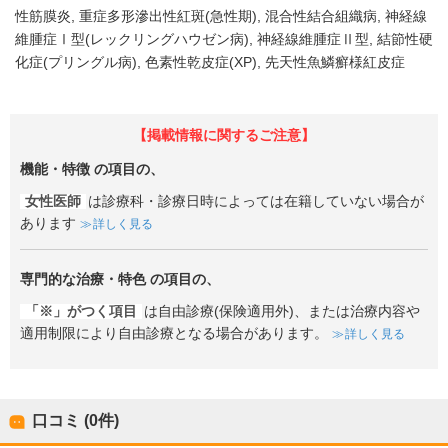
性筋膜炎
重症多形滲出性紅斑(急性期)
混合性結合組織病
神経線
維腫症Ⅰ型(レックリングハウゼン病)
神経線維腫症Ⅱ型
結節性硬
化症(プリングル病)
色素性乾皮症(XP)
先天性魚鱗癬様紅皮症
【掲載情報に関するご注意】
機能・特徴
の項目の、
女性医師
は診療科・診療日時によっては在籍していない場合が
あります
詳しく見る
専門的な治療・特色
の項目の、
「※」がつく項目
は自由診療(保険適用外)、または治療内容や
適用制限により自由診療となる場合があります。
詳しく見る
口コミ (0件)