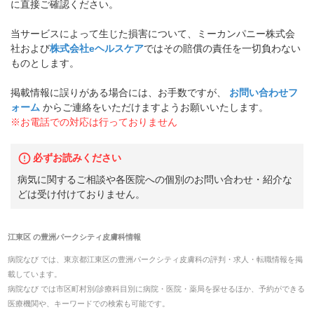
に直接ご確認ください。
当サービスによって生じた損害について、ミーカンパニー株式会
社および
株式会社eヘルスケア
ではその賠償の責任を一切負わない
ものとします。
掲載情報に誤りがある場合には、お手数ですが、
お問い合わせフ
ォーム
からご連絡をいただけますようお願いいたします。
※お電話での対応は行っておりません
必ずお読みください
病気に関するご相談や各医院への個別のお問い合わせ・紹介な
どは受け付けておりません。
江東区
の
豊洲パークシティ皮膚科
情報
病院なび では、
東京都
江東区
の
豊洲パークシティ皮膚科
の
評判・求人・転職
情報を掲
載しています。
病院なび では市区町村別/診療科目別に病院・医院・薬局を探せるほか、予約ができる
医療機関や、キーワードでの検索も可能です。