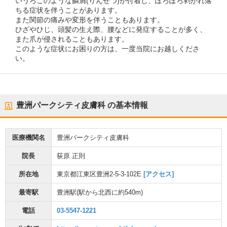
いうろこのような鱗屑(りんせつ)が付着し、ぽろぽろ剥がれ落
ちる症状を伴うことがあります。
また関節の痛みや変形を伴うこともあります。
ひざやひじ、頭髪の生え際、腰などに発症することが多く、
また爪が侵されることもあります。
このような症状にお困りの方は、一度当院にお越しくださ
い。
豊洲パークシティ皮膚科
の基本情報
医療機関名
豊洲パークシティ皮膚科
院長
荻原 正則
所在地
東京都江東区豊洲2-5-3-102E
[アクセス]
最寄駅
豊洲駅
(駅から
北西に約540m
)
電話
03-5547-1221