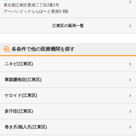
東京都江東区
豊洲二丁目2番1号
アーバンドックららぽーと豊洲3 4階
江東区
の薬局一覧
各条件で他の医療機関を探す
ニキビ
(
江東区
)
掌蹠膿疱症
(
江東区
)
ケロイド
(
江東区
)
多汗症
(
江東区
)
巻き爪/陥入爪
(
江東区
)