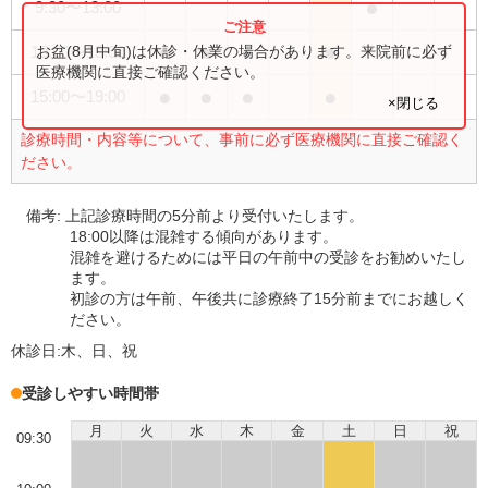
●
9:30
〜
13:00
●
●
●
●
お盆(8月中旬)は休診・休業の場合があります。来院前に必ず
10:00
〜
13:00
医療機関に直接ご確認ください。
●
●
●
●
15:00
〜
19:00
×閉じる
診療時間・内容等について、事前に必ず医療機関に直接ご確認く
ださい。
備考:
上記診療時間の5分前より受付いたします。
18:00以降は混雑する傾向があります。
混雑を避けるためには平日の午前中の受診をお勧めいたし
ます。
初診の方は午前、午後共に診療終了15分前までにお越しく
ださい。
休診日:
木、日、祝
受診しやすい時間帯
月
火
水
木
金
土
日
祝
09:30