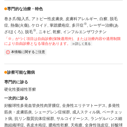
専門的な治療・特色
巻き爪/陥入爪
アトピー性皮膚炎
皮膚科アレルギー
白癬
脱毛
※
症
熱傷(火傷)
ケロイド
掌蹠膿疱症
多汗症
レーザー治療(あ
※
ざ/ほくろ)
脱毛
ニキビ
乾癬
インフルエンザワクチン
「※」がつく項目は自由診療(保険適用外)、または治療内容や適用制限
により自由診療となる場合があります。
詳しく見る
本情報に関するご注意
診察可能な難病
専門的に診る
硬化性萎縮性苔癬
一次的に診る
好酸球性多発血管炎性肉芽腫症
全身性エリテマトーデス
多発性
筋炎・皮膚筋炎
シェーグレン症候群
成人スティル病
ベーチェッ
ト病
抗リン脂質抗体症候群
サルコイドーシス
ランゲルハンス細
胞組織球症
表皮水疱症
膿疱性乾癬
天疱瘡
全身性強皮症
好酸球