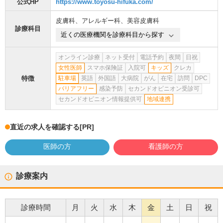
公式HP
https://www.toyosu-hifuka.com/
皮膚科
、
アレルギー科
、
美容皮膚科
診療科目
近くの医療機関を診療科目から探す
オンライン診療
ネット受付
電話予約
夜間
日祝
女性医師
スマホ保険証
入院可
キッズ
クレカ
特徴
駐車場
英語
外国語
大病院
がん
在宅
訪問
DPC
バリアフリー
感染予防
セカンドオピニオン受診可
セカンドオピニオン情報提供可
地域連携
直近の求人を確認する
[PR]
医師の方
看護師の方
診療案内
診療時間
月
火
水
木
金
土
日
祝