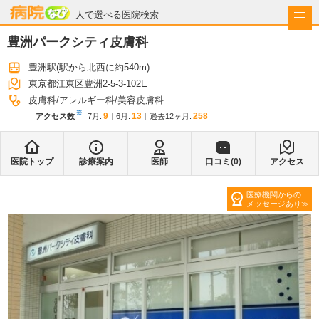
病院なび
人で選べる医院検索
豊洲パークシティ皮膚科
豊洲駅
(駅から
北西に約540m
)
東京都江東区豊洲2-5-3-102E
皮膚科
アレルギー科
美容皮膚科
※
9
13
258
アクセス数
7月
:
6月
:
過去12ヶ月:
医院トップ
診療案内
医師
口コミ(
0
)
アクセス
医療機関からの
メッセージあり