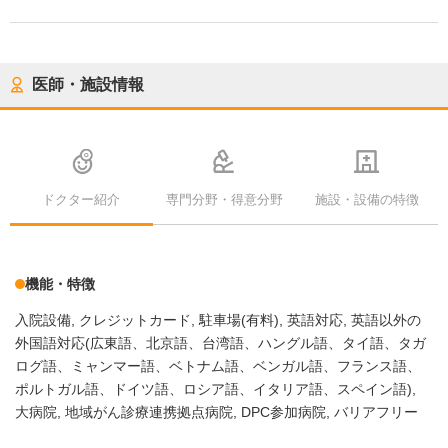
医師・施設情報
ドクター紹介
専門分野・得意分野
施設・設備の特徴
機能・特徴
入院設備
クレジットカード
駐車場(有料)
英語対応
英語以外の
外国語対応(広東語、北京語、台湾語、ハングル語、タイ語、タガ
ログ語、ミャンマー語、ベトナム語、ベンガル語、フランス語、
ポルトガル語、ドイツ語、ロシア語、イタリア語、スペイン語)
大病院
地域がん診療連携拠点病院
DPC参加病院
バリアフリー