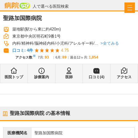
病院なび
人で選べる医院検索
聖路加国際病院
築地駅
(駅から
東に約420m
)
東京都中央区明石町9番1号
全てみる
内科
精神科
脳神経内科
小児科
アレルギー科
...
口コミ:
4
件
4.75
※
93
89
1,854
アクセス数
7月
:
6月
:
過去12ヶ月:
医院トップ
診療案内
医師
口コミ(
4
)
アクセス
聖路加国際病院
の基本情報
医療機関名
聖路加国際病院