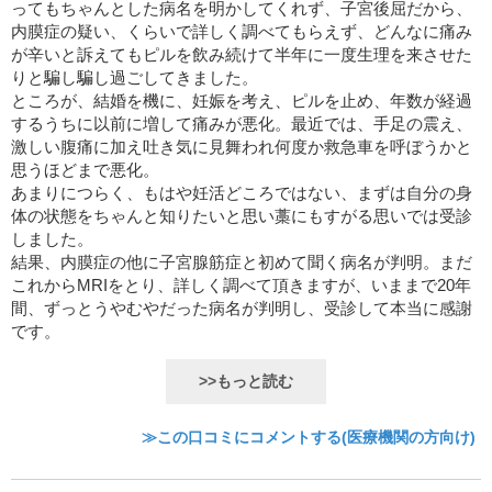
ってもちゃんとした病名を明かしてくれず、子宮後屈だから、
内膜症の疑い、くらいで詳しく調べてもらえず、どんなに痛み
が辛いと訴えてもピルを飲み続けて半年に一度生理を来させた
りと騙し騙し過ごしてきました。
ところが、結婚を機に、妊娠を考え、ピルを止め、年数が経過
するうちに以前に増して痛みが悪化。最近では、手足の震え、
激しい腹痛に加え吐き気に見舞われ何度か救急車を呼ぼうかと
思うほどまで悪化。
あまりにつらく、もはや妊活どころではない、まずは自分の身
体の状態をちゃんと知りたいと思い藁にもすがる思いでは受診
しました。
結果、内膜症の他に子宮腺筋症と初めて聞く病名が判明。まだ
これからMRIをとり、詳しく調べて頂きますが、いままで20年
間、ずっとうやむやだった病名が判明し、受診して本当に感謝
です。
>>もっと読む
≫この口コミにコメントする(医療機関の方向け)