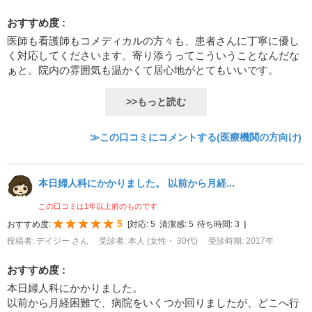
おすすめ度 :
医師も看護師もコメディカルの方々も、患者さんに丁寧に優し
く対応してくださいます。寄り添うってこういうことなんだな
ぁと。院内の雰囲気も温かくて居心地がとてもいいです。
>>もっと読む
≫この口コミにコメントする(医療機関の方向け)
本日婦人科にかかりました。 以前から月経...
この口コミは1年以上前のものです
5
おすすめ度:
[
対応:
5
清潔感:
5
待ち時間:
3
]
投稿者: デイジー さん
受診者: 本人 (女性・ 30代)
受診時期: 2017年
おすすめ度 :
本日婦人科にかかりました。
以前から月経困難で、病院をいくつか回りましたが、どこへ行