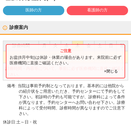
医師の方
看護師の方
診療案内
診療時間
月
火
水
木
金
土
日
祝
●
●
●
●
●
8:30
〜
17:00
お盆(8月中旬)は休診・休業の場合があります。来院前に必ず
医療機関に直接ご確認ください。
診療時間・内容等について、事前に必ず医療機関に直接ご確認く
×閉じる
ださい。
備考:
当院は事前予約制となっております。基本的には他院から
の紹介状をご用意いただき、予約センターにて予約をして
下さい。初診時の予約も可能ですが、診療科によって条件
が異なります。予約センターへお問い合わせ下さい。診療
科によって受付時間、診察時間が異なりますのでご注意下
さい。
休診日:
土～日・祝