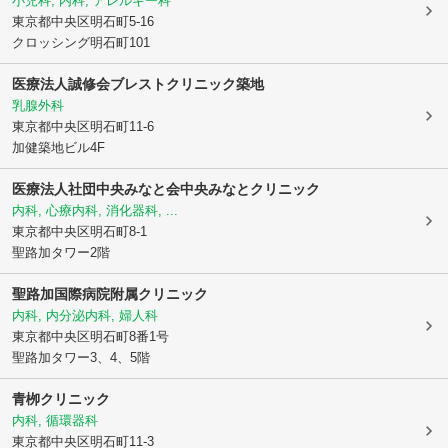
小児科, 内科, アレルギー科
東京都中央区
明石町5-16
クロッシング明石町101
医療法人誠修会
ブレストクリニック築地
乳腺外科
東京都中央区
明石町11-6
加健築地ビル4F
医療法人社団中央みなと会
中央みなとクリニック
内科, 心療内科, 消化器科, ...
東京都中央区
明石町8-1
聖路加タワー2階
聖路加国際病院附属クリニック
内科, 内分泌内科, 婦人科
東京都中央区
明石町8番1号
聖路加タワー3、4、5階
青栁クリニック
内科, 循環器科
東京都中央区
明石町11-3