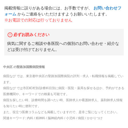
掲載情報に誤りがある場合には、お手数ですが、
お問い合わせフ
ォーム
からご連絡をいただけますようお願いいたします。
※お電話での対応は行っておりません
必ずお読みください
病気に関するご相談や各医院への個別のお問い合わせ・紹介な
どは受け付けておりません。
中央区
の
聖路加国際病院
情報
病院なび では、
東京都
中央区
の
聖路加国際病院
の
評判・求人・転職
情報を掲載してい
ます。
病院なび では市区町村別/診療科目別に病院・医院・薬局を探せるほか、予約ができる
医療機関や、キーワードでの検索も可能です。
病院を探したい時、診療時間を調べたい時、医師求人や看護師求人、薬剤師求人情報
を知りたい時に便利です。
また、役立つ医療コラムなども掲載していますので、是非ご覧になってください。
関連キーワード:
内科 / 精神科 / 脳神経内科 / 小児科 / 病院 / かかりつけ