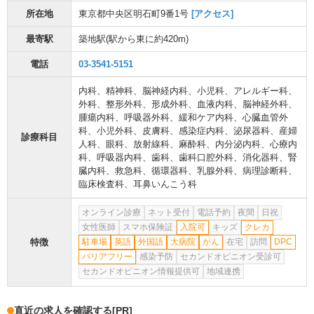
所在地
東京都中央区明石町9番1号
[アクセス]
最寄駅
築地駅
(駅から
東に約420m
)
電話
03-3541-5151
内科
、
精神科
、
脳神経内科
、
小児科
、
アレルギー科
、
外科
、
整形外科
、
形成外科
、
血液内科
、
脳神経外科
、
腫瘍内科
、
呼吸器外科
、
緩和ケア内科
、
心臓血管外
科
、
小児外科
、
皮膚科
、
感染症内科
、
泌尿器科
、
産婦
診療科目
人科
、
眼科
、
放射線科
、
麻酔科
、
内分泌内科
、
心療内
科
、
呼吸器内科
、
歯科
、
歯科口腔外科
、
消化器科
、
腎
臓内科
、
救急科
、
循環器科
、
乳腺外科
、
病理診断科
、
臨床検査科
、
耳鼻いんこう科
オンライン診療
ネット受付
電話予約
夜間
日祝
女性医師
スマホ保険証
入院可
キッズ
クレカ
特徴
駐車場
英語
外国語
大病院
がん
在宅
訪問
DPC
バリアフリー
感染予防
セカンドオピニオン受診可
セカンドオピニオン情報提供可
地域連携
直近の求人を確認する
[PR]