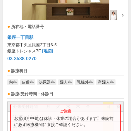
所在地・電話番号
銀座一丁目駅
東京都中央区銀座2丁目6-5
銀座トレシャス7F
[地図]
03-3538-0270
診療科目
内科
皮膚科
泌尿器科
婦人科
乳腺外科
産婦人科
診療/受付時間・休診日
外来受付時間
月
火
水
木
金
土
日
祝
10:00～17:30
●
●
●
●
●
お盆(8月中旬)は休診・休業の場合があります。来院前
に必ず医療機関に直接ご確認ください。
10:00～18:00
●