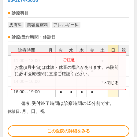
03-3274-3030
診療科目
皮膚科
美容皮膚科
アレルギー科
診療/受付時間・休診日
診療時間
月
火
水
木
金
土
日
祝
11:00～13:00
●
お盆(8月中旬)は休診・休業の場合があります。来院前
11:00～14:30
●
●
●
●
に必ず医療機関に直接ご確認ください。
14:00～16:00
●
×閉じる
16:00～19:00
●
●
●
●
受付終了時間は診察時間の15分前です。
備考:
月、日、祝
休診日:
この医院の詳細をみる