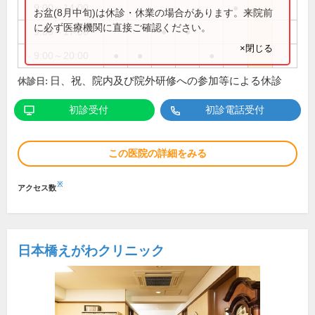
9:00～14:00
●
お盆(8月中旬)は休診・休業の場合があります。来院前
に必ず医療機関に直接ご確認ください。
9:00～17:00
●
●
×閉じる
9:00～20:00
●
●
●
日、祝、院内及び院外研修への参加等による休診
休診日:
初診受付
初診電話受付
この医院の詳細をみる
※
アクセス数
日本橋えがわクリニック