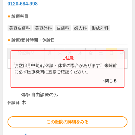
0120-684-998
診療科目
美容皮膚科
美容外科
皮膚科
婦人科
形成外科
診療/受付時間・休診日
診療時間
月
火
水
木
金
土
日
祝
11:00～20:00
●
●
●
●
●
●
お盆(8月中旬)は休診・休業の場合があります。来院前
に必ず医療機関に直接ご確認ください。
×閉じる
自由診療のみ
備考:
木
休診日:
この医院の詳細をみる