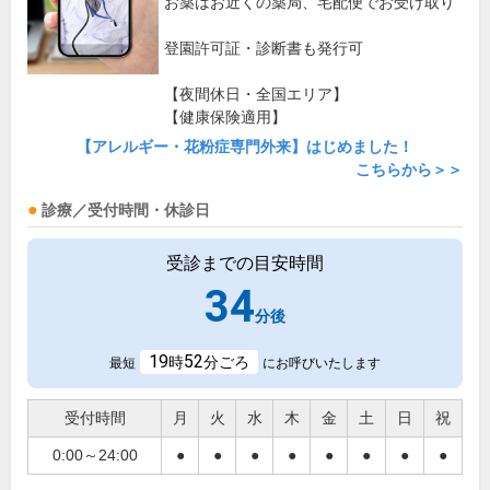
お薬はお近くの薬局、宅配便でお受け取り
登園許可証・診断書も発行可
【夜間休日・全国エリア】
【健康保険適用】
【アレルギー・花粉症専門外来】はじめました！
こちらから＞＞
診療／受付時間・休診日
受診までの目安時間
34
分後
19
52
時
分ごろ
最短
にお呼びいたします
受付時間
月
火
水
木
金
土
日
祝
0:00～24:00
●
●
●
●
●
●
●
●