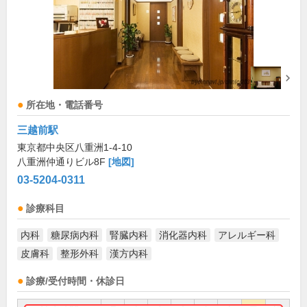
所在地・電話番号
三越前駅
東京都中央区八重洲1-4-10
八重洲仲通りビル8F
[地図]
03-5204-0311
診療科目
内科
糖尿病内科
腎臓内科
消化器内科
アレルギー科
皮膚科
整形外科
漢方内科
診療/受付時間・休診日