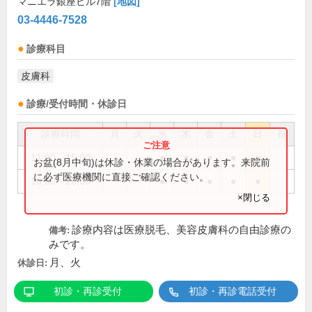
マニエラ銀座ビル7階
[地図]
03-4446-7528
診療科目
皮膚科
診療/受付時間・休診日
診療時間
月
火
水
木
金
土
日
祝
11:00～15:00
●
●
●
●
●
お盆(8月中旬)は休診・休業の場合があります。来院前
に必ず医療機関に直接ご確認ください。
16:00～20:00
●
●
●
●
●
×閉じる
診療内容は医療脱毛、美容皮膚科の自由診療の
備考:
みです。
月、火
休診日:
初診・再診受付
初診・再診電話受付