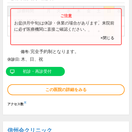
診療時間
月
火
水
木
金
土
日
祝
9:30～13:00
●
●
●
●
●
お盆(8月中旬)は休診・休業の場合があります。来院前
に必ず医療機関に直接ご確認ください。
14:30～18:00
●
●
●
●
●
×閉じる
完全予約制となります。
備考:
木、日、祝
休診日:
初診・再診受付
この医院の詳細をみる
※
アクセス数
信州会クリニック