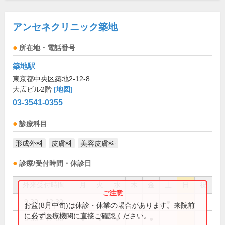
アンセネクリニック築地
所在地・電話番号
築地駅
東京都中央区築地2-12-8
大広ビル2階
[地図]
03-3541-0355
診療科目
形成外科
皮膚科
美容皮膚科
診療/受付時間・休診日
外来受付時間
月
火
水
木
金
土
日
祝
9:30～12:30
●
お盆(8月中旬)は休診・休業の場合があります。来院前
に必ず医療機関に直接ご確認ください。
9:30～17:00
●
●
●
●