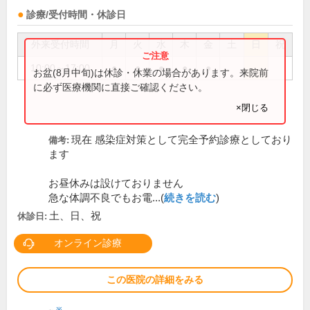
診療/受付時間・休診日
外来受付時間
月
火
水
木
金
土
日
祝
10:00～17:00
●
●
●
●
●
お盆(8月中旬)は休診・休業の場合があります。来院前
に必ず医療機関に直接ご確認ください。
×閉じる
現在 感染症対策として完全予約診療としており
備考:
ます
お昼休みは設けておりません
急な体調不良でもお電...(
続きを読む
)
土、日、祝
休診日:
オンライン診療
この医院の詳細をみる