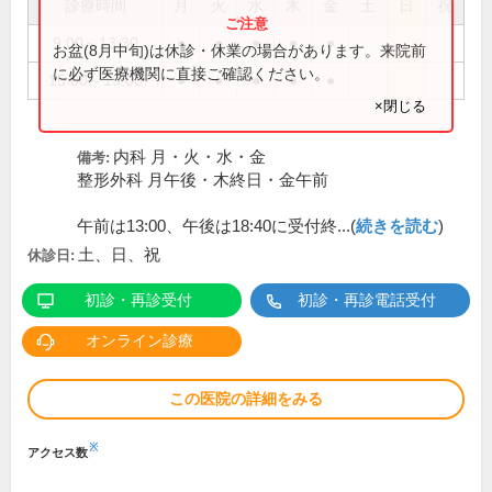
診療時間
月
火
水
木
金
土
日
祝
9:00～13:30
●
●
●
●
●
お盆(8月中旬)は休診・休業の場合があります。来院前
に必ず医療機関に直接ご確認ください。
15:00～19:00
●
●
●
●
●
×閉じる
内科 月・火・水・金
備考:
整形外科 月午後・木終日・金午前
午前は13:00、午後は18:40に受付終...(
続きを読む
)
土、日、祝
休診日:
初診・再診受付
初診・再診電話受付
オンライン診療
この医院の詳細をみる
※
アクセス数