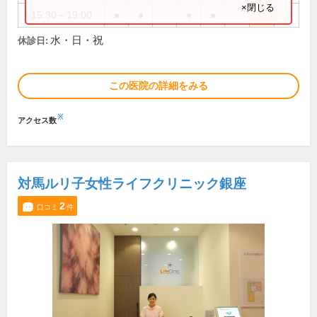
×閉じる
15:30～19:00
●
●
●
●
水・日・祝
休診日:
この医院の詳細をみる
※
アクセス数
対馬ルリ子女性ライフクリニック銀座
2
口コミ
件