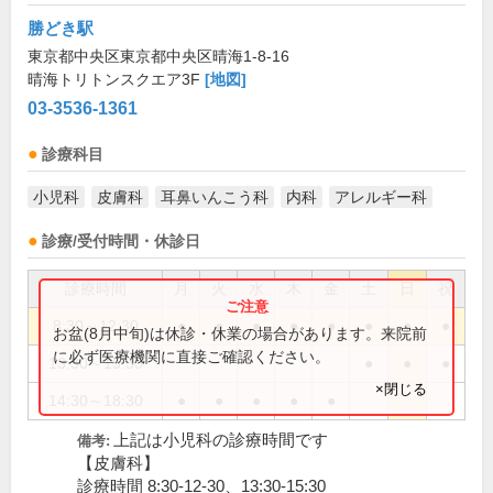
勝どき駅
東京都中央区東京都中央区晴海1-8-16
晴海トリトンスクエア3F
[地図]
03-3536-1361
診療科目
小児科
皮膚科
耳鼻いんこう科
内科
アレルギー科
診療/受付時間・休診日
診療時間
月
火
水
木
金
土
日
祝
8:30～12:30
●
●
●
●
●
●
●
●
お盆(8月中旬)は休診・休業の場合があります。来院前
に必ず医療機関に直接ご確認ください。
13:30～15:30
●
●
●
×閉じる
14:30～18:30
●
●
●
●
●
上記は小児科の診療時間です
備考:
【皮膚科】
診療時間 8:30-12-30、13:30-15:30