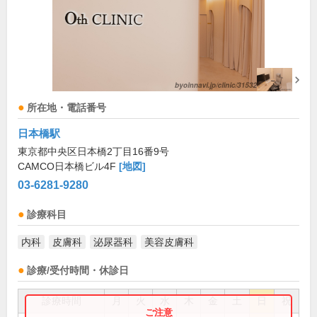
所在地・電話番号
日本橋駅
東京都中央区日本橋2丁目16番9号
CAMCO日本橋ビル4F
[地図]
03-6281-9280
診療科目
内科
皮膚科
泌尿器科
美容皮膚科
診療/受付時間・休診日
診療時間
月
火
水
木
金
土
日
祝