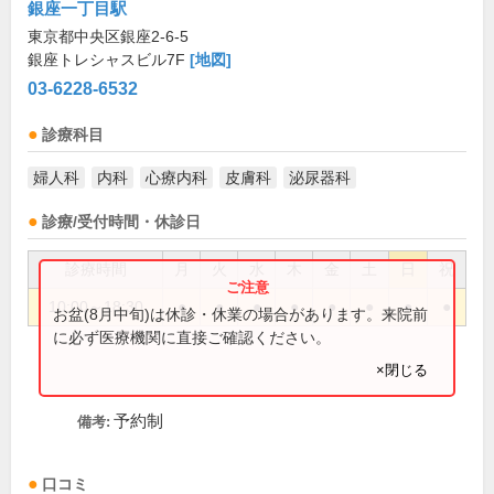
銀座一丁目駅
東京都中央区銀座2-6-5
銀座トレシャスビル7F
[地図]
03-6228-6532
診療科目
婦人科
内科
心療内科
皮膚科
泌尿器科
診療/受付時間・休診日
診療時間
月
火
水
木
金
土
日
祝
10:00～18:30
●
●
●
●
●
●
●
●
お盆(8月中旬)は休診・休業の場合があります。来院前
に必ず医療機関に直接ご確認ください。
×閉じる
予約制
備考:
口コミ