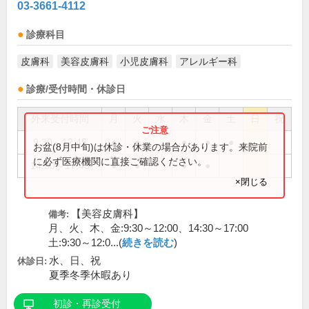
03-3661-4112
診療科目
皮膚科
美容皮膚科
小児皮膚科
アレルギー科
診療/受付時間・休診日
外来受付時間
月
火
水
木
金
土
日
祝
9:30～12:45
●
●
●
●
●
お盆(8月中旬)は休診・休業の場合があります。来院前
に必ず医療機関に直接ご確認ください。
14:30～17:45
●
●
●
●
×閉じる
【美容皮膚科】
備考:
月、火、木、金:9:30～12:00、14:30～17:00
土:9:30～12:0...(
続きを読む
)
水、日、祝
休診日:
夏季冬季休暇あり
初診・再診受付