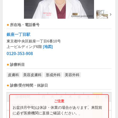
所在地・電話番号
銀座一丁目駅
東京都中央区銀座一丁目6番10号
上一ビルディング6階
[地図]
0120-353-908
診療科目
皮膚科
美容皮膚科
形成外科
美容外科
診療/受付時間・休診日
診療時間
月
火
水
木
金
土
日
祝
10:00～18:00
●
お盆(8月中旬)は休診・休業の場合があります。来院前
に必ず医療機関に直接ご確認ください。
11:00～14:00
●
●
●
●