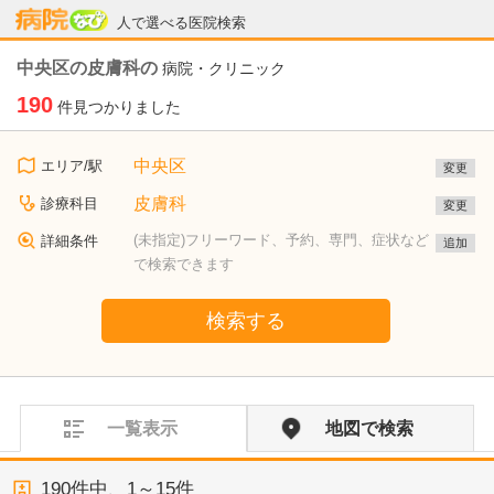
病院なび
人で選べる医院検索
中央区の皮膚科の
病院・クリニック
190
件見つかりました
中央区
エリア/駅
変更
皮膚科
診療科目
変更
(未指定)フリーワード、予約、専門、症状など
詳細条件
追加
で検索できます
検索する
一覧表示
地図で検索
190
件中、
1～15件