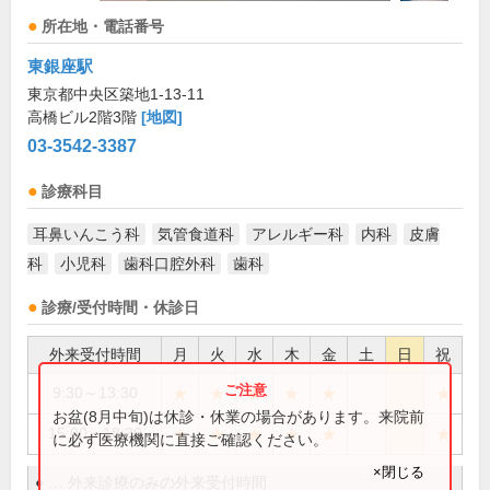
所在地・電話番号
東銀座駅
東京都中央区築地1-13-11
高橋ビル2階3階
[地図]
03-3542-3387
診療科目
耳鼻いんこう科
気管食道科
アレルギー科
内科
皮膚
科
小児科
歯科口腔外科
歯科
診療/受付時間・休診日
外来受付時間
月
火
水
木
金
土
日
祝
★
★
★
★
★
★
9:30～13:30
お盆(8月中旬)は休診・休業の場合があります。来院前
★
★
★
★
★
★
15:00～18:30
に必ず医療機関に直接ご確認ください。
×閉じる
●
…
外来診療のみの外来受付時間