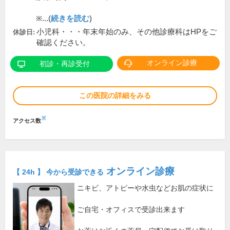
※...(
続きを読む
)
小児科・・・年末年始のみ、その他診療科はHPをご
休診日:
確認ください。
オンライン診療
初診・再診受付
この医院の詳細をみる
※
アクセス数
オンライン診療
【 24h 】 今から受診できる
ニキビ、アトピーや水虫などお肌の症状に
ご自宅・オフィスで受診出来ます