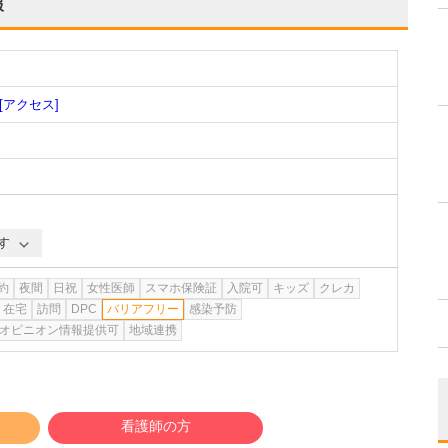
報
[アクセス]
す
約
夜間
日祝
女性医師
スマホ保険証
入院可
キッズ
クレカ
在宅
訪問
DPC
バリアフリー
感染予防
オピニオン情報提供可
地域連携
看護師の方