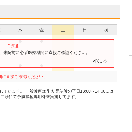
水
木
金
土
日
祝
●
●
●
●
す。来院前に必ず医療機関に直接ご確認ください。
×閉じる
●
●
●
関に直接ご確認ください。
施しています。 一般診療は 乳幼児健診の平日13:00～14:00には
30 は二診にて予防接種専用外来実施してます。