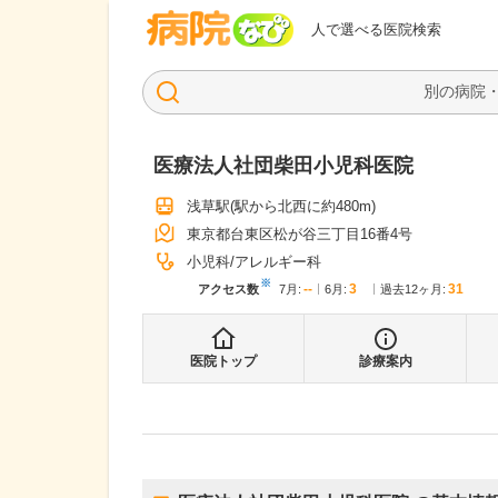
病院なび
人で選べる医院検索
医療法人社団柴田小児科医院
浅草駅
(駅から
北西に約480m
)
東京都台東区松が谷三丁目16番4号
小児科
アレルギー科
※
--
3
31
アクセス数
7月
:
6月
:
過去12ヶ月:
医院トップ
診療案内