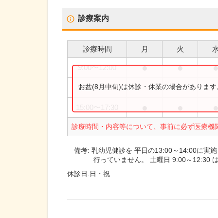
診療案内
診療時間
月
火
●
●
9:00
〜
12:00
お盆(8月中旬)は休診・休業の場合がありま
9:00
〜
13:00
●
●
15:00
〜
17:30
診療時間・内容等について、事前に必ず医療機
備考:
乳幼児健診を 平日の13:00～14:00に実
行っていません。 土曜日 9:00～12:
休診日:
日・祝