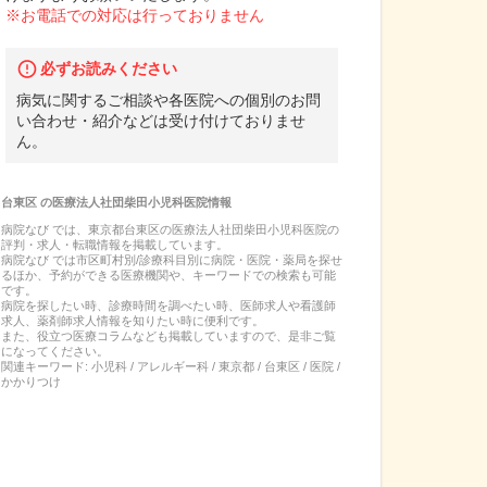
※お電話での対応は行っておりません
必ずお読みください
病気に関するご相談や各医院への個別のお問
い合わせ・紹介などは受け付けておりませ
ん。
台東区
の
医療法人社団柴田小児科医院
情報
病院なび では、
東京都
台東区
の
医療法人社団柴田小児科医院
の
評判・求人・転職
情報を掲載しています。
病院なび では市区町村別/診療科目別に病院・医院・薬局を探せ
るほか、予約ができる医療機関や、キーワードでの検索も可能
です。
病院を探したい時、診療時間を調べたい時、医師求人や看護師
求人、薬剤師求人情報を知りたい時に便利です。
また、役立つ医療コラムなども掲載していますので、是非ご覧
になってください。
関連キーワード:
小児科 / アレルギー科 / 東京都 / 台東区 / 医院 /
かかりつけ