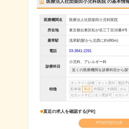
医療法人社団柴田小児科医院
の基本情
医療機関名
医療法人社団柴田小児科医院
所在地
東京都台東区松が谷三丁目16番4号
最寄駅
浅草駅
(駅から
北西に約480m
)
電話
03-3841-2291
小児科
、
アレルギー科
診療科目
近くの医療機関を診療科目から探
オンライン診療
ネット受付
電話予
特徴
駐車場
英語
外国語
大病院
がん
セカンドオピニオン受診可
セカンド
直近の求人を確認する
[PR]
PT/OT/STの方