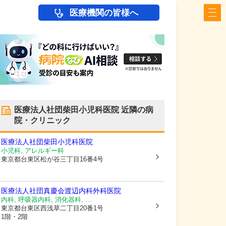
医療機関の皆様へ
医療法人社団柴田小児科医院
近隣の病
院・クリニック
医療法人社団柴田小児科医院
小児科, アレルギー科
東京都台東区
松が谷三丁目16番4号
医療法人社団真慶会渡辺内科外科医院
内科, 呼吸器内科, 消化器科, ...
東京都台東区
西浅草二丁目20番1号
1階・2階