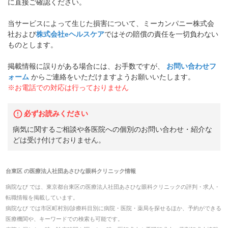
に直接ご確認ください。
当サービスによって生じた損害について、ミーカンパニー株式会
社および
株式会社eヘルスケア
ではその賠償の責任を一切負わない
ものとします。
掲載情報に誤りがある場合には、お手数ですが、
お問い合わせフ
ォーム
からご連絡をいただけますようお願いいたします。
※お電話での対応は行っておりません
必ずお読みください
病気に関するご相談や各医院への個別のお問い合わせ・紹介な
どは受け付けておりません。
台東区
の
医療法人社団あさひな眼科クリニック
情報
病院なび では、
東京都
台東区
の
医療法人社団あさひな眼科クリニック
の
評判・求人・
転職
情報を掲載しています。
病院なび では市区町村別/診療科目別に病院・医院・薬局を探せるほか、予約ができる
医療機関や、キーワードでの検索も可能です。