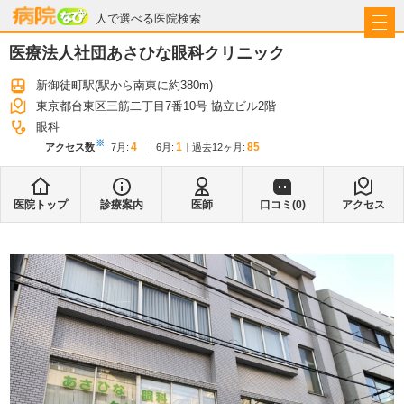
病院なび
人で選べる医院検索
医療法人社団あさひな眼科クリニック
新御徒町駅
(駅から
南東に約380m
)
東京都台東区三筋二丁目7番10号 協立ビル2階
眼科
※
4
1
85
アクセス数
7月
:
6月
:
過去12ヶ月:
医院トップ
診療案内
医師
口コミ(
0
)
アクセス