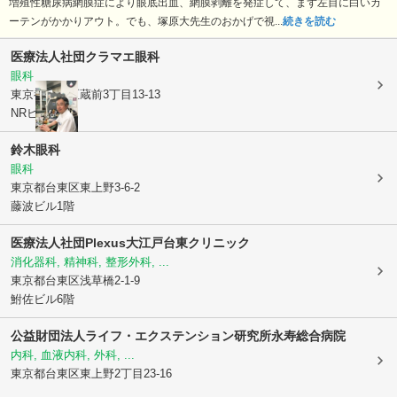
増殖性糖尿病網膜症により眼底出血、網膜剥離を発症して、まず左目に白いカ
ーテンがかかりアウト。でも、塚原大先生のおかげで視...
続きを読む
医療法人社団
クラマエ眼科
眼科
東京都台東区
蔵前3丁目13-13
NRビル2階
鈴木眼科
眼科
東京都台東区
東上野3-6-2
藤波ビル1階
医療法人社団Plexus大江戸台東クリニック
消化器科, 精神科, 整形外科, ...
東京都台東区
浅草橋2-1-9
鮒佐ビル6階
公益財団法人ライフ・エクステンション研究所
永寿総合病院
内科, 血液内科, 外科, ...
東京都台東区
東上野2丁目23-16