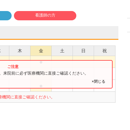
看護師の方
水
木
金
土
日
祝
●
●
●
す。来院前に必ず医療機関に直接ご確認ください。
×閉じる
●
●
療機関に直接ご確認ください。