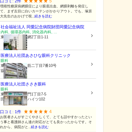
5
口コミ:
2
件
増殖性糖尿病網膜症により眼底出血、網膜剥離を発症し
て、まず左目に白いカーテンがかかりアウト。でも、塚原
大先生のおかげで視...
続きを読む
社会福祉法人 同愛記念病院財団
同愛記念病院
内科, 循環器内科, 消化器内科, ...
東京都墨田区
横網2丁目1-11
医療法人社団あさひな眼科クリニック
眼科
東京都台東区
三筋二丁目7番10号
協立ビル2階
医療法人社団
ささき眼科
眼科
東京都台東区
雷門1丁目7-5
田原町グリーンハイツ102
4
口コミ:
1
件
お医者さんがすごくやさしくて、とても話やすかったとい
う事と看護師さん達の対応がとても良かったからです。そ
れから、病院がと...
続きを読む