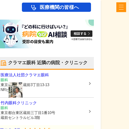
医療機関の皆様へ
クラマエ眼科
近隣の病院・クリニック
医療法人社団
クラマエ眼科
眼科
東京都台東区
蔵前3丁目13-13
NRビル2階
竹内眼科クリニック
眼科
東京都台東区
蔵前三丁目1番10号
蔵前セントラルビル3階