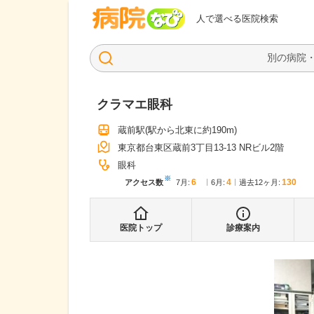
病院なび
人で選べる医院検索
クラマエ眼科
蔵前駅
(駅から
北東に約190m
)
東京都台東区蔵前3丁目13-13 NRビル2階
眼科
※
6
4
130
アクセス数
7月
:
6月
:
過去12ヶ月:
医院トップ
診療案内