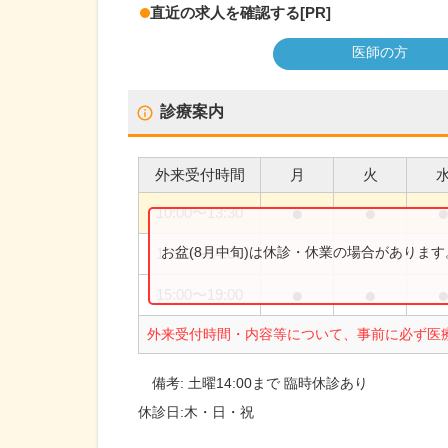
直近の求人を確認する
[PR]
医師の方
診療案内
外来受付時間
月
火
●
●
10:00
〜
13:30
お盆(8月中旬)は休診・休業の場合がありま
10:00
〜
14:00
●
●
15:00
〜
19:00
外来受付時間・内容等について、事前に必ず医
備考:
土曜14:00まで 臨時休診あり
休診日:
木・日・祝