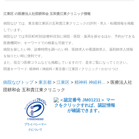
江東区
の
医療法人社団耕和会 五和貴江東クリニック
情報
病院なび では、
東京都
江東区
の
五和貴江東クリニック
の
評判・求人・転職
情報を掲載
しています。
病院なび では市区町村別/診療科目別に病院・医院・薬局を探せるほか、予約ができる
医療機関や、キーワードでの検索も可能です。
病院を探したい時、診療時間を調べたい時、医師求人や看護師求人、薬剤師求人情報
を知りたい時に便利です。
また、役立つ医療コラムなども掲載していますので、是非ご覧になってください。
関連キーワード:
精神科 / 神経科 / 東京都 / 江東区 / クリニック / かかりつけ
病院なびトップ
>
東京都
>
江東区
>
精神科
神経科
... >
医療法人社
団耕和会 五和貴江東クリニック
プライバシーマー
クについて