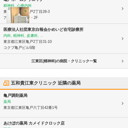
精神科, 心療内科
東京都江東区
亀戸2丁目28-3
アセッツ亀戸1F・2F
医療法人社団東京白報会
かめいど在宅診療所
内科, 精神科, 皮膚科, ...
東京都江東区
亀戸2丁目31-10
コクブ亀戸ビル5階
江東区(精神科)の病院・クリニック一覧
五和貴江東クリニック
近隣の薬局
亀戸調剤薬局
薬局
東京都江東区
亀戸六丁目42番1号
あけぼの薬局 カメイドクロック店