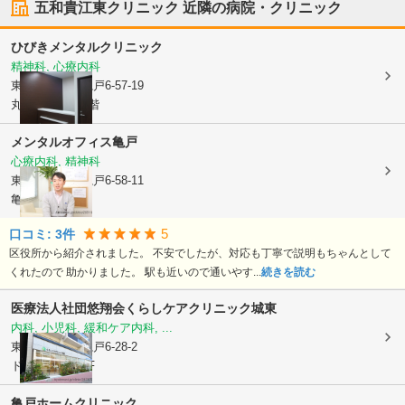
五和貴江東クリニック
近隣の病院・クリニック
ひびきメンタルクリニック
精神科, 心療内科
東京都江東区
亀戸6-57-19
丸宇本社ビル6階
メンタルオフィス亀戸
心療内科, 精神科
東京都江東区
亀戸6-58-11
亀戸ESビル3階
5
口コミ:
3
件
区役所から紹介されました。 不安でしたが、対応も丁寧で説明もちゃんとして
くれたので 助かりました。 駅も近いので通いやす...
続きを読む
医療法人社団悠翔会
くらしケアクリニック城東
内科, 小児科, 緩和ケア内科, ...
東京都江東区
亀戸6-28-2
ドゥーエ亀戸1F
亀戸ホームクリニック