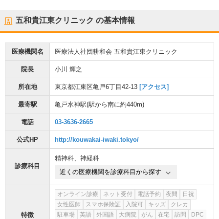
五和貴江東クリニック
の基本情報
医療機関名
医療法人社団耕和会 五和貴江東クリニック
院長
小川 輝之
所在地
東京都江東区亀戸6丁目42-13
[アクセス]
最寄駅
亀戸水神駅
(駅から
南に約440m
)
電話
03-3636-2665
公式HP
http://kouwakai-iwaki.tokyo/
精神科
、
神経科
診療科目
近くの医療機関を診療科目から探す
オンライン診療
ネット受付
電話予約
夜間
日祝
女性医師
スマホ保険証
入院可
キッズ
クレカ
特徴
駐車場
英語
外国語
大病院
がん
在宅
訪問
DPC