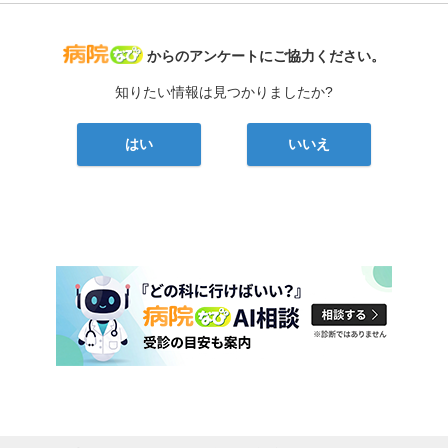
病院なび
からのアンケートにご協力ください。
知りたい情報は見つかりましたか?
はい
いいえ