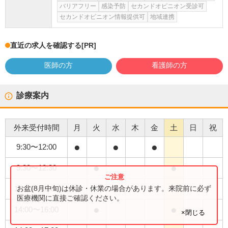
バリアフリー
感染予防
セカンドオピニオン受診可
セカンドオピニオン情報提供可
地域連携
直近の求人を確認する
[PR]
医師の方
看護師の方
診療案内
外来受付時間
月
火
水
木
金
土
日
祝
●
●
●
9:30
〜
12:00
●
●
9:30
〜
12:30
●
●
お盆(8月中旬)は休診・休業の場合があります。来院前に必ず
14:00
〜
15:00
医療機関に直接ご確認ください。
●
●
14:00
〜
16:00
×閉じる