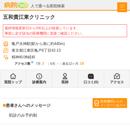
病院なび
人で選べる医院検索
五和貴江東クリニック
最終情報更新日から5年以上が経過しています。
事前に必ず該当の医療機関に直接ご確認ください。
亀戸水神駅
(駅から
南に約440m
)
東京都江東区亀戸6丁目42-13
精神科
神経科
※
3
--
18
アクセス数
7月
:
6月
:
過去12ヶ月:
医院トップ
診療案内
医師
口コミ(
0
)
アクセス
医療機関からの
患者さんへのメッセージ
メッセージあり
初診のみ予約制